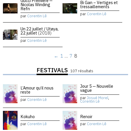
Gucci Premiere —
Bi Gan – Vertiges et
Nicolas Winding
tressaillements
Refn
par
Corentin Lê
par
Corentin Lê
Un 22 juillet / Utøya,
22 juillet
(2018)
par
Corentin Lê
←
1
…
7
8
FESTIVALS
107 résultats
Jour 5 — Nouvelle
L’Amour qu’il nous
vague
reste
par
Josué Morel
,
par
Corentin Lê
Corentin Lê
Kokuho
Renoir
par
Corentin Lê
par
Corentin Lê