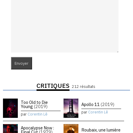
CRITIQUES
212 résultats
Too Old to Die
Apollo 11
(2019)
Young
(2019)
par
Corentin Lê
par
Corentin Lê
Apocalypse Now :
Roubaix, une lumière
Final Cut
(1979)