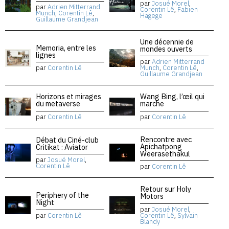
par
Josué Morel
,
par
Adrien Mitterrand
Corentin Lê
,
Fabien
Munch
,
Corentin Lê
,
Hagege
Guillaume Grandjean
Une décennie de
Memoria, entre les
mondes ouverts
lignes
par
Adrien Mitterrand
par
Corentin Lê
Munch
,
Corentin Lê
,
Guillaume Grandjean
Horizons et mirages
Wang Bing, l’œil qui
du metaverse
marche
par
Corentin Lê
par
Corentin Lê
Rencontre avec
Débat du Ciné-club
Apichatpong
Critikat : Aviator
Weerasethakul
par
Josué Morel
,
Corentin Lê
par
Corentin Lê
Retour sur Holy
Periphery of the
Motors
Night
par
Josué Morel
,
par
Corentin Lê
Corentin Lê
,
Sylvain
Blandy