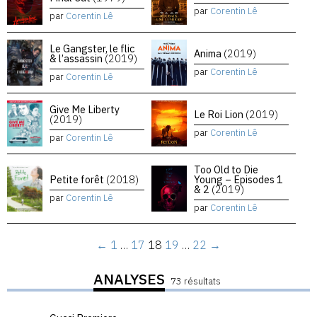
par
Corentin Lê
par
Corentin Lê
Le Gangster, le flic
Anima
(2019)
& l’assassin
(2019)
par
Corentin Lê
par
Corentin Lê
Give Me Liberty
Le Roi Lion
(2019)
(2019)
par
Corentin Lê
par
Corentin Lê
Too Old to Die
Petite forêt
(2018)
Young – Episodes 1
& 2
(2019)
par
Corentin Lê
par
Corentin Lê
←
1
…
17
18
19
…
22
→
ANALYSES
73 résultats