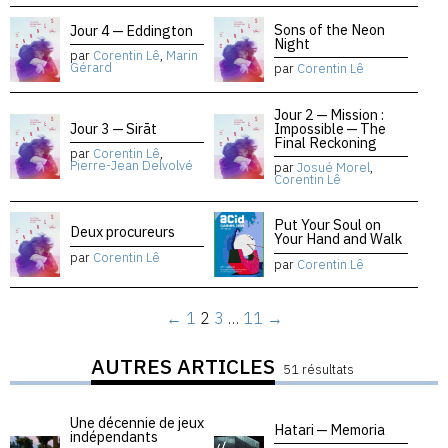
Sons of the Neon
Jour 4 — Eddington
Night
par
Corentin Lê
,
Marin
Gérard
par
Corentin Lê
Jour 2 — Mission :
Jour 3 — Sirāt
Impossible — The
Final Reckoning
par
Corentin Lê
,
Pierre-Jean Delvolvé
par
Josué Morel
,
Corentin Lê
Put Your Soul on
Deux procureurs
Your Hand and Walk
par
Corentin Lê
par
Corentin Lê
←
1
2
3
…
11
→
AUTRES ARTICLES
51 résultats
Une décennie de jeux
Hatari — Memoria
indépendants