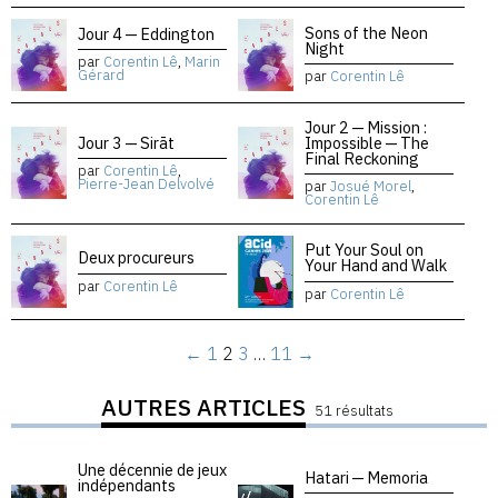
Sons of the Neon
Jour 4 — Eddington
Night
par
Corentin Lê
,
Marin
Gérard
par
Corentin Lê
Jour 2 — Mission :
Jour 3 — Sirāt
Impossible — The
Final Reckoning
par
Corentin Lê
,
Pierre-Jean Delvolvé
par
Josué Morel
,
Corentin Lê
Put Your Soul on
Deux procureurs
Your Hand and Walk
par
Corentin Lê
par
Corentin Lê
←
1
2
3
…
11
→
AUTRES ARTICLES
51 résultats
Une décennie de jeux
Hatari — Memoria
indépendants