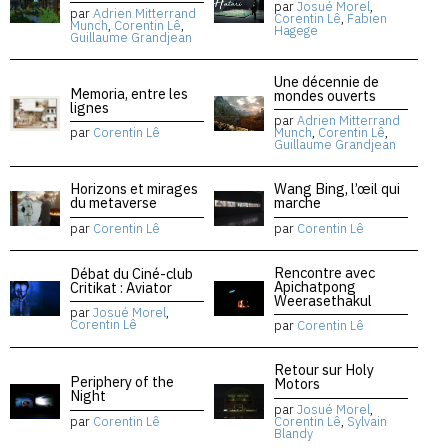
par
Josué Morel
,
par
Adrien Mitterrand
Corentin Lê
,
Fabien
Munch
,
Corentin Lê
,
Hagege
Guillaume Grandjean
Une décennie de
Memoria, entre les
mondes ouverts
lignes
par
Adrien Mitterrand
par
Corentin Lê
Munch
,
Corentin Lê
,
Guillaume Grandjean
Horizons et mirages
Wang Bing, l’œil qui
du metaverse
marche
par
Corentin Lê
par
Corentin Lê
Rencontre avec
Débat du Ciné-club
Apichatpong
Critikat : Aviator
Weerasethakul
par
Josué Morel
,
Corentin Lê
par
Corentin Lê
Retour sur Holy
Periphery of the
Motors
Night
par
Josué Morel
,
par
Corentin Lê
Corentin Lê
,
Sylvain
Blandy