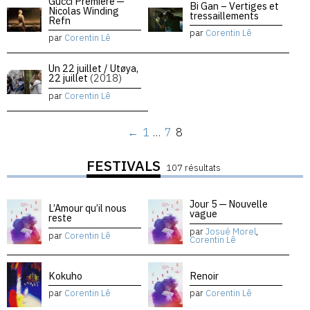
Gucci Premiere —
Bi Gan – Vertiges et
Nicolas Winding
tressaillements
Refn
par
Corentin Lê
par
Corentin Lê
Un 22 juillet / Utøya,
22 juillet
(2018)
par
Corentin Lê
←
1
…
7
8
FESTIVALS
107 résultats
Jour 5 — Nouvelle
L’Amour qu’il nous
vague
reste
par
Josué Morel
,
par
Corentin Lê
Corentin Lê
Kokuho
Renoir
par
Corentin Lê
par
Corentin Lê