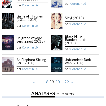
par
Corentin Lê
par
Corentin Lê
Game of Thrones
Sibyl
(2019)
(2011-2019)
par
Corentin Lê
par
Corentin Lê
Black Mirror :
Un grand voyage
Bandersnatch
vers la nuit
(2018)
(2018)
par
Corentin Lê
par
Corentin Lê
An Elephant Sitting
Unfriended : Dark
Still
(2018)
Web
(2018)
par
Corentin Lê
par
Corentin Lê
←
1
…
18
19
20
…
22
→
ANALYSES
73 résultats