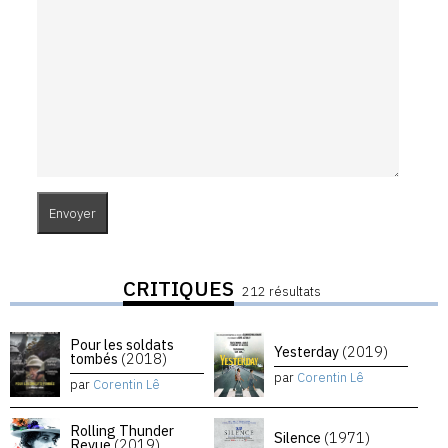
CRITIQUES
212 résultats
Pour les soldats
Yesterday
(2019)
tombés
(2018)
par
Corentin Lê
par
Corentin Lê
Rolling Thunder
Silence
(1971)
Revue
(2019)