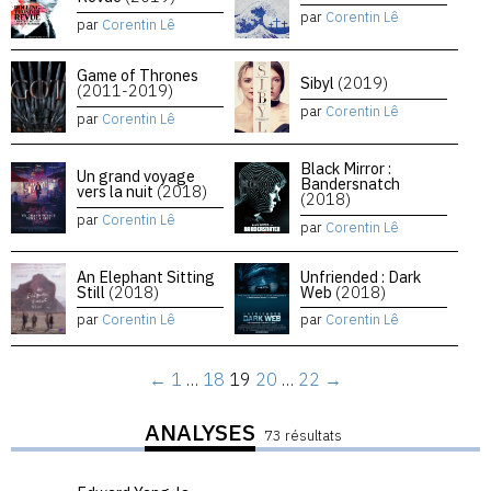
par
Corentin Lê
par
Corentin Lê
Game of Thrones
Sibyl
(2019)
(2011-2019)
par
Corentin Lê
par
Corentin Lê
Black Mirror :
Un grand voyage
Bandersnatch
vers la nuit
(2018)
(2018)
par
Corentin Lê
par
Corentin Lê
An Elephant Sitting
Unfriended : Dark
Still
(2018)
Web
(2018)
par
Corentin Lê
par
Corentin Lê
←
1
…
18
19
20
…
22
→
ANALYSES
73 résultats