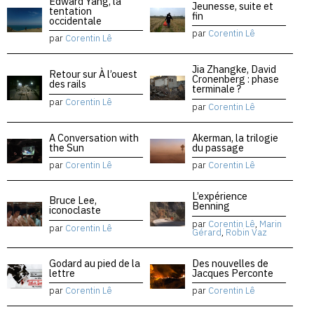
Edward Yang, la
Jeunesse, suite et
tentation
fin
occidentale
par
Corentin Lê
par
Corentin Lê
Jia Zhangke, David
Retour sur À l’ouest
Cronenberg : phase
des rails
terminale ?
par
Corentin Lê
par
Corentin Lê
A Conversation with
Akerman, la trilogie
the Sun
du passage
par
Corentin Lê
par
Corentin Lê
L’expérience
Bruce Lee,
Benning
iconoclaste
par
Corentin Lê
,
Marin
par
Corentin Lê
Gérard
,
Robin Vaz
Godard au pied de la
Des nouvelles de
lettre
Jacques Perconte
par
Corentin Lê
par
Corentin Lê