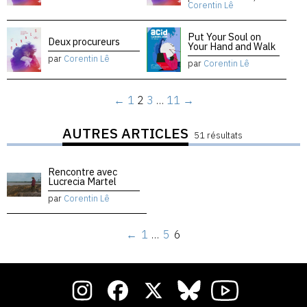
Corentin Lê
Put Your Soul on
Deux procureurs
Your Hand and Walk
par
Corentin Lê
par
Corentin Lê
←
1
2
3
…
11
→
AUTRES ARTICLES
51 résultats
Rencontre avec
Lucrecia Martel
par
Corentin Lê
←
1
…
5
6