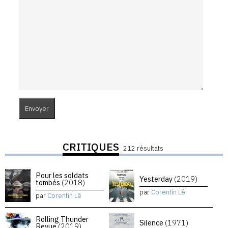
CRITIQUES
212 résultats
Pour les soldats
Yesterday
(2019)
tombés
(2018)
par
Corentin Lê
par
Corentin Lê
Rolling Thunder
Silence
(1971)
Revue
(2019)