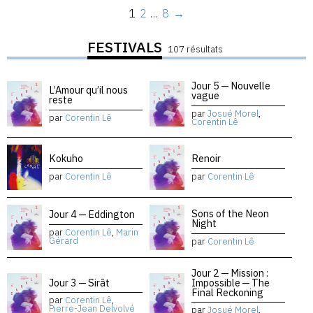
1
2
…
8
→
FESTIVALS
107 résultats
Jour 5 — Nouvelle
L’Amour qu’il nous
vague
reste
par
Josué Morel
,
par
Corentin Lê
Corentin Lê
Kokuho
Renoir
par
Corentin Lê
par
Corentin Lê
Sons of the Neon
Jour 4 — Eddington
Night
par
Corentin Lê
,
Marin
Gérard
par
Corentin Lê
Jour 2 — Mission :
Jour 3 — Sirāt
Impossible — The
Final Reckoning
par
Corentin Lê
,
Pierre-Jean Delvolvé
par
Josué Morel
,