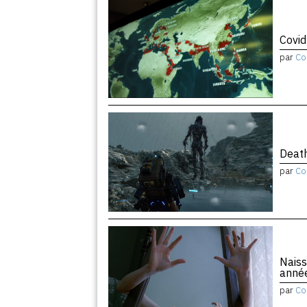
Covid
par
Co
Death
par
Co
Naiss
anné
par
Co