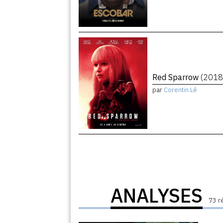
Red Sparrow
(2018
par
Corentin Lê
ANALYSES
73 r