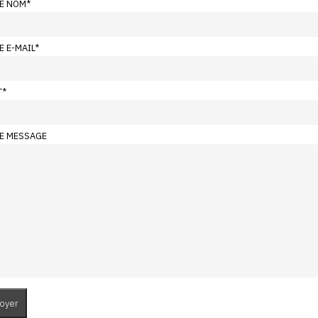
E NOM
*
E E-MAIL
*
T
*
E MESSAGE