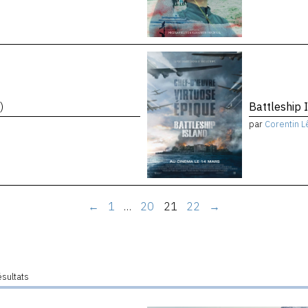
)
Battleship 
par
Corentin L
←
1
…
20
21
22
→
ésultats