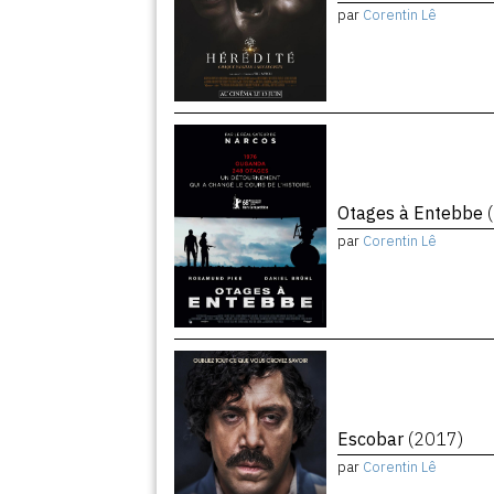
par
Corentin Lê
Otages à Entebbe
par
Corentin Lê
Escobar
(2017)
par
Corentin Lê