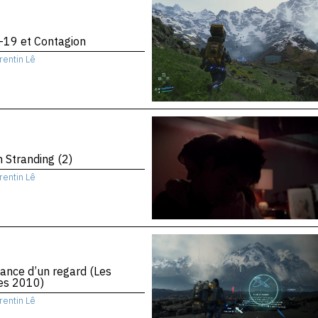
-19 et Contagion
rentin Lê
 Stranding (2)
rentin Lê
ance d’un regard (Les
es 2010)
rentin Lê