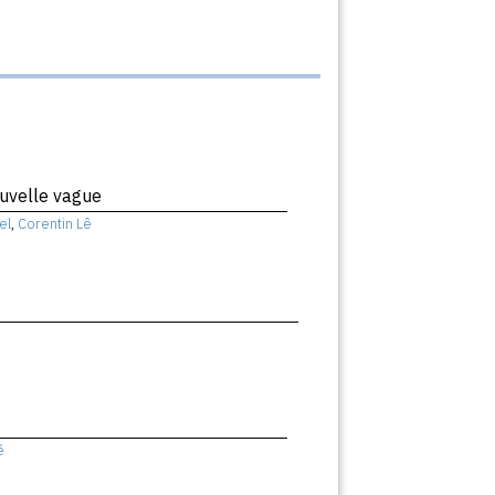
uvelle vague
el
,
Corentin Lê
ê