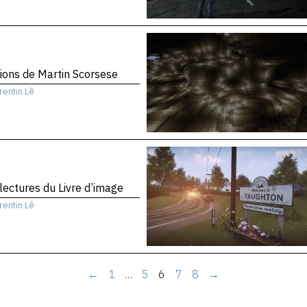
sions de Martin Scorsese
rentin Lê
 lectures du Livre d’image
rentin Lê
←
1
…
5
6
7
8
→