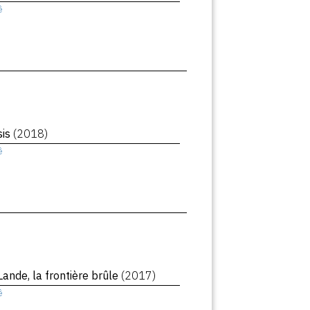
ê
sis
(2018)
ê
Lande, la frontière brûle
(2017)
ê