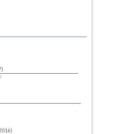
7)
ê
2016)