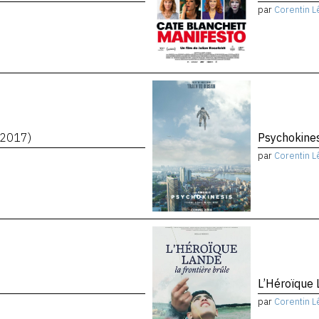
par
Corentin L
(2017)
Psychokine
par
Corentin L
L’Héroïque 
par
Corentin L