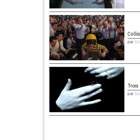
Colli
par
Co
Trois
par
Co