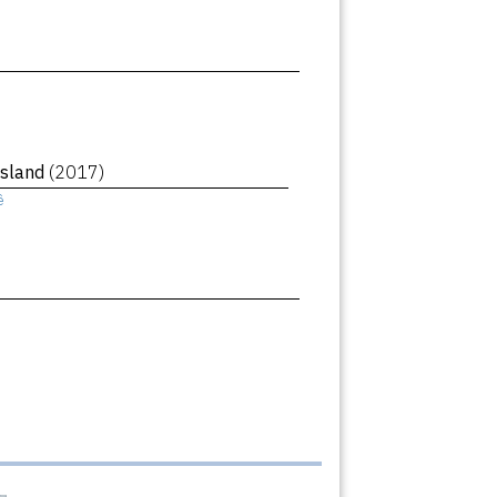
Island
(2017)
ê