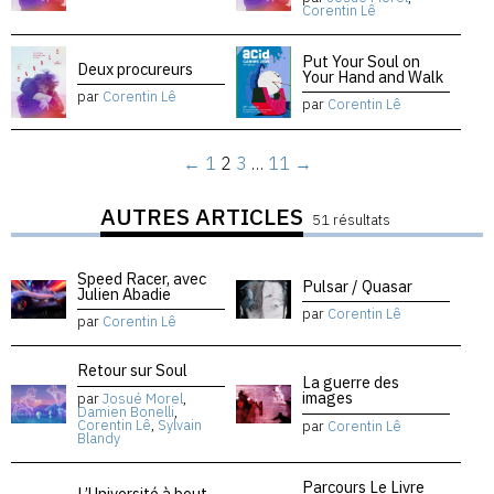
Corentin Lê
Put Your Soul on
Deux procureurs
Your Hand and Walk
par
Corentin Lê
par
Corentin Lê
←
1
2
3
…
11
→
AUTRES ARTICLES
51 résultats
Speed Racer, avec
Pulsar / Quasar
Julien Abadie
par
Corentin Lê
par
Corentin Lê
Retour sur Soul
La guerre des
images
par
Josué Morel
,
Damien Bonelli
,
Corentin Lê
,
Sylvain
par
Corentin Lê
Blandy
Parcours Le Livre
L’Université à bout