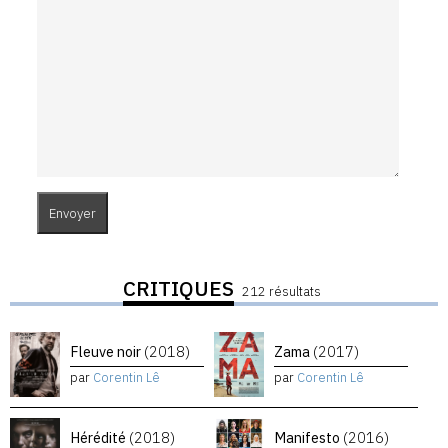
CRITIQUES
212 résultats
Fleuve noir
(2018)
Zama
(2017)
par
Corentin Lê
par
Corentin Lê
Hérédité
(2018)
Manifesto
(2016)