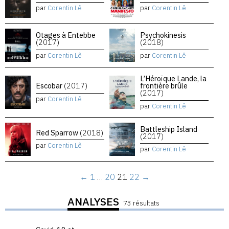
par
Corentin Lê
par
Corentin Lê
Otages à Entebbe
Psychokinesis
(2017)
(2018)
par
Corentin Lê
par
Corentin Lê
L’Héroïque Lande, la
Escobar
(2017)
frontière brûle
(2017)
par
Corentin Lê
par
Corentin Lê
Battleship Island
Red Sparrow
(2018)
(2017)
par
Corentin Lê
par
Corentin Lê
←
1
…
20
21
22
→
ANALYSES
73 résultats