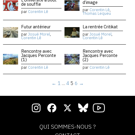
d’image
de souffle
par
Corentin Lê
,
par
Corentin Lê
Thomas Lequeu
Futur antérieur
La rentrée Critikat
par
Josué Morel
,
par
Josué Morel
,
Corentin Lê
Corentin Lê
Rencontre avec
Rencontre avec
Jacques Perconte
Jacques Perconte
(1)
(2)
par
Corentin Lê
par
Corentin Lê
←
1
…
4
5
6
→
QUI SOMMES-NOUS ?