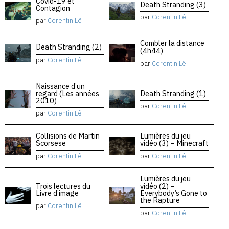
Covid-19 et
Death Stranding (3)
Contagion
par
Corentin Lê
par
Corentin Lê
Combler la distance
Death Stranding (2)
(4h44)
par
Corentin Lê
par
Corentin Lê
Naissance d’un
regard (Les années
Death Stranding (1)
2010)
par
Corentin Lê
par
Corentin Lê
Collisions de Martin
Lumières du jeu
Scorsese
vidéo (3) – Minecraft
par
Corentin Lê
par
Corentin Lê
Lumières du jeu
Trois lectures du
vidéo (2) –
Livre d’image
Everybody’s Gone to
the Rapture
par
Corentin Lê
par
Corentin Lê