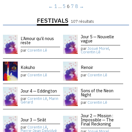
←
1
…
5
6
7
8
→
FESTIVALS
107 résultats
Jour 5 — Nouvelle
L’Amour qu’il nous
vague
reste
par
Josué Morel
,
par
Corentin Lê
Corentin Lê
Kokuho
Renoir
par
Corentin Lê
par
Corentin Lê
Sons of the Neon
Jour 4 — Eddington
Night
par
Corentin Lê
,
Marin
Gérard
par
Corentin Lê
Jour 2 — Mission :
Jour 3 — Sirāt
Impossible — The
Final Reckoning
par
Corentin Lê
,
Pierre-Jean Delvolvé
par
Josué Morel
,