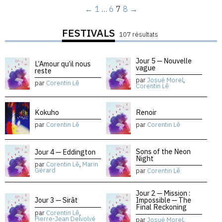
←
1
…
6
7
8
→
FESTIVALS
107 résultats
Jour 5 — Nouvelle
L’Amour qu’il nous
vague
reste
par
Josué Morel
,
par
Corentin Lê
Corentin Lê
Kokuho
Renoir
par
Corentin Lê
par
Corentin Lê
Sons of the Neon
Jour 4 — Eddington
Night
par
Corentin Lê
,
Marin
Gérard
par
Corentin Lê
Jour 2 — Mission :
Jour 3 — Sirāt
Impossible — The
Final Reckoning
par
Corentin Lê
,
Pierre-Jean Delvolvé
par
Josué Morel
,