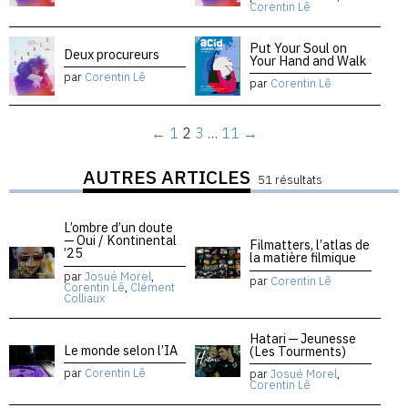
Corentin Lê
Put Your Soul on
Deux procureurs
Your Hand and Walk
par
Corentin Lê
par
Corentin Lê
←
1
2
3
…
11
→
AUTRES ARTICLES
51 résultats
L’ombre d’un doute
— Oui / Kontinental
Filmatters, l’atlas de
’25
la matière filmique
par
Josué Morel
,
par
Corentin Lê
Corentin Lê
,
Clément
Colliaux
Hatari — Jeunesse
Le monde selon l’IA
(Les Tourments)
par
Corentin Lê
par
Josué Morel
,
Corentin Lê