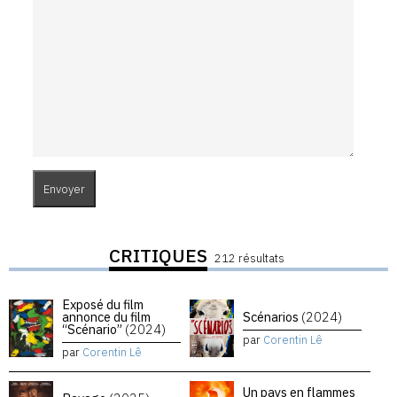
CRITIQUES
212 résultats
Exposé du film
annonce du film
Scénarios
(2024)
“Scénario”
(2024)
par
Corentin Lê
par
Corentin Lê
Un pays en flammes