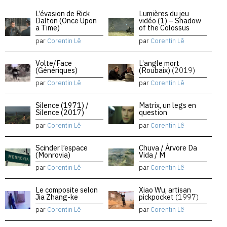
L’évasion de Rick
Lumières du jeu
Dalton (Once Upon
vidéo (1) – Shadow
a Time)
of the Colossus
par
Corentin Lê
par
Corentin Lê
Volte/Face
L’angle mort
(Génériques)
(Roubaix)
(2019)
par
Corentin Lê
par
Corentin Lê
Silence (1971) /
Matrix, un legs en
Silence (2017)
question
par
Corentin Lê
par
Corentin Lê
Scinder l’espace
Chuva / Árvore Da
(Monrovia)
Vida / M
par
Corentin Lê
par
Corentin Lê
Le composite selon
Xiao Wu, artisan
Jia Zhang-ke
pickpocket
(1997)
par
Corentin Lê
par
Corentin Lê