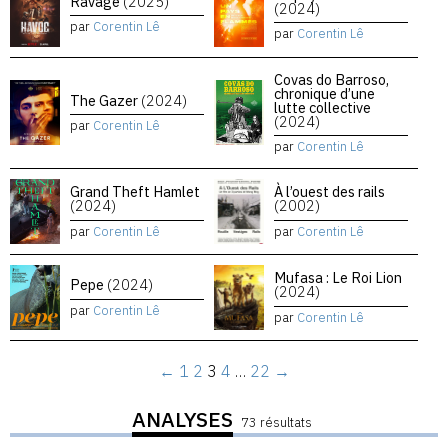
Ravage
(2025)
(2024)
par
Corentin Lê
par
Corentin Lê
Covas do Barroso,
chronique d’une
The Gazer
(2024)
lutte collective
(2024)
par
Corentin Lê
par
Corentin Lê
Grand Theft Hamlet
À l’ouest des rails
(2024)
(2002)
par
Corentin Lê
par
Corentin Lê
Mufasa : Le Roi Lion
Pepe
(2024)
(2024)
par
Corentin Lê
par
Corentin Lê
←
1
2
3
4
…
22
→
ANALYSES
73 résultats