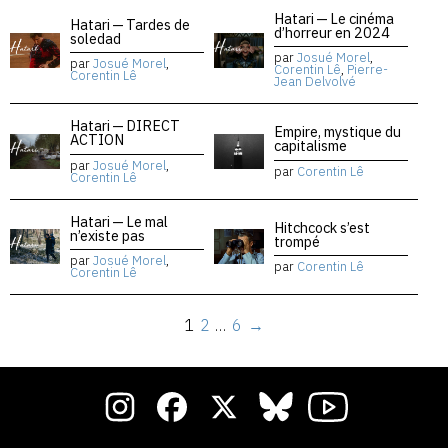
Hatari — Le cinéma
Hatari — Tardes de
d’horreur en 2024
soledad
par
Josué Morel
,
par
Josué Morel
,
Corentin Lê
,
Pierre-
Corentin Lê
Jean Delvolvé
Hatari — DIRECT
Empire, mystique du
ACTION
capitalisme
par
Josué Morel
,
par
Corentin Lê
Corentin Lê
Hatari — Le mal
Hitchcock s’est
n’existe pas
trompé
par
Josué Morel
,
par
Corentin Lê
Corentin Lê
1
2
…
6
→