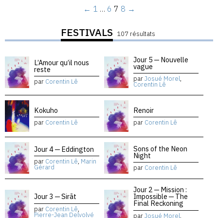
←
1
…
6
7
8
→
FESTIVALS
107 résultats
Jour 5 — Nouvelle
L’Amour qu’il nous
vague
reste
par
Josué Morel
,
par
Corentin Lê
Corentin Lê
Kokuho
Renoir
par
Corentin Lê
par
Corentin Lê
Sons of the Neon
Jour 4 — Eddington
Night
par
Corentin Lê
,
Marin
Gérard
par
Corentin Lê
Jour 2 — Mission :
Jour 3 — Sirāt
Impossible — The
Final Reckoning
par
Corentin Lê
,
Pierre-Jean Delvolvé
par
Josué Morel
,