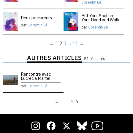
Corentin Lê
Put Your Soul on
Deux procureurs
Your Hand and Walk
par
Corentin Lê
par
Corentin Lê
←
1
2
3
…
11
→
AUTRES ARTICLES
51 résultats
Rencontre avec
Lucrecia Martel
par
Corentin Lê
←
1
…
5
6