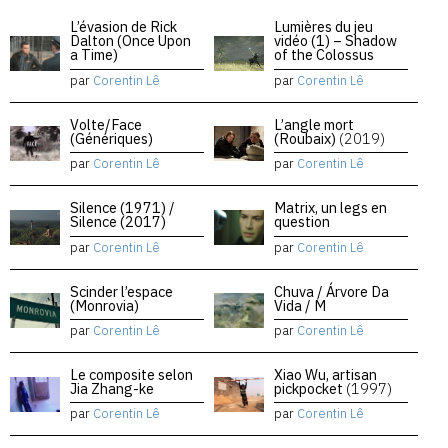
L’évasion de Rick
Lumières du jeu
Dalton (Once Upon
vidéo (1) – Shadow
a Time)
of the Colossus
par
Corentin Lê
par
Corentin Lê
Volte/Face
L’angle mort
(Génériques)
(Roubaix)
(2019)
par
Corentin Lê
par
Corentin Lê
Silence (1971) /
Matrix, un legs en
Silence (2017)
question
par
Corentin Lê
par
Corentin Lê
Scinder l’espace
Chuva / Árvore Da
(Monrovia)
Vida / M
par
Corentin Lê
par
Corentin Lê
Le composite selon
Xiao Wu, artisan
Jia Zhang-ke
pickpocket
(1997)
par
Corentin Lê
par
Corentin Lê