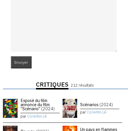
CRITIQUES
212 résultats
Exposé du film
annonce du film
Scénarios
(2024)
“Scénario”
(2024)
par
Corentin Lê
par
Corentin Lê
Un pays en flammes