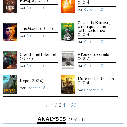
Ravage
(2025)
(2024)
par
Corentin Lê
par
Corentin Lê
Covas do Barroso,
chronique d’une
The Gazer
(2024)
lutte collective
(2024)
par
Corentin Lê
par
Corentin Lê
Grand Theft Hamlet
À l’ouest des rails
(2024)
(2002)
par
Corentin Lê
par
Corentin Lê
Mufasa : Le Roi Lion
Pepe
(2024)
(2024)
par
Corentin Lê
par
Corentin Lê
←
1
2
3
4
…
22
→
ANALYSES
73 résultats