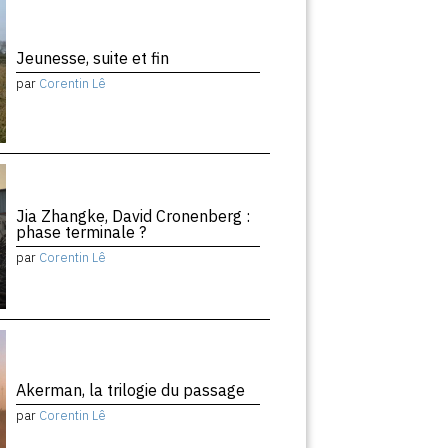
Jeunesse, suite et fin
par
Corentin Lê
Jia Zhangke, David Cronenberg :
phase terminale ?
par
Corentin Lê
Akerman, la trilogie du passage
par
Corentin Lê