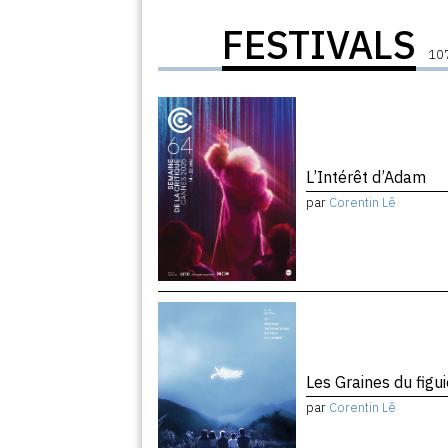
FESTIVALS
107
L’Intérêt d’Adam
par
Corentin Lê
Les Graines du figu
par
Corentin Lê