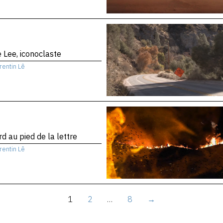
 Lee, iconoclaste
rentin Lê
d au pied de la lettre
rentin Lê
1
2
…
8
→