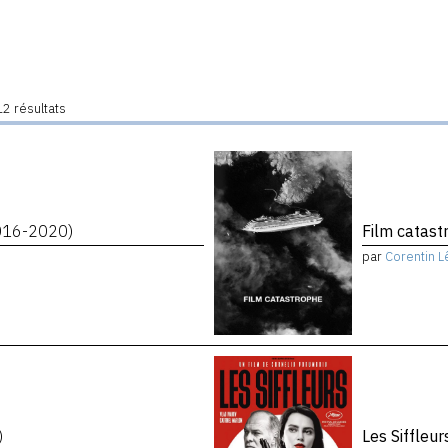
2 résultats
016-2020)
Film catas
par
Corentin L
)
Les Siffleu