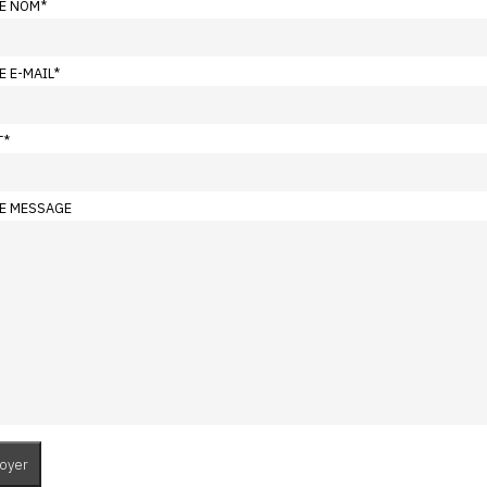
E NOM
*
E E-MAIL
*
T
*
E MESSAGE