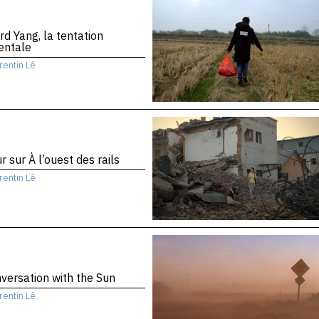
d Yang, la tentation
entale
rentin Lê
r sur À l’ouest des rails
rentin Lê
versation with the Sun
rentin Lê