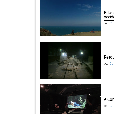
Edwar
occid
par
Co
Retou
par
Co
A Con
par
Co