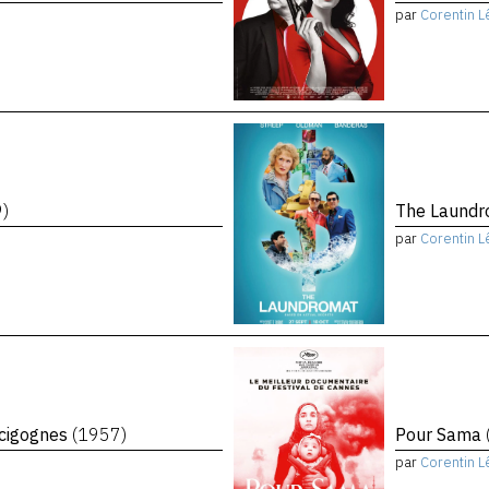
par
Corentin L
9)
The Laund
par
Corentin L
 cigognes
(1957)
Pour Sama
par
Corentin L