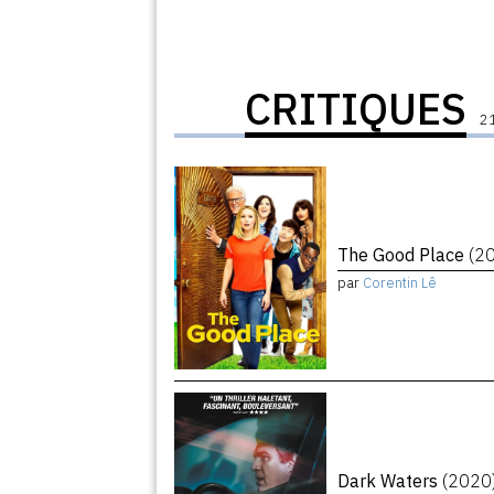
CRITIQUES
21
The Good Place
(2
par
Corentin Lê
Dark Waters
(2020