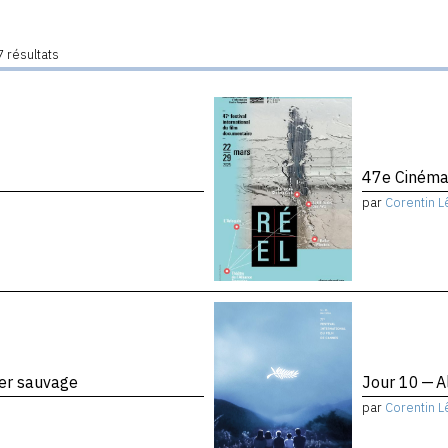
 résultats
47e Cinéma
par
Corentin L
ier sauvage
Jour 10 — A
par
Corentin L