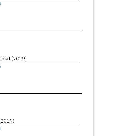
ê
romat
(2019)
ê
(2019)
ê