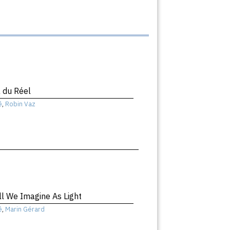
 du Réel
ê
,
Robin Vaz
ll We Imagine As Light
ê
,
Marin Gérard