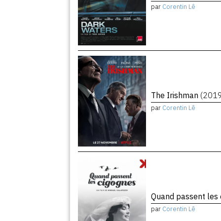
par
Corentin Lê
The Irishman
(201
par
Corentin Lê
Quand passent les
par
Corentin Lê