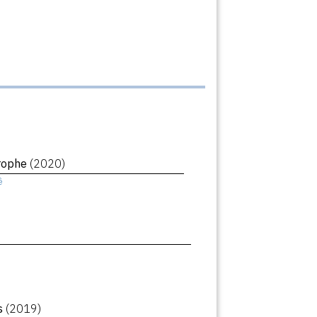
trophe
(2020)
ê
rs
(2019)