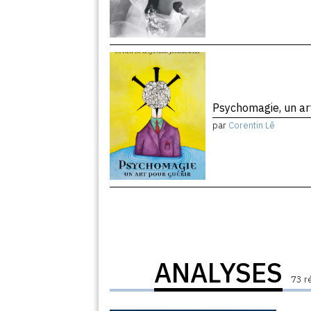
Psychomagie, un ar
par
Corentin Lê
ANALYSES
73 r