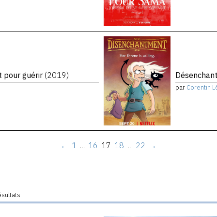
t pour guérir
(2019)
Désenchant
par
Corentin L
←
1
…
16
17
18
…
22
→
ésultats