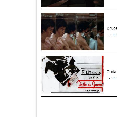
Bruce
par
Co
Godar
par
Co