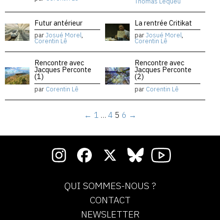
Thomas Lequeu
Futur antérieur
La rentrée Critikat
par
Josué Morel
,
par
Josué Morel
,
Corentin Lê
Corentin Lê
Rencontre avec
Rencontre avec
Jacques Perconte
Jacques Perconte
(1)
(2)
par
Corentin Lê
par
Corentin Lê
←
1
…
4
5
6
→
QUI SOMMES-NOUS ?
CONTACT
NEWSLETTER