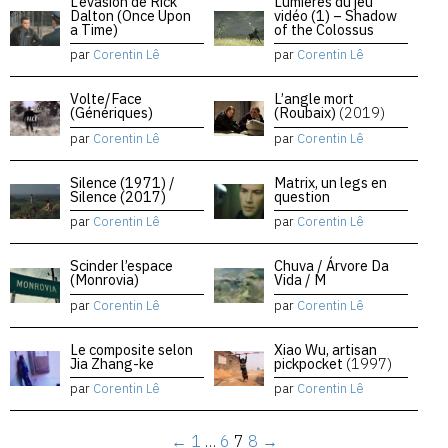
L’évasion de Rick
Lumières du jeu
Dalton (Once Upon
vidéo (1) – Shadow
a Time)
of the Colossus
par
Corentin Lê
par
Corentin Lê
Volte/Face
L’angle mort
(Génériques)
(Roubaix)
(2019)
par
Corentin Lê
par
Corentin Lê
Silence (1971) /
Matrix, un legs en
Silence (2017)
question
par
Corentin Lê
par
Corentin Lê
Scinder l’espace
Chuva / Árvore Da
(Monrovia)
Vida / M
par
Corentin Lê
par
Corentin Lê
Le composite selon
Xiao Wu, artisan
Jia Zhang-ke
pickpocket
(1997)
par
Corentin Lê
par
Corentin Lê
←
1
…
6
7
8
→