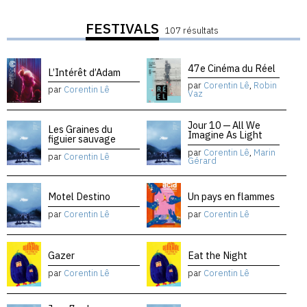
FESTIVALS
107 résultats
47e Cinéma du Réel
L’Intérêt d’Adam
par
Corentin Lê
,
Robin
par
Corentin Lê
Vaz
Jour 10 — All We
Les Graines du
Imagine As Light
figuier sauvage
par
Corentin Lê
,
Marin
par
Corentin Lê
Gérard
Motel Destino
Un pays en flammes
par
Corentin Lê
par
Corentin Lê
Gazer
Eat the Night
par
Corentin Lê
par
Corentin Lê