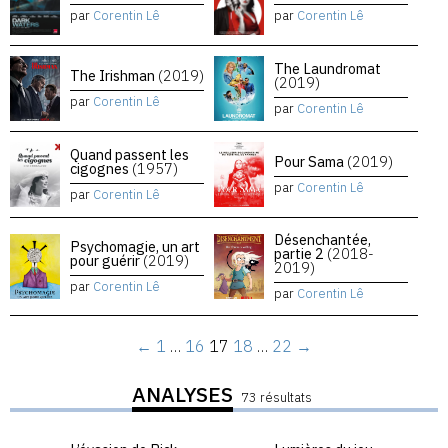
par
Corentin Lê
par
Corentin Lê
The Laundromat
The Irishman
(2019)
(2019)
par
Corentin Lê
par
Corentin Lê
Quand passent les
Pour Sama
(2019)
cigognes
(1957)
par
Corentin Lê
par
Corentin Lê
Désenchantée,
Psychomagie, un art
partie 2
(2018-
pour guérir
(2019)
2019)
par
Corentin Lê
par
Corentin Lê
←
1
…
16
17
18
…
22
→
ANALYSES
73 résultats