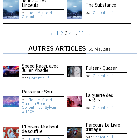
Jour 7 — Les
The Substance
Linceuls
par
Corentin Lê
par
Josué Morel
,
Corentin Lê
←
1
2
3
4
…
11
→
AUTRES ARTICLES
51 résultats
Speed Racer, avec
Pulsar / Quasar
Julien Abadie
par
Corentin Lê
par
Corentin Lê
Retour sur Soul
La guerre des
images
par
Josué Morel
,
Damien Bonelli
,
Corentin Lê
,
Sylvain
par
Corentin Lê
Blandy
Parcours Le Livre
L’Université à bout
d’image
de souffle
par
Corentin Lê
,
par
Corentin Lê