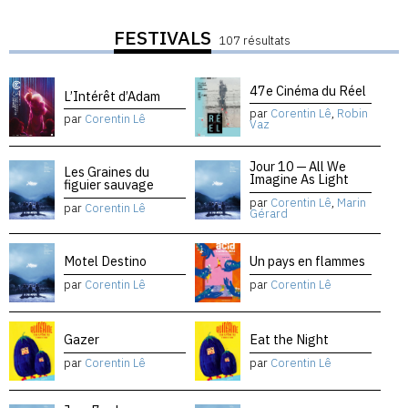
FESTIVALS
107 résultats
47e Cinéma du Réel
L’Intérêt d’Adam
par
Corentin Lê
,
Robin
par
Corentin Lê
Vaz
Jour 10 — All We
Les Graines du
Imagine As Light
figuier sauvage
par
Corentin Lê
,
Marin
par
Corentin Lê
Gérard
Motel Destino
Un pays en flammes
par
Corentin Lê
par
Corentin Lê
Gazer
Eat the Night
par
Corentin Lê
par
Corentin Lê