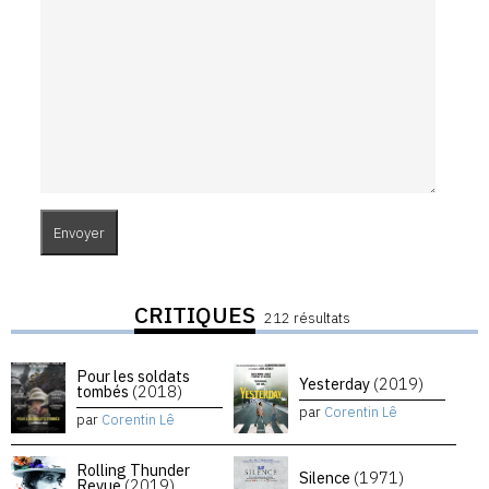
CRITIQUES
212 résultats
Pour les soldats
Yesterday
(2019)
tombés
(2018)
par
Corentin Lê
par
Corentin Lê
Rolling Thunder
Silence
(1971)
Revue
(2019)