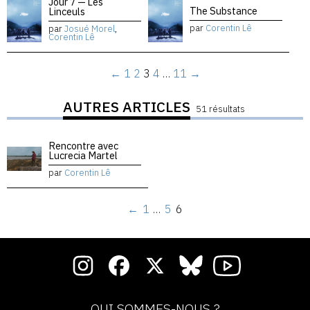
Jour 7 — Les
The Substance
Linceuls
par
Corentin Lê
par
Josué Morel
,
Corentin Lê
←
1
2
3
4
…
11
→
AUTRES ARTICLES
51 résultats
Rencontre avec
Lucrecia Martel
par
Corentin Lê
←
1
…
5
6
QUI SOMMES-NOUS ?