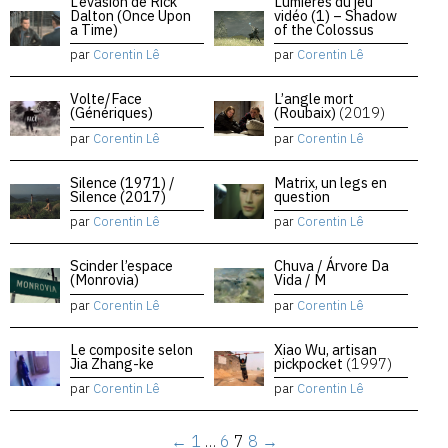
L’évasion de Rick
Lumières du jeu
Dalton (Once Upon
vidéo (1) – Shadow
a Time)
of the Colossus
par
Corentin Lê
par
Corentin Lê
Volte/Face
L’angle mort
(Génériques)
(Roubaix)
(2019)
par
Corentin Lê
par
Corentin Lê
Silence (1971) /
Matrix, un legs en
Silence (2017)
question
par
Corentin Lê
par
Corentin Lê
Scinder l’espace
Chuva / Árvore Da
(Monrovia)
Vida / M
par
Corentin Lê
par
Corentin Lê
Le composite selon
Xiao Wu, artisan
Jia Zhang-ke
pickpocket
(1997)
par
Corentin Lê
par
Corentin Lê
←
1
…
6
7
8
→