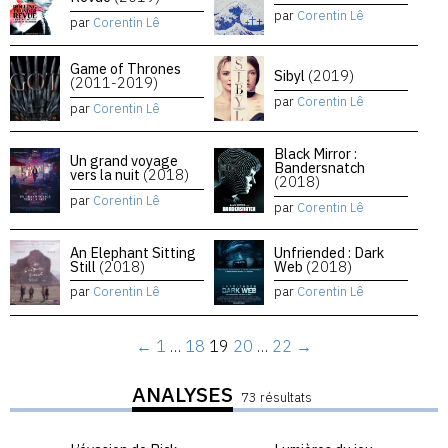
par
Corentin Lê
par
Corentin Lê
Game of Thrones
Sibyl
(2019)
(2011-2019)
par
Corentin Lê
par
Corentin Lê
Black Mirror :
Un grand voyage
Bandersnatch
vers la nuit
(2018)
(2018)
par
Corentin Lê
par
Corentin Lê
An Elephant Sitting
Unfriended : Dark
Still
(2018)
Web
(2018)
par
Corentin Lê
par
Corentin Lê
←
1
…
18
19
20
…
22
→
ANALYSES
73 résultats