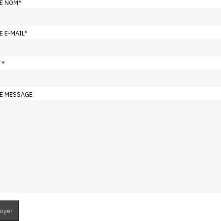
E NOM
*
E E-MAIL
*
T
*
E MESSAGE