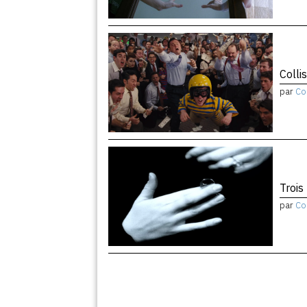
Colli
par
Co
Trois
par
Co