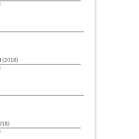
ê
et
(2018)
ê
018)
ê