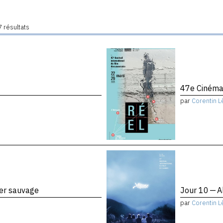
 résultats
47e Cinéma
par
Corentin L
ier sauvage
Jour 10 — A
par
Corentin L