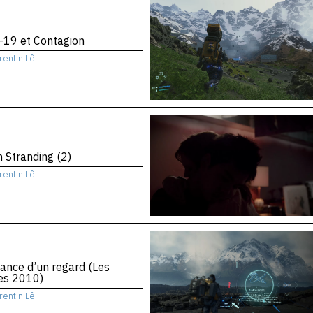
-19 et Contagion
rentin Lê
 Stranding (2)
rentin Lê
ance d’un regard (Les
es 2010)
rentin Lê