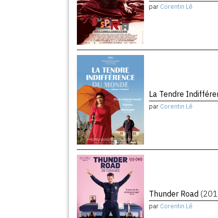
par
Corentin Lê
La Tendre Indiffé
par
Corentin Lê
Thunder Road
(201
par
Corentin Lê