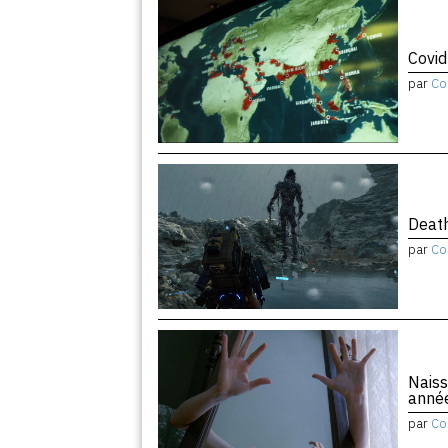
Covid
par
Co
Death
par
Co
Naiss
anné
par
Co