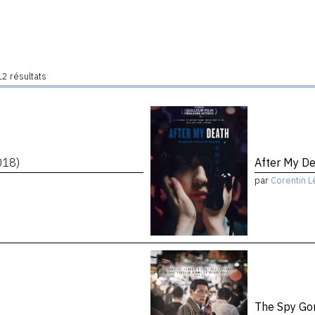
2 résultats
018)
After My D
par
Corentin L
The Spy Go