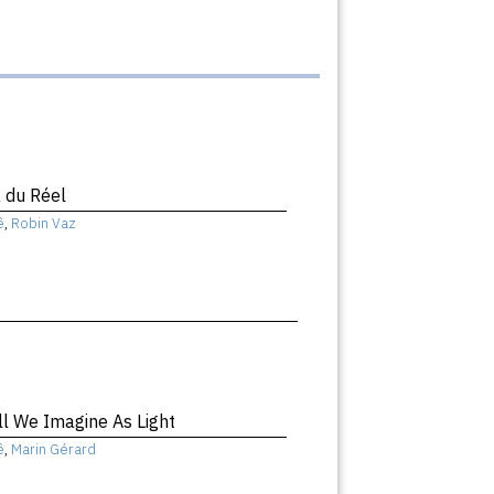
 du Réel
ê
,
Robin Vaz
ll We Imagine As Light
ê
,
Marin Gérard