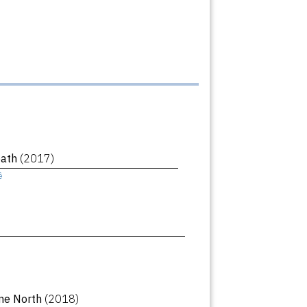
eath
(2017)
ê
ne North
(2018)