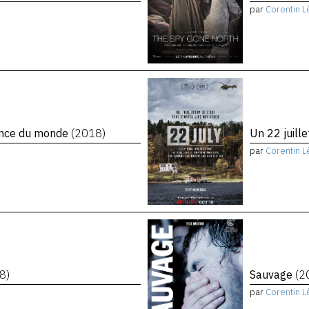
par
Corentin L
rence du monde
(2018)
Un 22 juill
par
Corentin L
8)
Sauvage
(2
par
Corentin L