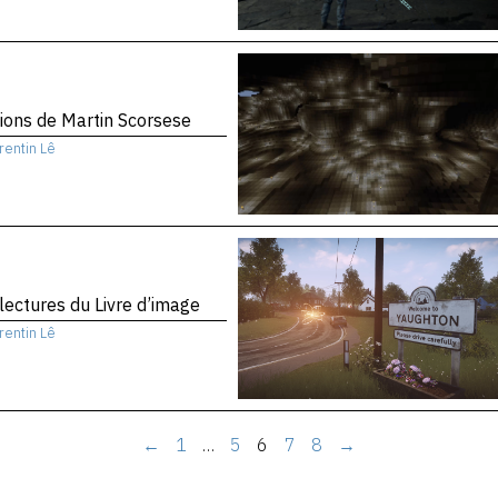
sions de Martin Scorsese
rentin Lê
 lectures du Livre d’image
rentin Lê
←
1
…
5
6
7
8
→