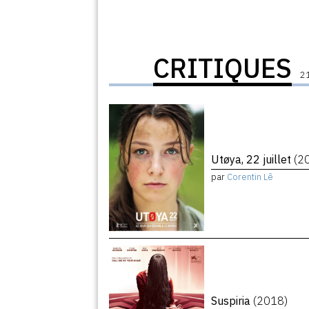
CRITIQUES
21
Utøya, 22 juillet
(2
par
Corentin Lê
Suspiria
(2018)