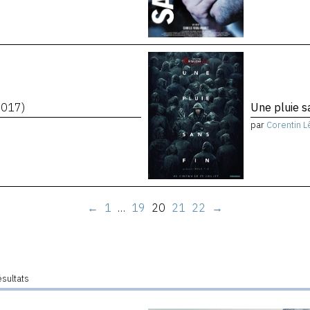
2017)
Une pluie s
par
Corentin L
←
1
…
19
20
21
22
→
ésultats