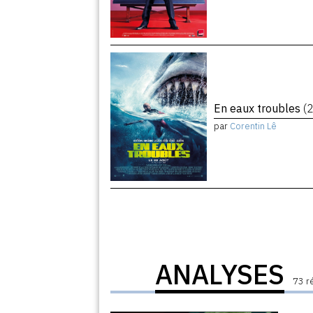
En eaux troubles
(
par
Corentin Lê
ANALYSES
73 r