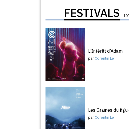
FESTIVALS
107
L’Intérêt d’Adam
par
Corentin Lê
Les Graines du figu
par
Corentin Lê