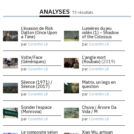
ANALYSES
73 résultats
L’évasion de Rick
Lumières du jeu
Dalton (Once Upon
vidéo (1) – Shadow
a Time)
of the Colossus
par
Corentin Lê
par
Corentin Lê
Volte/Face
L’angle mort
(Génériques)
(Roubaix)
(2019)
par
Corentin Lê
par
Corentin Lê
Silence (1971) /
Matrix, un legs en
Silence (2017)
question
par
Corentin Lê
par
Corentin Lê
Scinder l’espace
Chuva / Árvore Da
(Monrovia)
Vida / M
par
Corentin Lê
par
Corentin Lê
Le composite selon
Xiao Wu, artisan