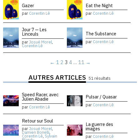
Gazer
Eat the Night
par
Corentin Lê
par
Corentin Lê
Jour 7 — Les
The Substance
Linceuls
par
Corentin Lê
par
Josué Morel
,
Corentin Lê
←
1
2
3
4
…
11
→
AUTRES ARTICLES
51 résultats
Speed Racer, avec
Pulsar / Quasar
Julien Abadie
par
Corentin Lê
par
Corentin Lê
Retour sur Soul
La guerre des
images
par
Josué Morel
,
Damien Bonelli
,
Corentin Lê
,
Sylvain
par
Corentin Lê
Blandy