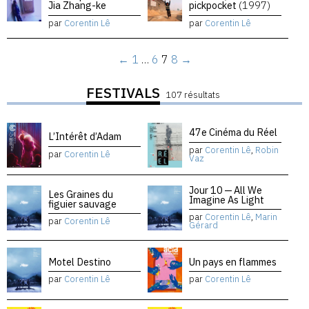
Jia Zhang-ke
pickpocket
(1997)
par
Corentin Lê
par
Corentin Lê
←
1
…
6
7
8
→
FESTIVALS
107 résultats
47e Cinéma du Réel
L’Intérêt d’Adam
par
Corentin Lê
,
Robin
par
Corentin Lê
Vaz
Jour 10 — All We
Les Graines du
Imagine As Light
figuier sauvage
par
Corentin Lê
,
Marin
par
Corentin Lê
Gérard
Motel Destino
Un pays en flammes
par
Corentin Lê
par
Corentin Lê