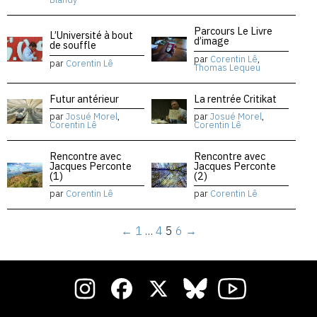
Parcours Le Livre
L’Université à bout
d’image
de souffle
par
Corentin Lê
,
par
Corentin Lê
Thomas Lequeu
Futur antérieur
La rentrée Critikat
par
Josué Morel
,
par
Josué Morel
,
Corentin Lê
Corentin Lê
Rencontre avec
Rencontre avec
Jacques Perconte
Jacques Perconte
(1)
(2)
par
Corentin Lê
par
Corentin Lê
←
1
…
4
5
6
→