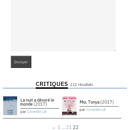
CRITIQUES
212 résultats
La nuit a dévoré le
Moi, Tonya
(2017)
monde
(2017)
par
Corentin Lê
par
Corentin Lê
←
1
…
21
22