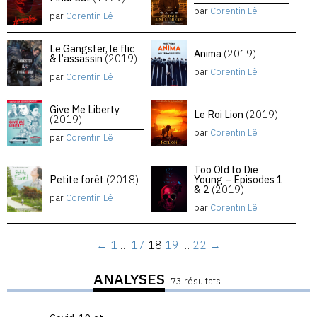
par
Corentin Lê
par
Corentin Lê
Le Gangster, le flic
Anima
(2019)
& l’assassin
(2019)
par
Corentin Lê
par
Corentin Lê
Give Me Liberty
Le Roi Lion
(2019)
(2019)
par
Corentin Lê
par
Corentin Lê
Too Old to Die
Petite forêt
(2018)
Young – Episodes 1
& 2
(2019)
par
Corentin Lê
par
Corentin Lê
←
1
…
17
18
19
…
22
→
ANALYSES
73 résultats