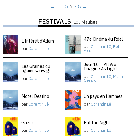
←
1
…
5
6
7
8
→
FESTIVALS
107 résultats
47e Cinéma du Réel
L’Intérêt d’Adam
par
Corentin Lê
,
Robin
par
Corentin Lê
Vaz
Jour 10 — All We
Les Graines du
Imagine As Light
figuier sauvage
par
Corentin Lê
,
Marin
par
Corentin Lê
Gérard
Motel Destino
Un pays en flammes
par
Corentin Lê
par
Corentin Lê
Gazer
Eat the Night
par
Corentin Lê
par
Corentin Lê