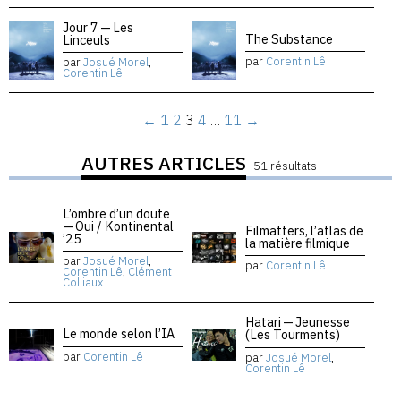
Jour 7 — Les
The Substance
Linceuls
par
Corentin Lê
par
Josué Morel
,
Corentin Lê
←
1
2
3
4
…
11
→
AUTRES ARTICLES
51 résultats
L’ombre d’un doute
— Oui / Kontinental
Filmatters, l’atlas de
’25
la matière filmique
par
Josué Morel
,
par
Corentin Lê
Corentin Lê
,
Clément
Colliaux
Hatari — Jeunesse
Le monde selon l’IA
(Les Tourments)
par
Corentin Lê
par
Josué Morel
,
Corentin Lê