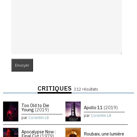
CRITIQUES
212 résultats
Too Old to Die
Apollo 11
(2019)
Young
(2019)
par
Corentin Lê
par
Corentin Lê
Apocalypse Now :
Roubaix, une lumière
Final Cut
(1979)