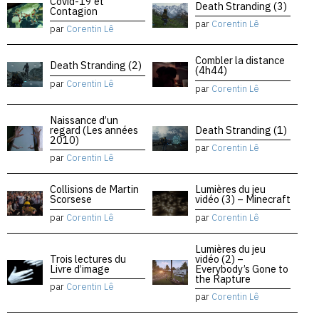
Covid-19 et
Death Stranding (3)
Contagion
par
Corentin Lê
par
Corentin Lê
Combler la distance
Death Stranding (2)
(4h44)
par
Corentin Lê
par
Corentin Lê
Naissance d’un
regard (Les années
Death Stranding (1)
2010)
par
Corentin Lê
par
Corentin Lê
Collisions de Martin
Lumières du jeu
Scorsese
vidéo (3) – Minecraft
par
Corentin Lê
par
Corentin Lê
Lumières du jeu
Trois lectures du
vidéo (2) –
Livre d’image
Everybody’s Gone to
the Rapture
par
Corentin Lê
par
Corentin Lê