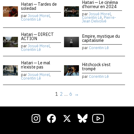
Hatari — Le cinéma
Hatari — Tardes de
d’horreur en 2024
soledad
par
Josué Morel
,
par
Josué Morel
,
Corentin Lê
,
Pierre-
Corentin Lê
Jean Delvolvé
Hatari — DIRECT
Empire, mystique du
ACTION
capitalisme
par
Josué Morel
,
par
Corentin Lê
Corentin Lê
Hatari — Le mal
Hitchcock s’est
n’existe pas
trompé
par
Josué Morel
,
par
Corentin Lê
Corentin Lê
1
2
…
6
→