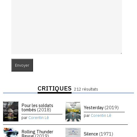
CRITIQUES
212 résultats
Pour les soldats
Yesterday
(2019)
tombés
(2018)
par
Corentin Lê
par
Corentin Lê
Rolling Thunder
Silence
(1971)
Revue
(2019)