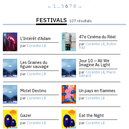
←
1
…
5
6
7
8
→
FESTIVALS
107 résultats
47e Cinéma du Réel
L’Intérêt d’Adam
par
Corentin Lê
,
Robin
par
Corentin Lê
Vaz
Jour 10 — All We
Les Graines du
Imagine As Light
figuier sauvage
par
Corentin Lê
,
Marin
par
Corentin Lê
Gérard
Motel Destino
Un pays en flammes
par
Corentin Lê
par
Corentin Lê
Gazer
Eat the Night
par
Corentin Lê
par
Corentin Lê