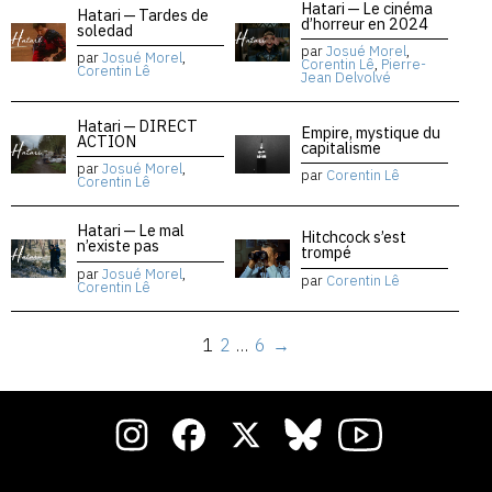
Hatari — Le cinéma
Hatari — Tardes de
d’horreur en 2024
soledad
par
Josué Morel
,
par
Josué Morel
,
Corentin Lê
,
Pierre-
Corentin Lê
Jean Delvolvé
Hatari — DIRECT
Empire, mystique du
ACTION
capitalisme
par
Josué Morel
,
par
Corentin Lê
Corentin Lê
Hatari — Le mal
Hitchcock s’est
n’existe pas
trompé
par
Josué Morel
,
par
Corentin Lê
Corentin Lê
1
2
…
6
→