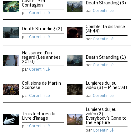
Covid-19 et
Death Stranding (3)
Contagion
par
Corentin Lê
par
Corentin Lê
Combler la distance
Death Stranding (2)
(4h44)
par
Corentin Lê
par
Corentin Lê
Naissance d’un
regard (Les années
Death Stranding (1)
2010)
par
Corentin Lê
par
Corentin Lê
Collisions de Martin
Lumières du jeu
Scorsese
vidéo (3) – Minecraft
par
Corentin Lê
par
Corentin Lê
Lumières du jeu
Trois lectures du
vidéo (2) –
Livre d’image
Everybody’s Gone to
the Rapture
par
Corentin Lê
par
Corentin Lê