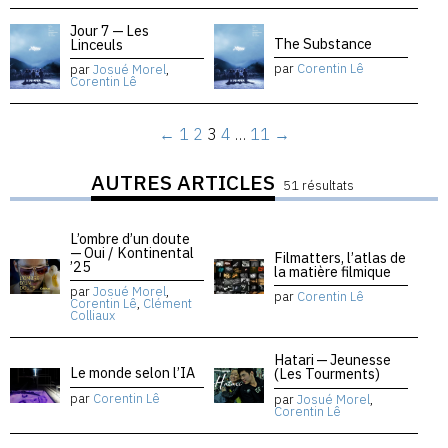
Jour 7 — Les
The Substance
Linceuls
par
Corentin Lê
par
Josué Morel
,
Corentin Lê
←
1
2
3
4
…
11
→
AUTRES ARTICLES
51 résultats
L’ombre d’un doute
— Oui / Kontinental
Filmatters, l’atlas de
’25
la matière filmique
par
Josué Morel
,
par
Corentin Lê
Corentin Lê
,
Clément
Colliaux
Hatari — Jeunesse
Le monde selon l’IA
(Les Tourments)
par
Corentin Lê
par
Josué Morel
,
Corentin Lê