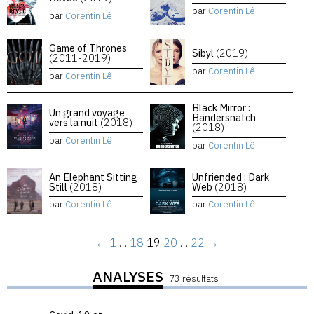
par
Corentin Lê
par
Corentin Lê
Game of Thrones
Sibyl
(2019)
(2011-2019)
par
Corentin Lê
par
Corentin Lê
Black Mirror :
Un grand voyage
Bandersnatch
vers la nuit
(2018)
(2018)
par
Corentin Lê
par
Corentin Lê
An Elephant Sitting
Unfriended : Dark
Still
(2018)
Web
(2018)
par
Corentin Lê
par
Corentin Lê
←
1
…
18
19
20
…
22
→
ANALYSES
73 résultats