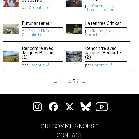
par
Corentin Lê
,
par
Corentin Lê
Thomas Lequeu
Futur antérieur
La rentrée Critikat
par
Josué Morel
,
par
Josué Morel
,
Corentin Lê
Corentin Lê
Rencontre avec
Rencontre avec
Jacques Perconte
Jacques Perconte
(1)
(2)
par
Corentin Lê
par
Corentin Lê
←
1
…
4
5
6
→
QUI SOMMES-NOUS ?
CONTACT