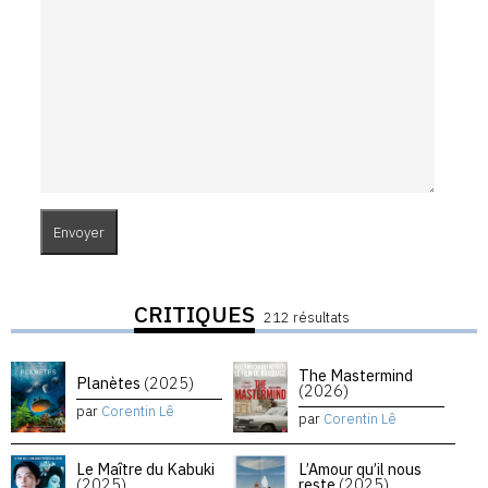
CRITIQUES
212 résultats
The Mastermind
Planètes
(2025)
(2026)
par
Corentin Lê
par
Corentin Lê
Le Maître du Kabuki
L’Amour qu’il nous
(2025)
reste
(2025)