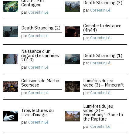
Covid-19 et
Death Stranding (3)
Contagion
par
Corentin Lê
par
Corentin Lê
Combler la distance
Death Stranding (2)
(4h44)
par
Corentin Lê
par
Corentin Lê
Naissance d’un
regard (Les années
Death Stranding (1)
2010)
par
Corentin Lê
par
Corentin Lê
Collisions de Martin
Lumières du jeu
Scorsese
vidéo (3) – Minecraft
par
Corentin Lê
par
Corentin Lê
Lumières du jeu
Trois lectures du
vidéo (2) –
Livre d’image
Everybody’s Gone to
the Rapture
par
Corentin Lê
par
Corentin Lê