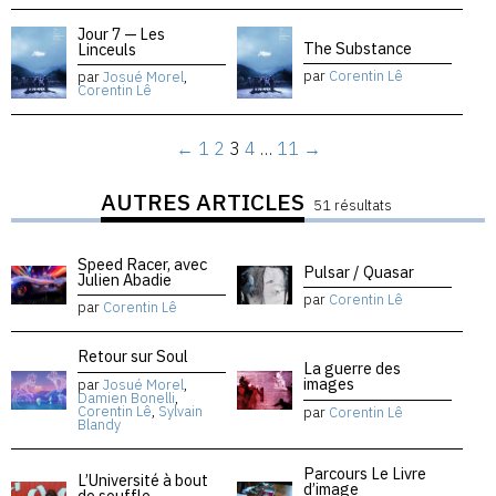
Jour 7 — Les
The Substance
Linceuls
par
Corentin Lê
par
Josué Morel
,
Corentin Lê
←
1
2
3
4
…
11
→
AUTRES ARTICLES
51 résultats
Speed Racer, avec
Pulsar / Quasar
Julien Abadie
par
Corentin Lê
par
Corentin Lê
Retour sur Soul
La guerre des
images
par
Josué Morel
,
Damien Bonelli
,
Corentin Lê
,
Sylvain
par
Corentin Lê
Blandy
Parcours Le Livre
L’Université à bout
d’image
de souffle