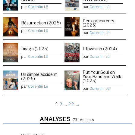
par
Corentin Lê
par
Corentin Lê
Deux procureurs
Résurrection
(2025)
(2025)
par
Corentin Lê
par
Corentin Lê
Imago
(2025)
L’Invasion
(2024)
par
Corentin Lê
par
Corentin Lê
Put Your Soul on
Un simple accident
Your Hand and Walk
(2025)
(2025)
par
Corentin Lê
par
Corentin Lê
1
2
…
22
→
ANALYSES
73 résultats