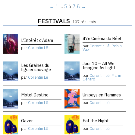
←
1
…
5
6
7
8
→
FESTIVALS
107 résultats
47e Cinéma du Réel
L’Intérêt d’Adam
par
Corentin Lê
,
Robin
par
Corentin Lê
Vaz
Jour 10 — All We
Les Graines du
Imagine As Light
figuier sauvage
par
Corentin Lê
,
Marin
par
Corentin Lê
Gérard
Motel Destino
Un pays en flammes
par
Corentin Lê
par
Corentin Lê
Gazer
Eat the Night
par
Corentin Lê
par
Corentin Lê