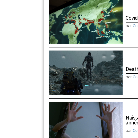
Covid
par
Co
Death
par
Co
Naiss
anné
par
Co