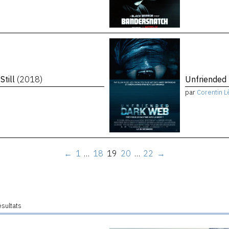
Still
(2018)
Unfriended
par
Corentin L
←
1
…
18
19
20
…
22
→
ésultats