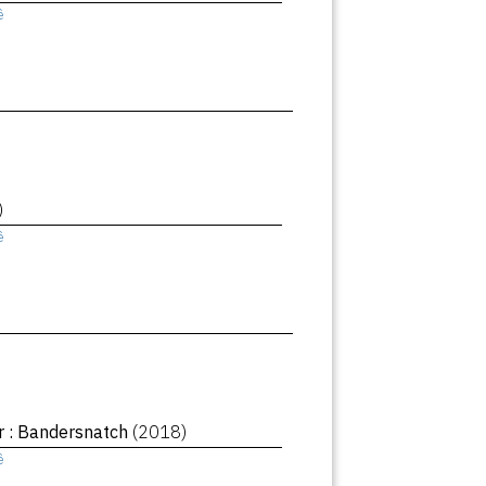
ê
)
ê
r : Bandersnatch
(2018)
ê