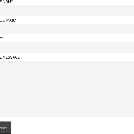
E NOM
*
E E-MAIL
*
T
*
E MESSAGE