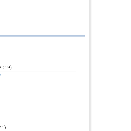
2019)
ê
71)