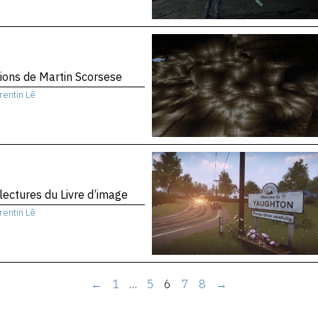
sions de Martin Scorsese
rentin Lê
 lectures du Livre d’image
rentin Lê
←
1
…
5
6
7
8
→