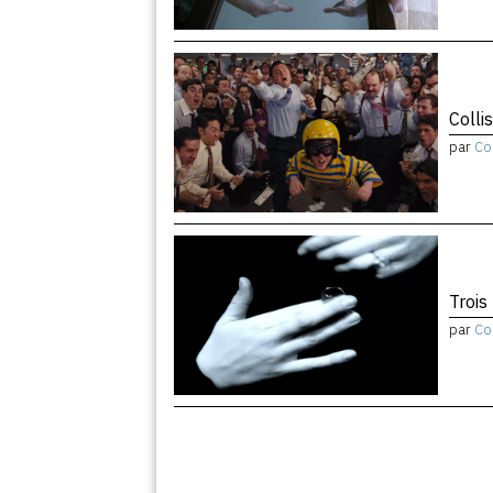
Colli
par
Co
Trois
par
Co