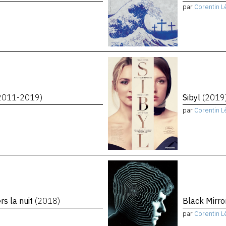
par
Corentin L
2011-2019)
Sibyl
(2019
par
Corentin L
rs la nuit
(2018)
Black Mirro
par
Corentin L