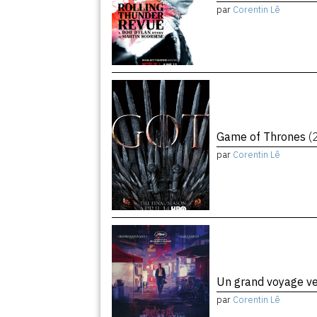
par
Corentin Lê
Game of Thrones
(
par
Corentin Lê
Un grand voyage ve
par
Corentin Lê