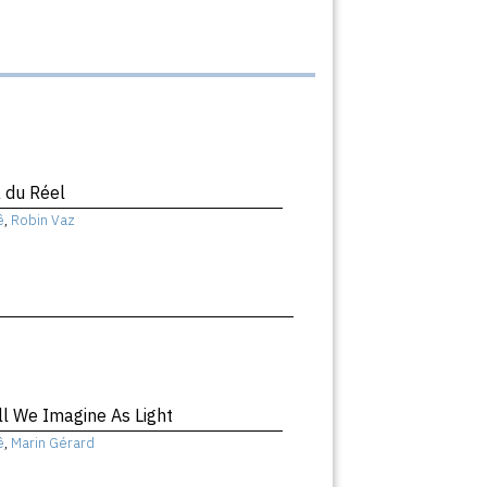
 du Réel
ê
,
Robin Vaz
ll We Imagine As Light
ê
,
Marin Gérard