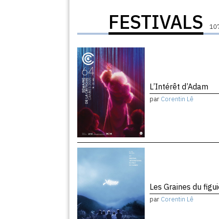
FESTIVALS
107
L’Intérêt d’Adam
par
Corentin Lê
Les Graines du figu
par
Corentin Lê