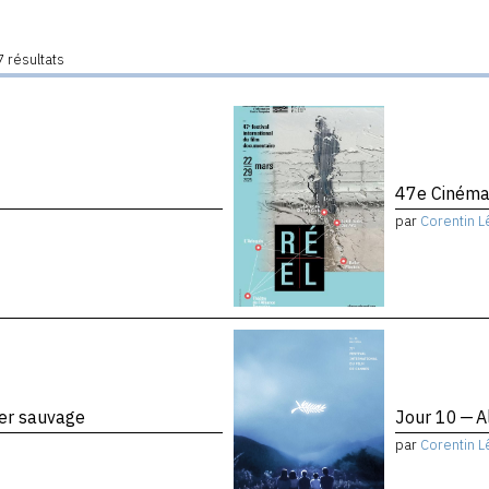
 résultats
47e Cinéma
par
Corentin L
ier sauvage
Jour 10 — A
par
Corentin L