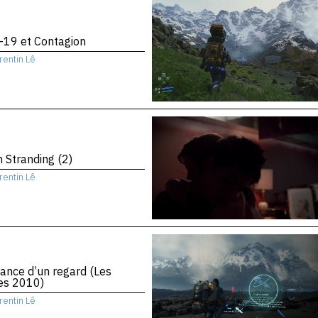
-19 et Contagion
rentin Lê
 Stranding (2)
rentin Lê
ance d’un regard (Les
es 2010)
rentin Lê