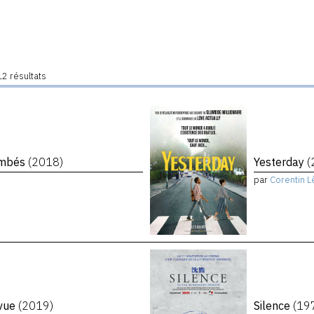
2 résultats
tombés
(2018)
Yesterday
(
par
Corentin L
evue
(2019)
Silence
(19