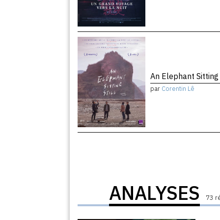
An Elephant Sitting 
par
Corentin Lê
ANALYSES
73 r