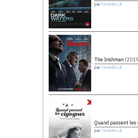
par
Corentin Lê
The Irishman
(201
par
Corentin Lê
Quand passent les
par
Corentin Lê