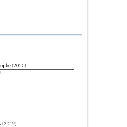
trophe
(2020)
ê
rs
(2019)