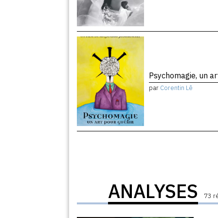
Psychomagie, un ar
par
Corentin Lê
ANALYSES
73 r