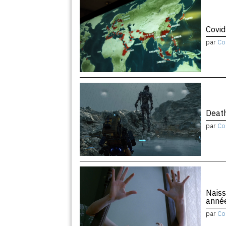
Covid
par
Co
Death
par
Co
Naiss
anné
par
Co