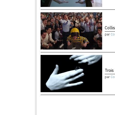
Colli
par
Co
Trois
par
Co