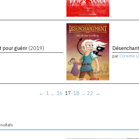
t pour guérir
(2019)
Désenchant
par
Corentin L
←
1
…
16
17
18
…
22
→
ésultats