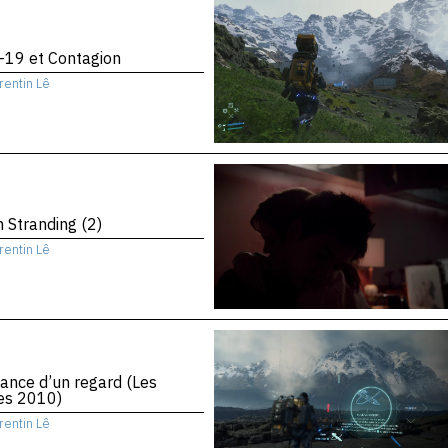
-19 et Contagion
rentin Lê
 Stranding (2)
rentin Lê
ance d’un regard (Les
es 2010)
rentin Lê