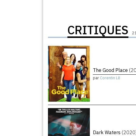
CRITIQUES
21
The Good Place
(2
par
Corentin Lê
Dark Waters
(2020