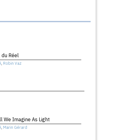
 du Réel
ê
,
Robin Vaz
ll We Imagine As Light
ê
,
Marin Gérard