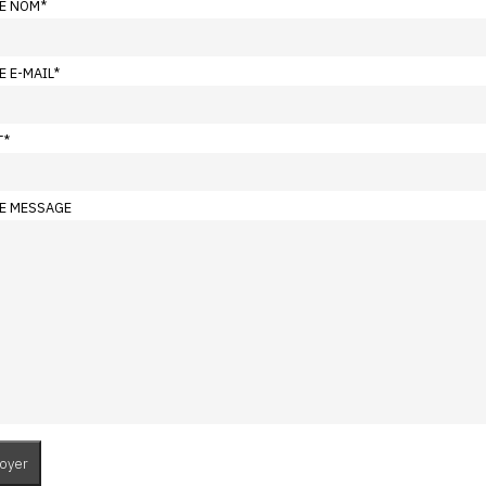
E NOM
*
E E-MAIL
*
T
*
E MESSAGE