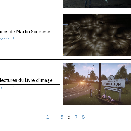
sions de Martin Scorsese
rentin Lê
 lectures du Livre d’image
rentin Lê
←
1
…
5
6
7
8
→