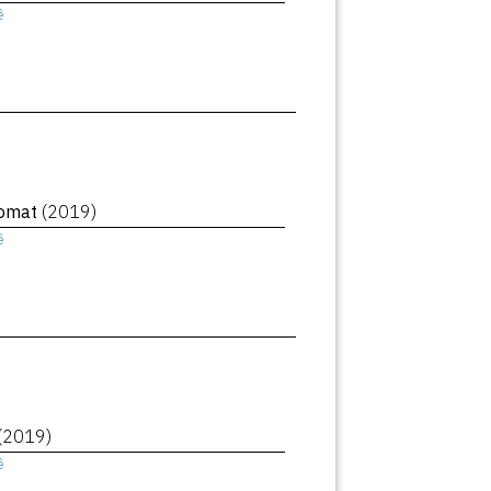
ê
romat
(2019)
ê
(2019)
ê