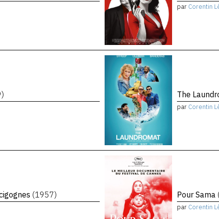
par
Corentin L
9)
The Laund
par
Corentin L
 cigognes
(1957)
Pour Sama
par
Corentin L