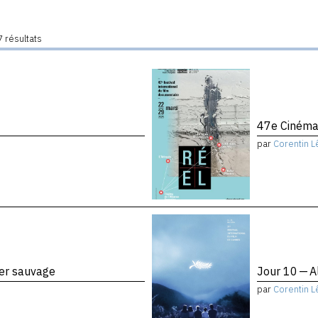
 résultats
47e Cinéma
par
Corentin L
ier sauvage
Jour 10 — A
par
Corentin L