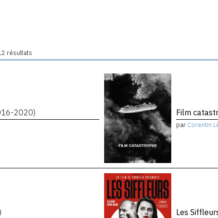
2 résultats
016-2020)
Film catas
par
Corentin L
)
Les Siffleu