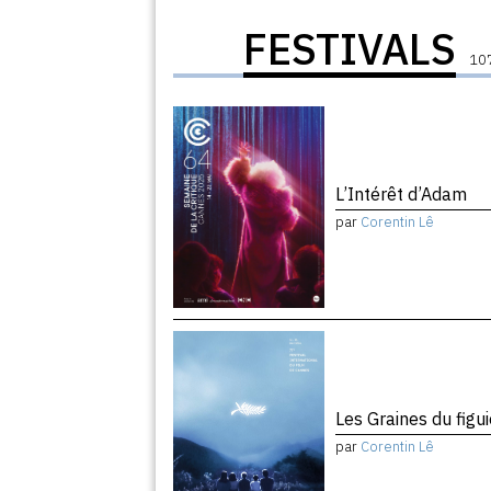
FESTIVALS
107
L’Intérêt d’Adam
par
Corentin Lê
Les Graines du figu
par
Corentin Lê