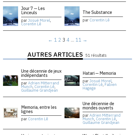
Jour 7 — Les
The Substance
Linceuls
par
Corentin Lê
par
Josué Morel
,
Corentin Lê
←
1
2
3
4
…
11
→
AUTRES ARTICLES
51 résultats
Une décennie de jeux
Hatari — Memoria
indépendants
par
Josué Morel
,
par
Adrien Mitterrand
Corentin Lê
,
Fabien
Munch
,
Corentin Lê
,
Hagege
Guillaume Grandjean
Une décennie de
Memoria, entre les
mondes ouverts
lignes
par
Adrien Mitterrand
par
Corentin Lê
Munch
,
Corentin Lê
,
Guillaume Grandjean