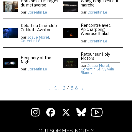
Horizons et mirages
Wang Bing, l’œil qui
du metaverse
marche
par
Corentin Lê
par
Corentin Lê
Rencontre avec
Débat du Ciné-club
Apichatpong
Critikat : Aviator
Weerasethakul
par
Josué Morel
,
Corentin Lê
par
Corentin Lê
Retour sur Holy
Periphery of the
Motors
Night
par
Josué Morel
,
par
Corentin Lê
Corentin Lê
,
Sylvain
Blandy
←
1
…
3
4
5
6
→
QUI SOMMES-NOUS ?