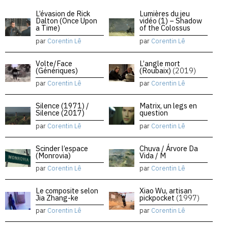
L’évasion de Rick
Lumières du jeu
Dalton (Once Upon
vidéo (1) – Shadow
a Time)
of the Colossus
par
Corentin Lê
par
Corentin Lê
Volte/Face
L’angle mort
(Génériques)
(Roubaix)
(2019)
par
Corentin Lê
par
Corentin Lê
Silence (1971) /
Matrix, un legs en
Silence (2017)
question
par
Corentin Lê
par
Corentin Lê
Scinder l’espace
Chuva / Árvore Da
(Monrovia)
Vida / M
par
Corentin Lê
par
Corentin Lê
Le composite selon
Xiao Wu, artisan
Jia Zhang-ke
pickpocket
(1997)
par
Corentin Lê
par
Corentin Lê