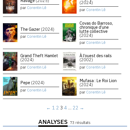
Ravage
(2025)
(2024)
par
Corentin Lê
par
Corentin Lê
Covas do Barroso,
chronique d’une
The Gazer
(2024)
lutte collective
(2024)
par
Corentin Lê
par
Corentin Lê
Grand Theft Hamlet
À l’ouest des rails
(2024)
(2002)
par
Corentin Lê
par
Corentin Lê
Mufasa : Le Roi Lion
Pepe
(2024)
(2024)
par
Corentin Lê
par
Corentin Lê
←
1
2
3
4
…
22
→
ANALYSES
73 résultats