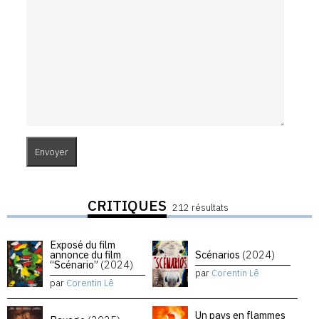
CRITIQUES
212 résultats
Exposé du film
annonce du film
Scénarios
(2024)
“Scénario”
(2024)
par
Corentin Lê
par
Corentin Lê
Un pays en flammes