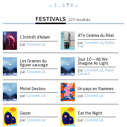
←
1
…
6
7
8
→
FESTIVALS
107 résultats
47e Cinéma du Réel
L’Intérêt d’Adam
par
Corentin Lê
,
Robin
par
Corentin Lê
Vaz
Jour 10 — All We
Les Graines du
Imagine As Light
figuier sauvage
par
Corentin Lê
,
Marin
par
Corentin Lê
Gérard
Motel Destino
Un pays en flammes
par
Corentin Lê
par
Corentin Lê
Gazer
Eat the Night
par
Corentin Lê
par
Corentin Lê