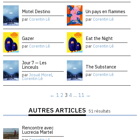
Motel Destino
Un pays en flammes
par
Corentin Lê
par
Corentin Lê
Gazer
Eat the Night
par
Corentin Lê
par
Corentin Lê
Jour 7 — Les
The Substance
Linceuls
par
Corentin Lê
par
Josué Morel
,
Corentin Lê
←
1
2
3
4
…
11
→
AUTRES ARTICLES
51 résultats
Rencontre avec
Lucrecia Martel
par
Corentin Lê