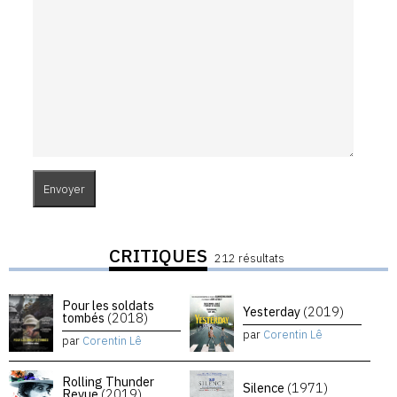
CRITIQUES
212 résultats
Pour les soldats
Yesterday
(2019)
tombés
(2018)
par
Corentin Lê
par
Corentin Lê
Rolling Thunder
Silence
(1971)
Revue
(2019)