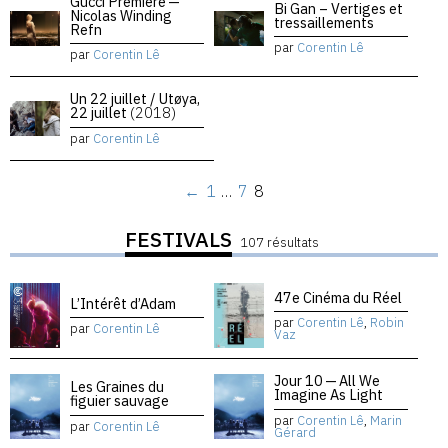
Gucci Premiere —
Bi Gan – Vertiges et
Nicolas Winding
tressaillements
Refn
par
Corentin Lê
par
Corentin Lê
Un 22 juillet / Utøya,
22 juillet
(2018)
par
Corentin Lê
←
1
…
7
8
FESTIVALS
107 résultats
47e Cinéma du Réel
L’Intérêt d’Adam
par
Corentin Lê
,
Robin
par
Corentin Lê
Vaz
Jour 10 — All We
Les Graines du
Imagine As Light
figuier sauvage
par
Corentin Lê
,
Marin
par
Corentin Lê
Gérard