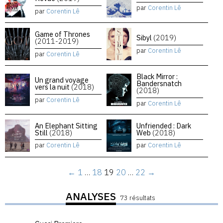
par
Corentin Lê
par
Corentin Lê
Game of Thrones
Sibyl
(2019)
(2011-2019)
par
Corentin Lê
par
Corentin Lê
Black Mirror :
Un grand voyage
Bandersnatch
vers la nuit
(2018)
(2018)
par
Corentin Lê
par
Corentin Lê
An Elephant Sitting
Unfriended : Dark
Still
(2018)
Web
(2018)
par
Corentin Lê
par
Corentin Lê
←
1
…
18
19
20
…
22
→
ANALYSES
73 résultats