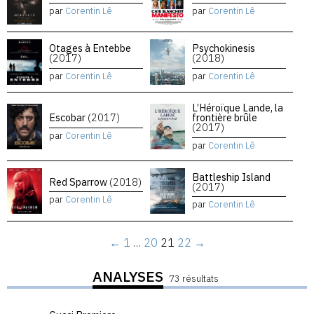
par
Corentin Lê
par
Corentin Lê
Otages à Entebbe
Psychokinesis
(2017)
(2018)
par
Corentin Lê
par
Corentin Lê
L’Héroïque Lande, la
Escobar
(2017)
frontière brûle
(2017)
par
Corentin Lê
par
Corentin Lê
Battleship Island
Red Sparrow
(2018)
(2017)
par
Corentin Lê
par
Corentin Lê
←
1
…
20
21
22
→
ANALYSES
73 résultats