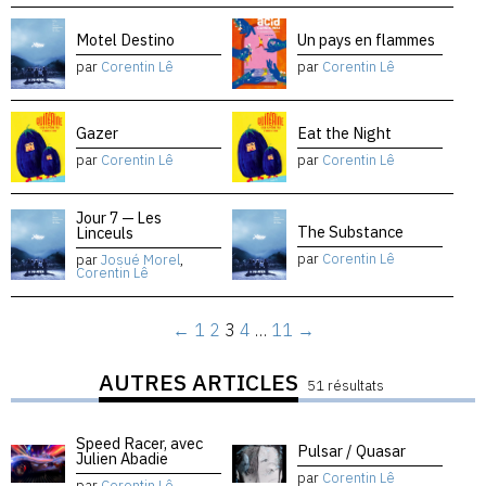
Motel Destino
Un pays en flammes
par
Corentin Lê
par
Corentin Lê
Gazer
Eat the Night
par
Corentin Lê
par
Corentin Lê
Jour 7 — Les
The Substance
Linceuls
par
Corentin Lê
par
Josué Morel
,
Corentin Lê
←
1
2
3
4
…
11
→
AUTRES ARTICLES
51 résultats
Speed Racer, avec
Pulsar / Quasar
Julien Abadie
par
Corentin Lê
par
Corentin Lê