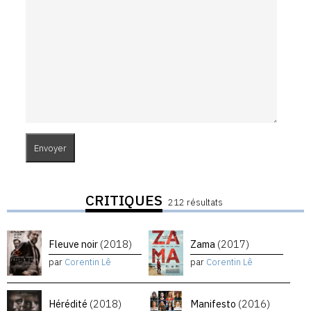
CRITIQUES
212 résultats
Fleuve noir
(2018)
Zama
(2017)
par
Corentin Lê
par
Corentin Lê
Hérédité
(2018)
Manifesto
(2016)