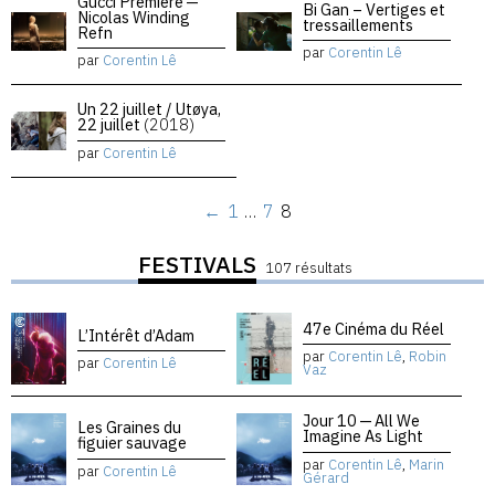
Gucci Premiere —
Bi Gan – Vertiges et
Nicolas Winding
tressaillements
Refn
par
Corentin Lê
par
Corentin Lê
Un 22 juillet / Utøya,
22 juillet
(2018)
par
Corentin Lê
←
1
…
7
8
FESTIVALS
107 résultats
47e Cinéma du Réel
L’Intérêt d’Adam
par
Corentin Lê
,
Robin
par
Corentin Lê
Vaz
Jour 10 — All We
Les Graines du
Imagine As Light
figuier sauvage
par
Corentin Lê
,
Marin
par
Corentin Lê
Gérard