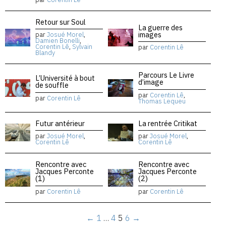
Retour sur Soul
La guerre des
images
par
Josué Morel
,
Damien Bonelli
,
Corentin Lê
,
Sylvain
par
Corentin Lê
Blandy
Parcours Le Livre
L’Université à bout
d’image
de souffle
par
Corentin Lê
,
par
Corentin Lê
Thomas Lequeu
Futur antérieur
La rentrée Critikat
par
Josué Morel
,
par
Josué Morel
,
Corentin Lê
Corentin Lê
Rencontre avec
Rencontre avec
Jacques Perconte
Jacques Perconte
(1)
(2)
par
Corentin Lê
par
Corentin Lê
←
1
…
4
5
6
→