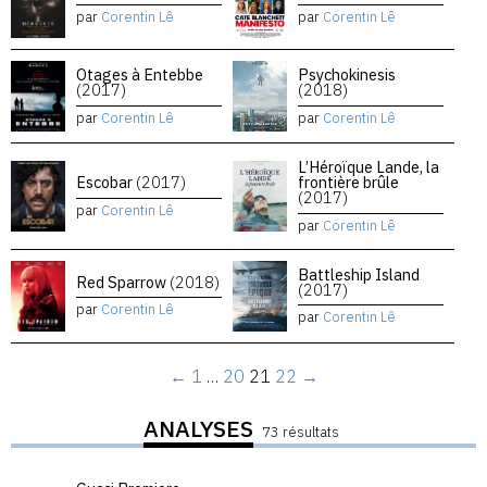
par
Corentin Lê
par
Corentin Lê
Otages à Entebbe
Psychokinesis
(2017)
(2018)
par
Corentin Lê
par
Corentin Lê
L’Héroïque Lande, la
Escobar
(2017)
frontière brûle
(2017)
par
Corentin Lê
par
Corentin Lê
Battleship Island
Red Sparrow
(2018)
(2017)
par
Corentin Lê
par
Corentin Lê
←
1
…
20
21
22
→
ANALYSES
73 résultats