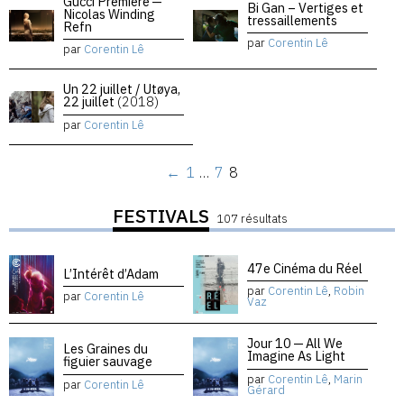
Gucci Premiere —
Bi Gan – Vertiges et
Nicolas Winding
tressaillements
Refn
par
Corentin Lê
par
Corentin Lê
Un 22 juillet / Utøya,
22 juillet
(2018)
par
Corentin Lê
←
1
…
7
8
FESTIVALS
107 résultats
47e Cinéma du Réel
L’Intérêt d’Adam
par
Corentin Lê
,
Robin
par
Corentin Lê
Vaz
Jour 10 — All We
Les Graines du
Imagine As Light
figuier sauvage
par
Corentin Lê
,
Marin
par
Corentin Lê
Gérard