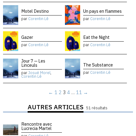
Motel Destino
Un pays en flammes
par
Corentin Lê
par
Corentin Lê
Gazer
Eat the Night
par
Corentin Lê
par
Corentin Lê
Jour 7 — Les
The Substance
Linceuls
par
Corentin Lê
par
Josué Morel
,
Corentin Lê
←
1
2
3
4
…
11
→
AUTRES ARTICLES
51 résultats
Rencontre avec
Lucrecia Martel
par
Corentin Lê