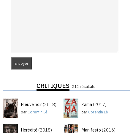
CRITIQUES
212 résultats
Fleuve noir
(2018)
Zama
(2017)
par
Corentin Lê
par
Corentin Lê
Hérédité
(2018)
Manifesto
(2016)