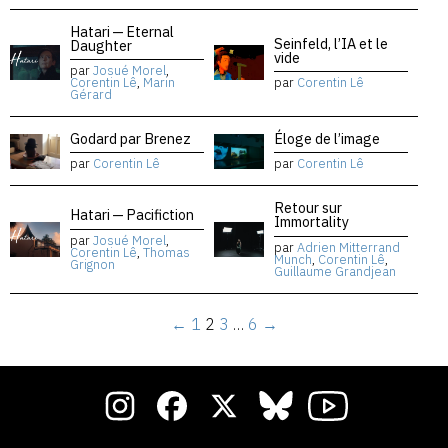
Hatari — Eternal
Seinfeld, l’IA et le
Daughter
vide
par
Josué Morel
,
Corentin Lê
,
Marin
par
Corentin Lê
Gérard
Godard par Brenez
Éloge de l’image
par
Corentin Lê
par
Corentin Lê
Retour sur
Hatari — Pacifiction
Immortality
par
Josué Morel
,
par
Adrien Mitterrand
Corentin Lê
,
Thomas
Munch
,
Corentin Lê
,
Grignon
Guillaume Grandjean
←
1
2
3
…
6
→