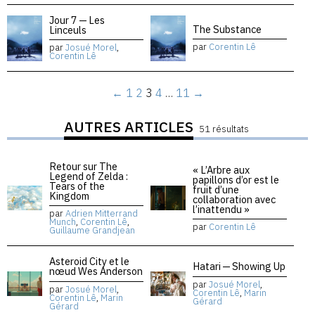
Jour 7 — Les
The Substance
Linceuls
par
Corentin Lê
par
Josué Morel
,
Corentin Lê
←
1
2
3
4
…
11
→
AUTRES ARTICLES
51 résultats
Retour sur The
« L’Arbre aux
Legend of Zelda :
papillons d’or est le
Tears of the
fruit d’une
Kingdom
collaboration avec
l’inattendu »
par
Adrien Mitterrand
Munch
,
Corentin Lê
,
par
Corentin Lê
Guillaume Grandjean
Asteroid City et le
Hatari — Showing Up
nœud Wes Anderson
par
Josué Morel
,
par
Josué Morel
,
Corentin Lê
,
Marin
Corentin Lê
,
Marin
Gérard
Gérard