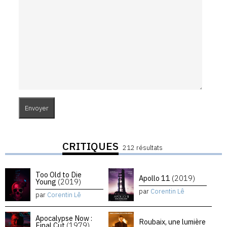
CRITIQUES
212 résultats
Too Old to Die
Apollo 11
(2019)
Young
(2019)
par
Corentin Lê
par
Corentin Lê
Apocalypse Now :
Roubaix, une lumière
Final Cut
(1979)