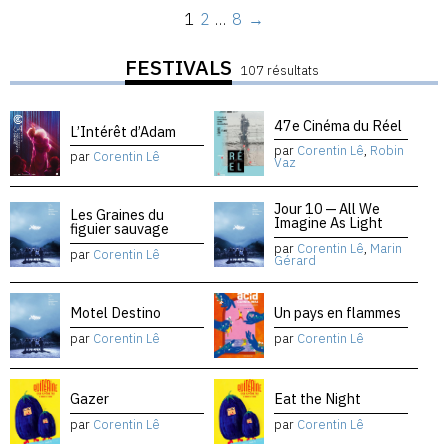
1
2
…
8
→
FESTIVALS
107 résultats
47e Cinéma du Réel
L’Intérêt d’Adam
par
Corentin Lê
,
Robin
par
Corentin Lê
Vaz
Jour 10 — All We
Les Graines du
Imagine As Light
figuier sauvage
par
Corentin Lê
,
Marin
par
Corentin Lê
Gérard
Motel Destino
Un pays en flammes
par
Corentin Lê
par
Corentin Lê
Gazer
Eat the Night
par
Corentin Lê
par
Corentin Lê