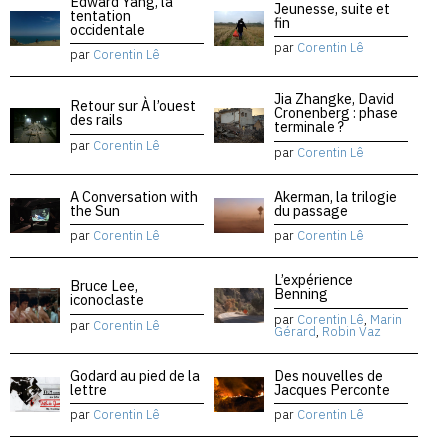
Edward Yang, la
Jeunesse, suite et
tentation
fin
occidentale
par
Corentin Lê
par
Corentin Lê
Jia Zhangke, David
Retour sur À l’ouest
Cronenberg : phase
des rails
terminale ?
par
Corentin Lê
par
Corentin Lê
A Conversation with
Akerman, la trilogie
the Sun
du passage
par
Corentin Lê
par
Corentin Lê
L’expérience
Bruce Lee,
Benning
iconoclaste
par
Corentin Lê
,
Marin
par
Corentin Lê
Gérard
,
Robin Vaz
Godard au pied de la
Des nouvelles de
lettre
Jacques Perconte
par
Corentin Lê
par
Corentin Lê