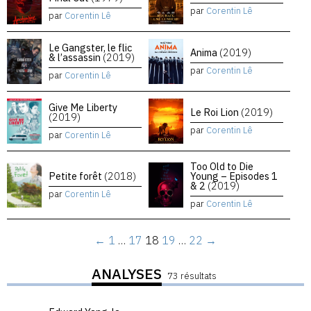
par
Corentin Lê
par
Corentin Lê
Le Gangster, le flic
Anima
(2019)
& l’assassin
(2019)
par
Corentin Lê
par
Corentin Lê
Give Me Liberty
Le Roi Lion
(2019)
(2019)
par
Corentin Lê
par
Corentin Lê
Too Old to Die
Petite forêt
(2018)
Young – Episodes 1
& 2
(2019)
par
Corentin Lê
par
Corentin Lê
←
1
…
17
18
19
…
22
→
ANALYSES
73 résultats