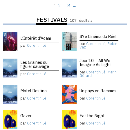
1
2
…
8
→
FESTIVALS
107 résultats
47e Cinéma du Réel
L’Intérêt d’Adam
par
Corentin Lê
,
Robin
par
Corentin Lê
Vaz
Jour 10 — All We
Les Graines du
Imagine As Light
figuier sauvage
par
Corentin Lê
,
Marin
par
Corentin Lê
Gérard
Motel Destino
Un pays en flammes
par
Corentin Lê
par
Corentin Lê
Gazer
Eat the Night
par
Corentin Lê
par
Corentin Lê