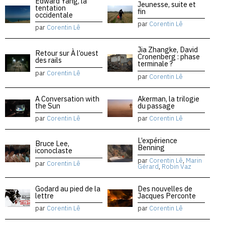
Edward Yang, la
Jeunesse, suite et
tentation
fin
occidentale
par
Corentin Lê
par
Corentin Lê
Jia Zhangke, David
Retour sur À l’ouest
Cronenberg : phase
des rails
terminale ?
par
Corentin Lê
par
Corentin Lê
A Conversation with
Akerman, la trilogie
the Sun
du passage
par
Corentin Lê
par
Corentin Lê
L’expérience
Bruce Lee,
Benning
iconoclaste
par
Corentin Lê
,
Marin
par
Corentin Lê
Gérard
,
Robin Vaz
Godard au pied de la
Des nouvelles de
lettre
Jacques Perconte
par
Corentin Lê
par
Corentin Lê