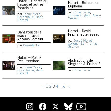
Hatari — Contes du
Hatari — Retour sur
hasard et autres
Euphoria
fantaisies
par
Corentin Lê
,
par
Josué Morel
,
Thomas Grignon
,
Marin
Corentin Lê
,
Marin
Gérard
Gérard
Hatari — David
Dans l’œil de la
Fincher et le réseau
machine, avec
Antonio Somaini
par
Josué Morel
,
Corentin Lê
,
Thomas
par
Corentin Lê
Grignon
Hatari — Matrix
Abstractions de
Resurrections
Siegfried A. Fruhauf
par
Josué Morel
,
Corentin Lê
,
Marin
par
Corentin Lê
Gérard
←
1
2
3
4
…
6
→