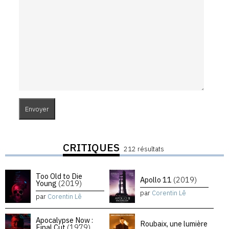
CRITIQUES
212 résultats
Too Old to Die
Apollo 11
(2019)
Young
(2019)
par
Corentin Lê
par
Corentin Lê
Apocalypse Now :
Roubaix, une lumière
Final Cut
(1979)