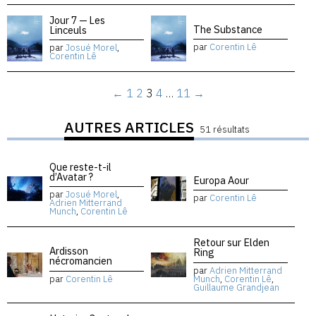
Jour 7 — Les
The Substance
Linceuls
par
Corentin Lê
par
Josué Morel
,
Corentin Lê
←
1
2
3
4
…
11
→
AUTRES ARTICLES
51 résultats
Que reste-t-il
d’Avatar ?
Europa Aour
par
Josué Morel
,
par
Corentin Lê
Adrien Mitterrand
Munch
,
Corentin Lê
Retour sur Elden
Ardisson
Ring
nécromancien
par
Adrien Mitterrand
par
Corentin Lê
Munch
,
Corentin Lê
,
Guillaume Grandjean