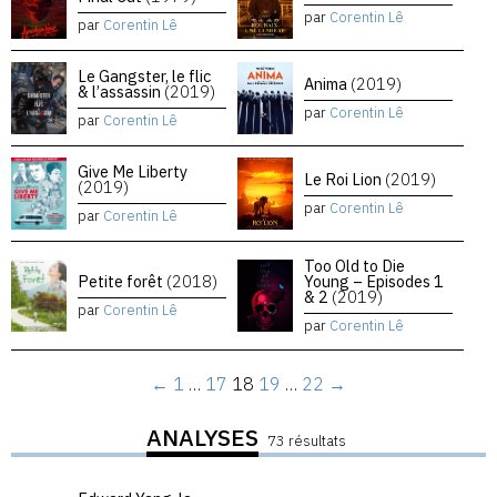
par
Corentin Lê
par
Corentin Lê
Le Gangster, le flic
Anima
(2019)
& l’assassin
(2019)
par
Corentin Lê
par
Corentin Lê
Give Me Liberty
Le Roi Lion
(2019)
(2019)
par
Corentin Lê
par
Corentin Lê
Too Old to Die
Petite forêt
(2018)
Young – Episodes 1
& 2
(2019)
par
Corentin Lê
par
Corentin Lê
←
1
…
17
18
19
…
22
→
ANALYSES
73 résultats