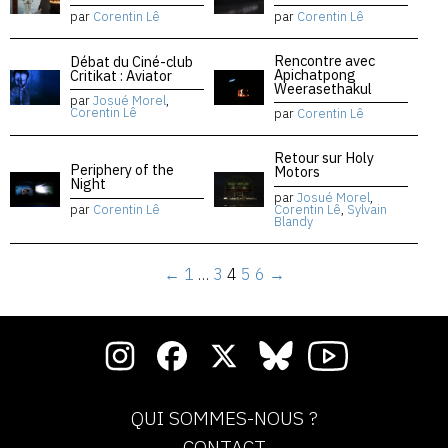
par
Corentin Lê
par
Corentin Lê
Rencontre avec
Débat du Ciné-club
Apichatpong
Critikat : Aviator
Weerasethakul
par
Josué Morel
,
Corentin Lê
par
Corentin Lê
Retour sur Holy
Periphery of the
Motors
Night
par
Josué Morel
,
par
Corentin Lê
Corentin Lê
,
Sylvain
Blandy
←
1
…
3
4
5
6
→
QUI SOMMES-NOUS ?
CONTACT