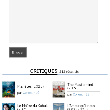
CRITIQUES
212 résultats
The Mastermind
Planètes
(2025)
(2026)
par
Corentin Lê
par
Corentin Lê
Le Maître du Kabuki
L’Amour qu’il nous
(2025)
reste
(2025)