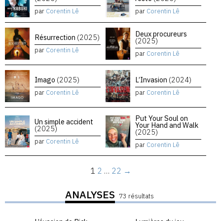
par
Corentin Lê
par
Corentin Lê
Deux procureurs
Résurrection
(2025)
(2025)
par
Corentin Lê
par
Corentin Lê
Imago
(2025)
L’Invasion
(2024)
par
Corentin Lê
par
Corentin Lê
Put Your Soul on
Un simple accident
Your Hand and Walk
(2025)
(2025)
par
Corentin Lê
par
Corentin Lê
1
2
…
22
→
ANALYSES
73 résultats