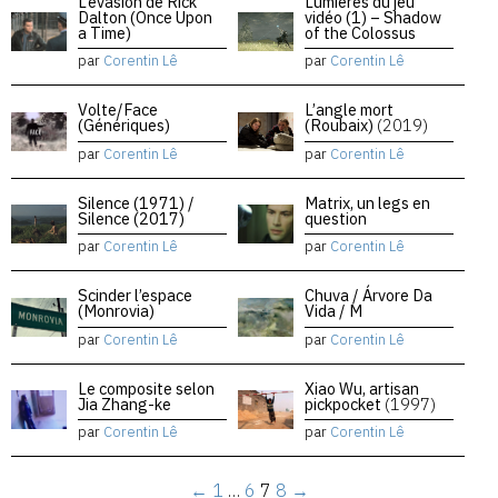
L’évasion de Rick
Lumières du jeu
Dalton (Once Upon
vidéo (1) – Shadow
a Time)
of the Colossus
par
Corentin Lê
par
Corentin Lê
Volte/Face
L’angle mort
(Génériques)
(Roubaix)
(2019)
par
Corentin Lê
par
Corentin Lê
Silence (1971) /
Matrix, un legs en
Silence (2017)
question
par
Corentin Lê
par
Corentin Lê
Scinder l’espace
Chuva / Árvore Da
(Monrovia)
Vida / M
par
Corentin Lê
par
Corentin Lê
Le composite selon
Xiao Wu, artisan
Jia Zhang-ke
pickpocket
(1997)
par
Corentin Lê
par
Corentin Lê
←
1
…
6
7
8
→