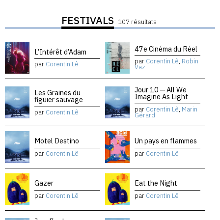
FESTIVALS
107 résultats
47e Cinéma du Réel
L’Intérêt d’Adam
par
Corentin Lê
,
Robin
par
Corentin Lê
Vaz
Jour 10 — All We
Les Graines du
Imagine As Light
figuier sauvage
par
Corentin Lê
,
Marin
par
Corentin Lê
Gérard
Motel Destino
Un pays en flammes
par
Corentin Lê
par
Corentin Lê
Gazer
Eat the Night
par
Corentin Lê
par
Corentin Lê