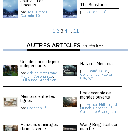
Jour 7 — Les
The Substance
Linceuls
par
Corentin Lê
par
Josué Morel
,
Corentin Lê
←
1
2
3
4
…
11
→
AUTRES ARTICLES
51 résultats
Une décennie de jeux
Hatari — Memoria
indépendants
par
Josué Morel
,
par
Adrien Mitterrand
Corentin Lê
,
Fabien
Munch
,
Corentin Lê
,
Hagege
Guillaume Grandjean
Une décennie de
Memoria, entre les
mondes ouverts
lignes
par
Adrien Mitterrand
par
Corentin Lê
Munch
,
Corentin Lê
,
Guillaume Grandjean
Horizons et mirages
Wang Bing, l’œil qui
du metaverse
marche