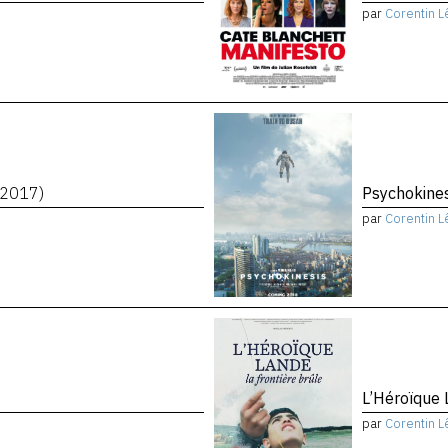
par
Corentin L
(2017)
Psychokine
par
Corentin L
L’Héroïque 
par
Corentin L