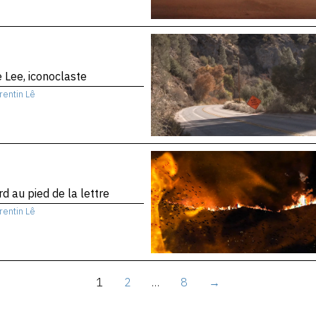
 Lee, iconoclaste
rentin Lê
d au pied de la lettre
rentin Lê
1
2
…
8
→