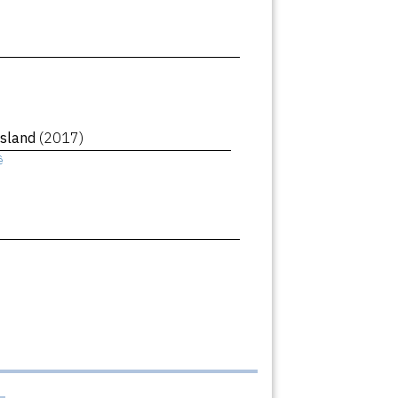
Island
(2017)
ê