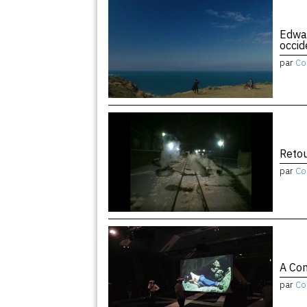
Edwar
occid
par
Co
Retou
par
Co
A Con
par
Co