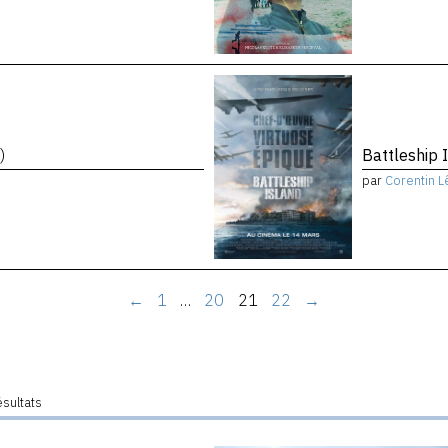
)
Battleship 
par
Corentin L
←
1
…
20
21
22
→
ésultats