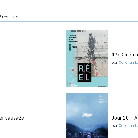
 résultats
47e Cinéma
par
Corentin L
ier sauvage
Jour 10 — A
par
Corentin L