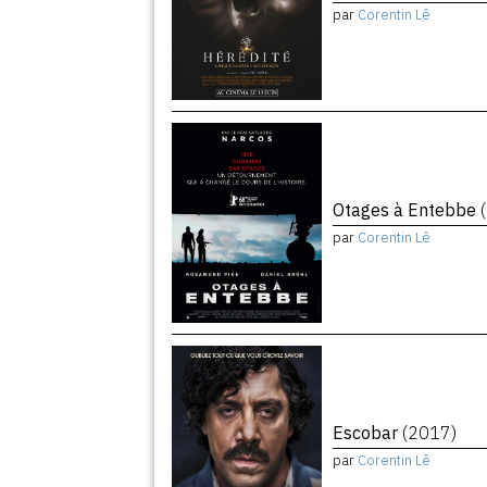
par
Corentin Lê
Otages à Entebbe
par
Corentin Lê
Escobar
(2017)
par
Corentin Lê