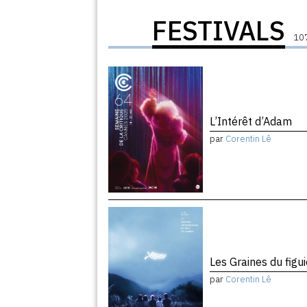
FESTIVALS
107
L’Intérêt d’Adam
par
Corentin Lê
Les Graines du figu
par
Corentin Lê