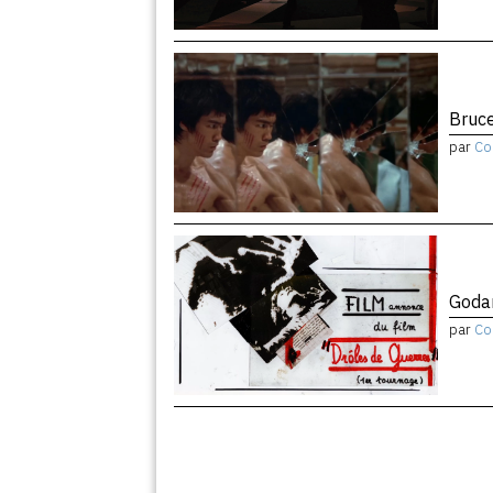
Bruce
par
Co
Godar
par
Co