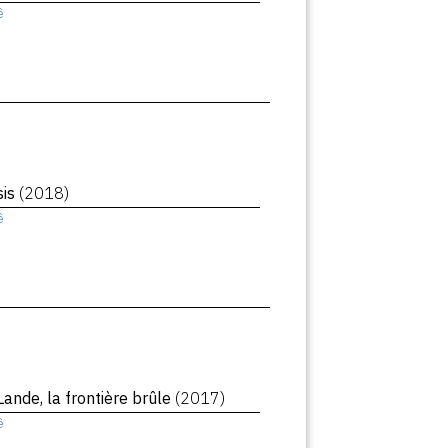
ê
sis
(2018)
ê
Lande, la frontière brûle
(2017)
ê