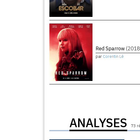
Red Sparrow
(2018
par
Corentin Lê
ANALYSES
73 r