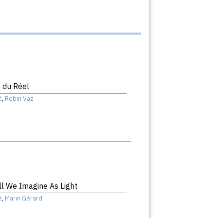
 du Réel
ê
,
Robin Vaz
ll We Imagine As Light
ê
,
Marin Gérard