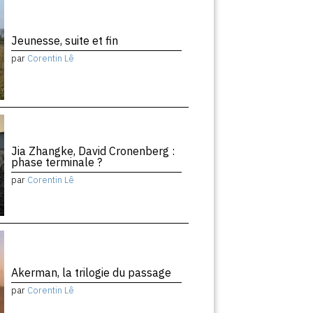
Jeunesse, suite et fin
par
Corentin Lê
Jia Zhangke, David Cronenberg :
phase terminale ?
par
Corentin Lê
Akerman, la trilogie du passage
par
Corentin Lê