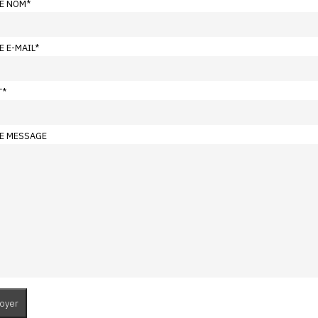
E NOM
*
E E-MAIL
*
T
*
E MESSAGE