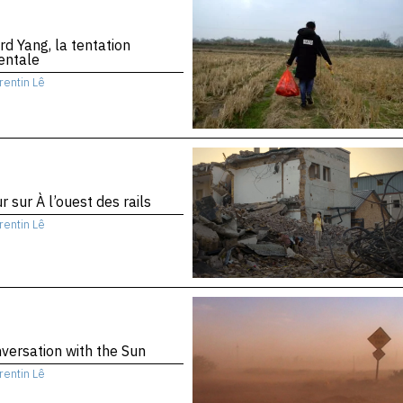
d Yang, la tentation
entale
rentin Lê
r sur À l’ouest des rails
rentin Lê
versation with the Sun
rentin Lê