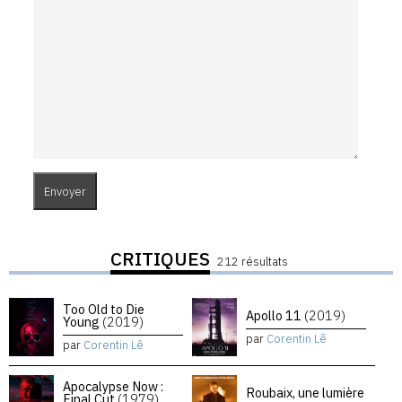
CRITIQUES
212 résultats
Too Old to Die
Apollo 11
(2019)
Young
(2019)
par
Corentin Lê
par
Corentin Lê
Apocalypse Now :
Roubaix, une lumière
Final Cut
(1979)