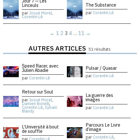
Jour 7 — Les
The Substance
Linceuls
par
Corentin Lê
par
Josué Morel
,
Corentin Lê
←
1
2
3
4
…
11
→
AUTRES ARTICLES
51 résultats
Speed Racer, avec
Pulsar / Quasar
Julien Abadie
par
Corentin Lê
par
Corentin Lê
Retour sur Soul
La guerre des
images
par
Josué Morel
,
Damien Bonelli
,
Corentin Lê
,
Sylvain
par
Corentin Lê
Blandy
Parcours Le Livre
L’Université à bout
d’image
de souffle
par
Corentin Lê
,
par
Corentin Lê