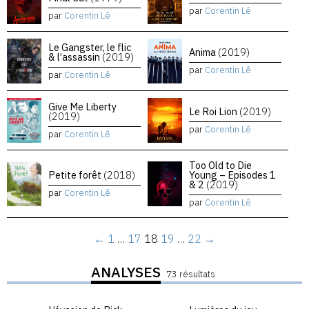
par
Corentin Lê
par
Corentin Lê
Le Gangster, le flic
Anima
(2019)
& l’assassin
(2019)
par
Corentin Lê
par
Corentin Lê
Give Me Liberty
Le Roi Lion
(2019)
(2019)
par
Corentin Lê
par
Corentin Lê
Too Old to Die
Petite forêt
(2018)
Young – Episodes 1
& 2
(2019)
par
Corentin Lê
par
Corentin Lê
←
1
…
17
18
19
…
22
→
ANALYSES
73 résultats