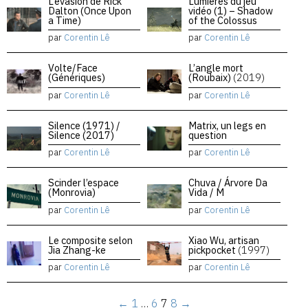
L’évasion de Rick
Lumières du jeu
Dalton (Once Upon
vidéo (1) – Shadow
a Time)
of the Colossus
par
Corentin Lê
par
Corentin Lê
Volte/Face
L’angle mort
(Génériques)
(Roubaix)
(2019)
par
Corentin Lê
par
Corentin Lê
Silence (1971) /
Matrix, un legs en
Silence (2017)
question
par
Corentin Lê
par
Corentin Lê
Scinder l’espace
Chuva / Árvore Da
(Monrovia)
Vida / M
par
Corentin Lê
par
Corentin Lê
Le composite selon
Xiao Wu, artisan
Jia Zhang-ke
pickpocket
(1997)
par
Corentin Lê
par
Corentin Lê
←
1
…
6
7
8
→