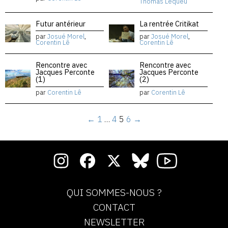
Thomas Lequeu
Futur antérieur
La rentrée Critikat
par
Josué Morel
,
par
Josué Morel
,
Corentin Lê
Corentin Lê
Rencontre avec
Rencontre avec
Jacques Perconte
Jacques Perconte
(1)
(2)
par
Corentin Lê
par
Corentin Lê
←
1
…
4
5
6
→
QUI SOMMES-NOUS ?
CONTACT
NEWSLETTER