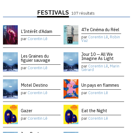
FESTIVALS
107 résultats
47e Cinéma du Réel
L’Intérêt d’Adam
par
Corentin Lê
,
Robin
par
Corentin Lê
Vaz
Jour 10 — All We
Les Graines du
Imagine As Light
figuier sauvage
par
Corentin Lê
,
Marin
par
Corentin Lê
Gérard
Motel Destino
Un pays en flammes
par
Corentin Lê
par
Corentin Lê
Gazer
Eat the Night
par
Corentin Lê
par
Corentin Lê