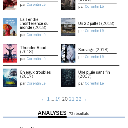
par
Corentin Lê
par
Corentin Lê
La Tendre
Indifférence du
Un 22 juillet
(2018)
monde
(2018)
par
Corentin Lê
par
Corentin Lê
Thunder Road
Sauvage
(2018)
(2018)
par
Corentin Lê
par
Corentin Lê
En eaux troubles
Une pluie sans fin
(2017)
(2017)
par
Corentin Lê
par
Corentin Lê
←
1
…
19
20
21
22
→
ANALYSES
73 résultats