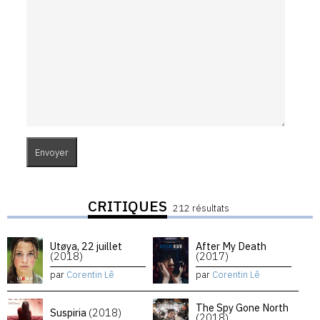
CRITIQUES
212 résultats
Utøya, 22 juillet
After My Death
(2018)
(2017)
par
Corentin Lê
par
Corentin Lê
The Spy Gone North
Suspiria
(2018)
(2018)