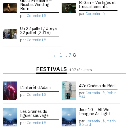
Gucci Premiere —
Bi Gan – Vertiges et
Nicolas Winding
tressaillements
Refn
par
Corentin Lê
par
Corentin Lê
Un 22 juillet / Utøya,
22 juillet
(2018)
par
Corentin Lê
←
1
…
7
8
FESTIVALS
107 résultats
47e Cinéma du Réel
L’Intérêt d’Adam
par
Corentin Lê
,
Robin
par
Corentin Lê
Vaz
Jour 10 — All We
Les Graines du
Imagine As Light
figuier sauvage
par
Corentin Lê
,
Marin
par
Corentin Lê
Gérard