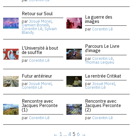
Retour sur Soul
La guerre des
images
par
Josué Morel
,
Damien Bonelli
,
Corentin Lê
,
Sylvain
par
Corentin Lê
Blandy
Parcours Le Livre
L’Université à bout
d’image
de souffle
par
Corentin Lê
,
par
Corentin Lê
Thomas Lequeu
Futur antérieur
La rentrée Critikat
par
Josué Morel
,
par
Josué Morel
,
Corentin Lê
Corentin Lê
Rencontre avec
Rencontre avec
Jacques Perconte
Jacques Perconte
(1)
(2)
par
Corentin Lê
par
Corentin Lê
←
1
…
4
5
6
→