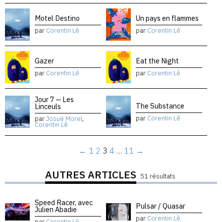
Motel Destino
Un pays en flammes
par
Corentin Lê
par
Corentin Lê
Gazer
Eat the Night
par
Corentin Lê
par
Corentin Lê
Jour 7 — Les
The Substance
Linceuls
par
Corentin Lê
par
Josué Morel
,
Corentin Lê
←
1
2
3
4
…
11
→
AUTRES ARTICLES
51 résultats
Speed Racer, avec
Pulsar / Quasar
Julien Abadie
par
Corentin Lê
par
Corentin Lê