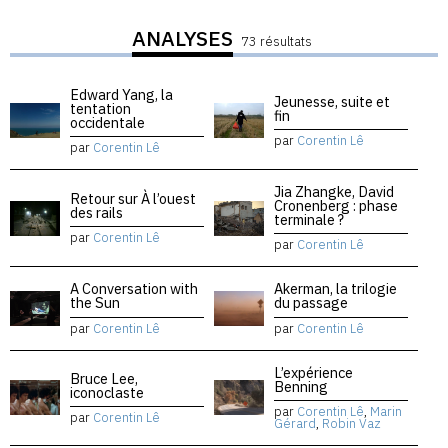
ANALYSES
73 résultats
Edward Yang, la
Jeunesse, suite et
tentation
fin
occidentale
par
Corentin Lê
par
Corentin Lê
Jia Zhangke, David
Retour sur À l’ouest
Cronenberg : phase
des rails
terminale ?
par
Corentin Lê
par
Corentin Lê
A Conversation with
Akerman, la trilogie
the Sun
du passage
par
Corentin Lê
par
Corentin Lê
L’expérience
Bruce Lee,
Benning
iconoclaste
par
Corentin Lê
,
Marin
par
Corentin Lê
Gérard
,
Robin Vaz