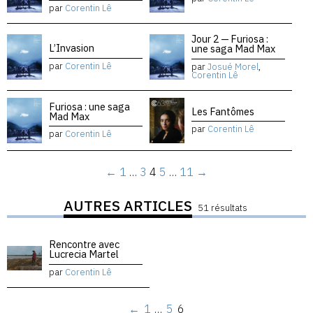
par
Corentin Lê
Jour 2 — Furiosa :
L’Invasion
une saga Mad Max
par
Corentin Lê
par
Josué Morel
,
Corentin Lê
Furiosa : une saga
Les Fantômes
Mad Max
par
Corentin Lê
par
Corentin Lê
←
1
…
3
4
5
…
11
→
AUTRES ARTICLES
51 résultats
Rencontre avec
Lucrecia Martel
par
Corentin Lê
←
1
…
5
6