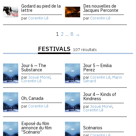
Godard au pied de la
Des nouvelles de
lettre
Jacques Perconte
par
Corentin Lê
par
Corentin Lê
1
2
…
8
→
FESTIVALS
107 résultats
Jour 6 — The
Jour 5 — Emilia
Substance
Perez
par
Josué Morel
,
par
Corentin Lê
,
Marin
Corentin Lê
Gérard
Jour 4 — Kinds of
Oh, Canada
Kindness
par
Corentin Lê
par
Josué Morel
,
Corentin Lê
Exposé du film
annonce du film
Scénarios
“Scénario”
par
Corentin Lê