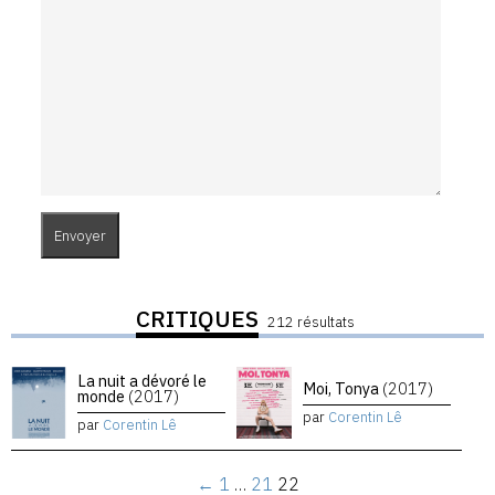
CRITIQUES
212 résultats
La nuit a dévoré le
Moi, Tonya
(2017)
monde
(2017)
par
Corentin Lê
par
Corentin Lê
←
1
…
21
22