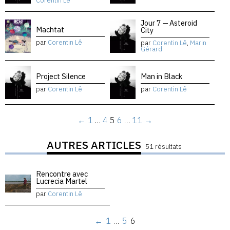
Corentin Lê
Jour 7 — Asteroid
Machtat
City
par
Corentin Lê
par
Corentin Lê
,
Marin
Gérard
Project Silence
Man in Black
par
Corentin Lê
par
Corentin Lê
←
1
…
4
5
6
…
11
→
AUTRES ARTICLES
51 résultats
Rencontre avec
Lucrecia Martel
par
Corentin Lê
←
1
…
5
6