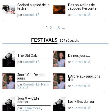
Godard au pied de la
Des nouvelles de
lettre
Jacques Perconte
par
Corentin Lê
par
Corentin Lê
1
2
…
8
→
FESTIVALS
107 résultats
The Old Oak
De nos jours…
par
Corentin Lê
par
Corentin Lê
Jour 10 — De nos
L’Arbre aux papillons
jours
d’or
par
Corentin Lê
,
Marin
par
Corentin Lê
Gérard
Jour 9 — L’Été
Les Filles du feu
dernier
par
Corentin Lê
par
Josué Morel
,