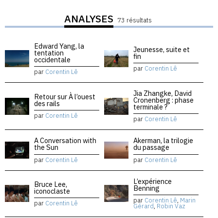
ANALYSES
73 résultats
Edward Yang, la
Jeunesse, suite et
tentation
fin
occidentale
par
Corentin Lê
par
Corentin Lê
Jia Zhangke, David
Retour sur À l’ouest
Cronenberg : phase
des rails
terminale ?
par
Corentin Lê
par
Corentin Lê
A Conversation with
Akerman, la trilogie
the Sun
du passage
par
Corentin Lê
par
Corentin Lê
L’expérience
Bruce Lee,
Benning
iconoclaste
par
Corentin Lê
,
Marin
par
Corentin Lê
Gérard
,
Robin Vaz