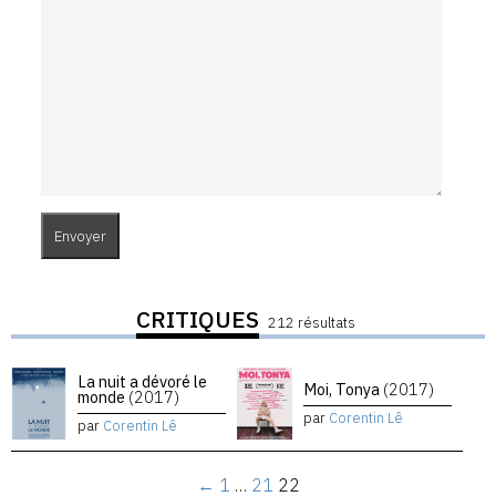
CRITIQUES
212 résultats
La nuit a dévoré le
Moi, Tonya
(2017)
monde
(2017)
par
Corentin Lê
par
Corentin Lê
←
1
…
21
22