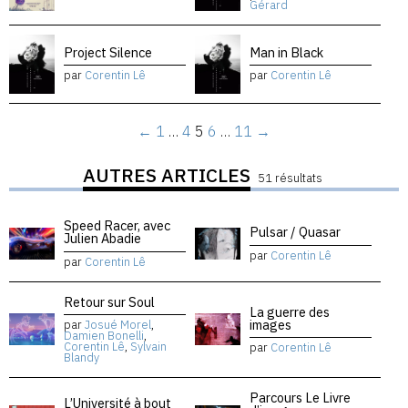
Gérard
Project Silence
Man in Black
par
Corentin Lê
par
Corentin Lê
←
1
…
4
5
6
…
11
→
AUTRES ARTICLES
51 résultats
Speed Racer, avec
Pulsar / Quasar
Julien Abadie
par
Corentin Lê
par
Corentin Lê
Retour sur Soul
La guerre des
images
par
Josué Morel
,
Damien Bonelli
,
Corentin Lê
,
Sylvain
par
Corentin Lê
Blandy
Parcours Le Livre
L’Université à bout