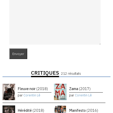
CRITIQUES
212 résultats
Fleuve noir
(2018)
Zama
(2017)
par
Corentin Lê
par
Corentin Lê
Hérédité
(2018)
Manifesto
(2016)