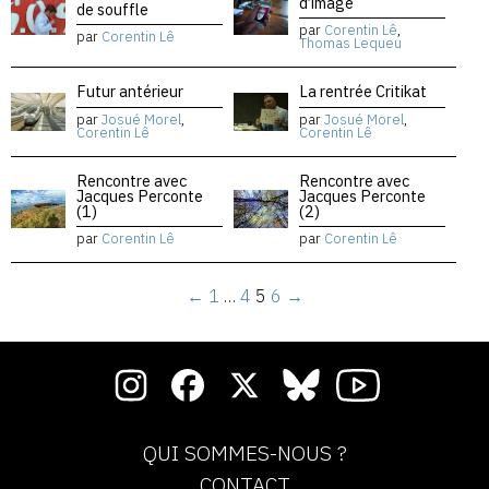
d’image
de souffle
par
Corentin Lê
,
par
Corentin Lê
Thomas Lequeu
Futur antérieur
La rentrée Critikat
par
Josué Morel
,
par
Josué Morel
,
Corentin Lê
Corentin Lê
Rencontre avec
Rencontre avec
Jacques Perconte
Jacques Perconte
(1)
(2)
par
Corentin Lê
par
Corentin Lê
←
1
…
4
5
6
→
QUI SOMMES-NOUS ?
CONTACT