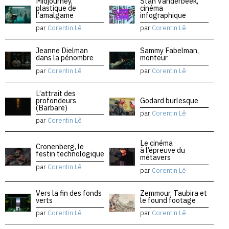
Midjourney,
Stan Vanderbeek,
plastique de
cinéma
l’amalgame
infographique
par
Corentin Lê
par
Corentin Lê
Jeanne Dielman
Sammy Fabelman,
dans la pénombre
monteur
par
Corentin Lê
par
Corentin Lê
L’attrait des
profondeurs
Godard burlesque
(Barbare)
par
Corentin Lê
par
Corentin Lê
Le cinéma
Cronenberg, le
à l’épreuve du
festin technologique
métavers
par
Corentin Lê
par
Corentin Lê
Vers la fin des fonds
Zemmour, Taubira et
verts
le found footage
par
Corentin Lê
par
Corentin Lê