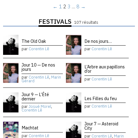
←
1
2
3
…
8
→
FESTIVALS
107 résultats
The Old Oak
De nos jours…
par
Corentin Lê
par
Corentin Lê
Jour 10 — De nos
L’Arbre aux papillons
jours
d’or
par
Corentin Lê
,
Marin
par
Corentin Lê
Gérard
Jour 9 — L’Été
Les Filles du feu
dernier
par
Corentin Lê
par
Josué Morel
,
Corentin Lê
Jour 7 — Asteroid
Machtat
City
par
Corentin Lê
par
Corentin Lê
,
Marin