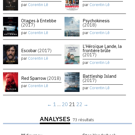
par
Corentin Lê
par
Corentin Lê
Otages à Entebbe
Psychokinesis
(2017)
(2018)
par
Corentin Lê
par
Corentin Lê
L’Héroïque Lande, la
Escobar
(2017)
frontière brûle
(2017)
par
Corentin Lê
par
Corentin Lê
Battleship Island
Red Sparrow
(2018)
(2017)
par
Corentin Lê
par
Corentin Lê
←
1
…
20
21
22
→
ANALYSES
73 résultats