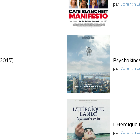
par
Corentin L
(2017)
Psychokine
par
Corentin L
L’Héroïque 
par
Corentin L