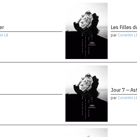
ier
Les Filles d
in Lê
par
Corentin L
Jour 7 — Ast
par
Corentin L