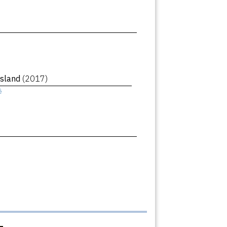
Island
(2017)
ê