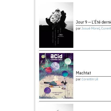
Jour 9 — L’Été dern
par
Josué Morel
,
Corent
Machtat
par
Corentin Lê