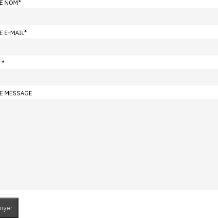
E NOM
*
E E-MAIL
*
T
*
E MESSAGE