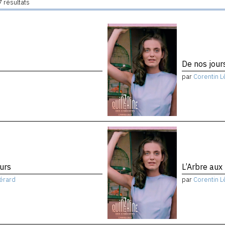
 résultats
De nos jou
par
Corentin L
ours
L’Arbre aux 
érard
par
Corentin L