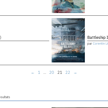
)
Battleship 
par
Corentin L
←
1
…
20
21
22
→
ésultats