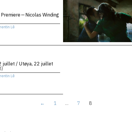
 Premiere — Nicolas Winding
rentin Lê
 juillet / Utøya, 22 juillet
8)
rentin Lê
←
1
…
7
8