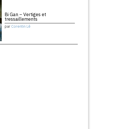
Bi Gan – Vertiges et
tressaillements
par
Corentin Lê