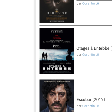
par
Corentin Lê
Otages à Entebbe
par
Corentin Lê
Escobar
(2017)
par
Corentin Lê