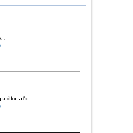
rs…
ê
papillons d’or
ê