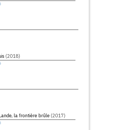
ê
sis
(2018)
ê
Lande, la frontière brûle
(2017)
ê