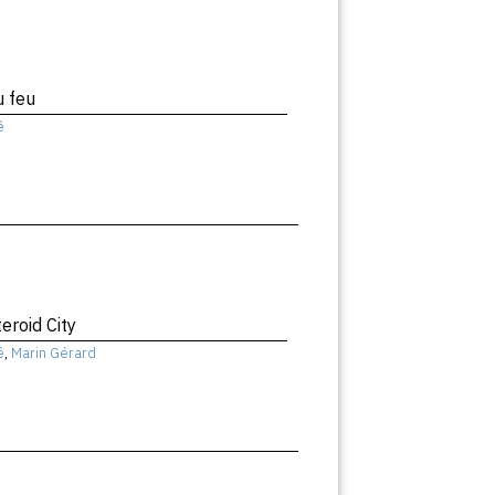
u feu
ê
eroid City
ê
,
Marin Gérard