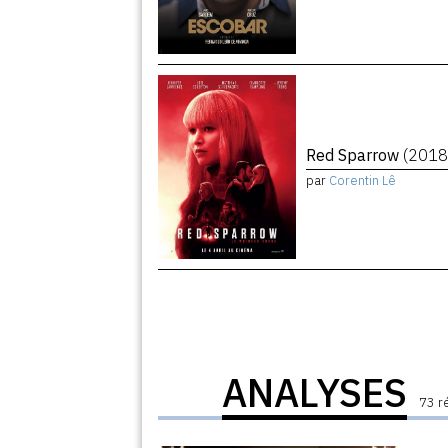
Red Sparrow
(2018
par
Corentin Lê
ANALYSES
73 r