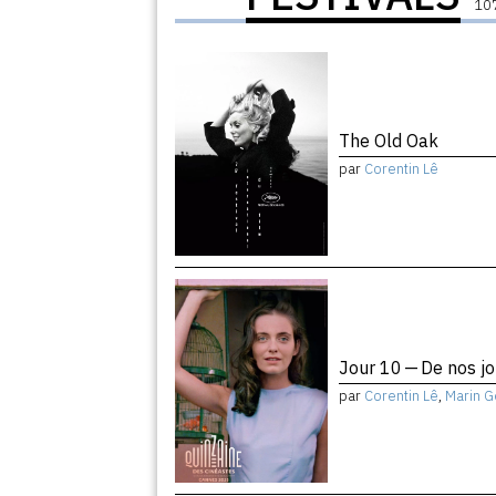
107
The Old Oak
par
Corentin Lê
Jour 10 — De nos j
par
Corentin Lê
,
Marin G