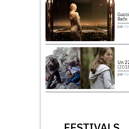
Gucci
Refn
par
Co
Un 22
(201
par
Co
FESTIVALS