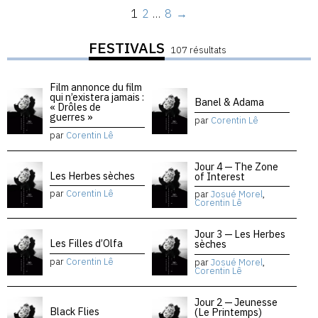
1
2
…
8
→
FESTIVALS
107 résultats
Film annonce du film
qui n’existera jamais :
Banel & Adama
« Drôles de
guerres »
par
Corentin Lê
par
Corentin Lê
Jour 4 — The Zone
Les Herbes sèches
of Interest
par
Corentin Lê
par
Josué Morel
,
Corentin Lê
Jour 3 — Les Herbes
Les Filles d’Olfa
sèches
par
Corentin Lê
par
Josué Morel
,
Corentin Lê
Jour 2 — Jeunesse
Black Flies
(Le Printemps)