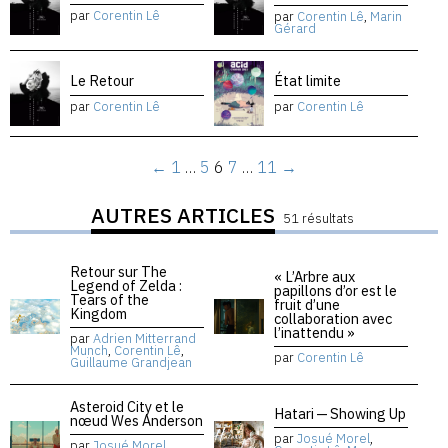
par
Corentin Lê
par
Corentin Lê
,
Marin
Gérard
Le Retour
État limite
par
Corentin Lê
par
Corentin Lê
←
1
…
5
6
7
…
11
→
AUTRES ARTICLES
51 résultats
Retour sur The
« L’Arbre aux
Legend of Zelda :
papillons d’or est le
Tears of the
fruit d’une
Kingdom
collaboration avec
l’inattendu »
par
Adrien Mitterrand
Munch
,
Corentin Lê
,
par
Corentin Lê
Guillaume Grandjean
Asteroid City et le
Hatari — Showing Up
nœud Wes Anderson
par
Josué Morel
,
par
Josué Morel
,