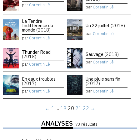
par
Corentin Lê
par
Corentin Lê
La Tendre
Indifférence du
Un 22 juillet
(2018)
monde
(2018)
par
Corentin Lê
par
Corentin Lê
Thunder Road
Sauvage
(2018)
(2018)
par
Corentin Lê
par
Corentin Lê
En eaux troubles
Une pluie sans fin
(2017)
(2017)
par
Corentin Lê
par
Corentin Lê
←
1
…
19
20
21
22
→
ANALYSES
73 résultats