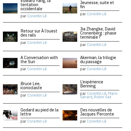
Edward Yang, la
Jeunesse, suite et
tentation
fin
occidentale
par
Corentin Lê
par
Corentin Lê
Jia Zhangke, David
Retour sur À l’ouest
Cronenberg : phase
des rails
terminale ?
par
Corentin Lê
par
Corentin Lê
A Conversation with
Akerman, la trilogie
the Sun
du passage
par
Corentin Lê
par
Corentin Lê
L’expérience
Bruce Lee,
Benning
iconoclaste
par
Corentin Lê
,
Marin
par
Corentin Lê
Gérard
,
Robin Vaz
Godard au pied de la
Des nouvelles de
lettre
Jacques Perconte
par
Corentin Lê
par
Corentin Lê