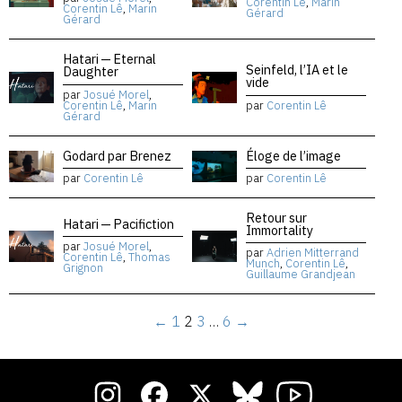
Corentin Lê
,
Marin
Corentin Lê
,
Marin
Gérard
Gérard
Hatari — Eternal
Seinfeld, l’IA et le
Daughter
vide
par
Josué Morel
,
Corentin Lê
,
Marin
par
Corentin Lê
Gérard
Godard par Brenez
Éloge de l’image
par
Corentin Lê
par
Corentin Lê
Retour sur
Hatari — Pacifiction
Immortality
par
Josué Morel
,
par
Adrien Mitterrand
Corentin Lê
,
Thomas
Munch
,
Corentin Lê
,
Grignon
Guillaume Grandjean
←
1
2
3
…
6
→