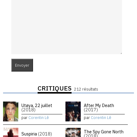
CRITIQUES
212 résultats
Utøya, 22 juillet
After My Death
(2018)
(2017)
par
Corentin Lê
par
Corentin Lê
The Spy Gone North
Suspiria
(2018)
(2018)