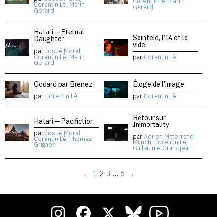
Corentin Lê
,
Marin
Corentin Lê
,
Marin
Gérard
Gérard
Hatari — Eternal
Seinfeld, l’IA et le
Daughter
vide
par
Josué Morel
,
Corentin Lê
,
Marin
par
Corentin Lê
Gérard
Godard par Brenez
Éloge de l’image
par
Corentin Lê
par
Corentin Lê
Retour sur
Hatari — Pacifiction
Immortality
par
Josué Morel
,
par
Adrien Mitterrand
Corentin Lê
,
Thomas
Munch
,
Corentin Lê
,
Grignon
Guillaume Grandjean
←
1
2
3
…
6
→