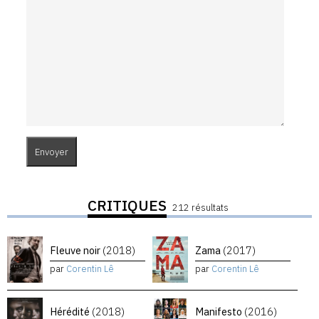
CRITIQUES
212 résultats
Fleuve noir
(2018)
Zama
(2017)
par
Corentin Lê
par
Corentin Lê
Hérédité
(2018)
Manifesto
(2016)