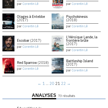
par
Corentin Lê
par
Corentin Lê
Otages à Entebbe
Psychokinesis
(2017)
(2018)
par
Corentin Lê
par
Corentin Lê
L’Héroïque Lande, la
Escobar
(2017)
frontière brûle
(2017)
par
Corentin Lê
par
Corentin Lê
Battleship Island
Red Sparrow
(2018)
(2017)
par
Corentin Lê
par
Corentin Lê
←
1
…
20
21
22
→
ANALYSES
73 résultats