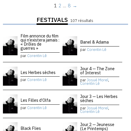
1
2
…
8
→
FESTIVALS
107 résultats
Film annonce du film
qui n’existera jamais :
Banel & Adama
« Drôles de
guerres »
par
Corentin Lê
par
Corentin Lê
Jour 4 — The Zone
Les Herbes sèches
of Interest
par
Corentin Lê
par
Josué Morel
,
Corentin Lê
Jour 3 — Les Herbes
Les Filles d’Olfa
sèches
par
Corentin Lê
par
Josué Morel
,
Corentin Lê
Jour 2 — Jeunesse
Black Flies
(Le Printemps)