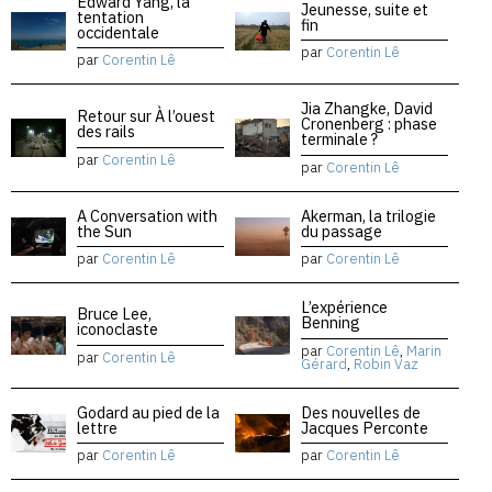
Edward Yang, la
Jeunesse, suite et
tentation
fin
occidentale
par
Corentin Lê
par
Corentin Lê
Jia Zhangke, David
Retour sur À l’ouest
Cronenberg : phase
des rails
terminale ?
par
Corentin Lê
par
Corentin Lê
A Conversation with
Akerman, la trilogie
the Sun
du passage
par
Corentin Lê
par
Corentin Lê
L’expérience
Bruce Lee,
Benning
iconoclaste
par
Corentin Lê
,
Marin
par
Corentin Lê
Gérard
,
Robin Vaz
Godard au pied de la
Des nouvelles de
lettre
Jacques Perconte
par
Corentin Lê
par
Corentin Lê