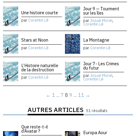
Jour 9 — Tourment
Une histoire courte
sur les îles
par
Corentin Lê
par
Josué Morel
,
Corentin Lê
Stars at Noon
La Montagne
par
Corentin Lê
par
Corentin Lê
Jour 7- Les Crimes
L’Histoire naturelle
du futur
de la destruction
par
Josué Morel
,
par
Corentin Lê
Corentin Lê
←
1
…
7
8
9
…
11
→
AUTRES ARTICLES
51 résultats
Que reste-t-il
d’Avatar ?
Europa Aour