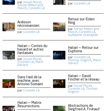
par
Josué Morel
,
par
Corentin Lê
Adrien Mitterrand
Munch
,
Corentin Lê
Retour sur Elden
Ardisson
Ring
nécromancien
par
Adrien Mitterrand
par
Corentin Lê
Munch
,
Corentin Lê
,
Guillaume Grandjean
Hatari — Contes du
Hatari — Retour sur
hasard et autres
Euphoria
fantaisies
par
Corentin Lê
,
par
Josué Morel
,
Thomas Grignon
,
Marin
Corentin Lê
,
Marin
Gérard
Gérard
Hatari — David
Dans l’œil de la
Fincher et le réseau
machine, avec
Antonio Somaini
par
Josué Morel
,
Corentin Lê
,
Thomas
par
Corentin Lê
Grignon
Hatari — Matrix
Abstractions de
Resurrections
Siegfried A. Fruhauf