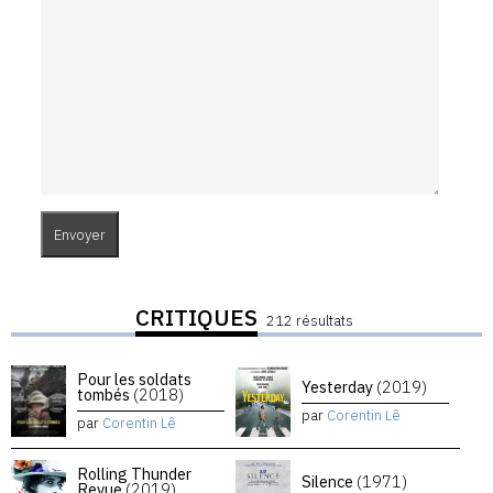
CRITIQUES
212 résultats
Pour les soldats
Yesterday
(2019)
tombés
(2018)
par
Corentin Lê
par
Corentin Lê
Rolling Thunder
Silence
(1971)
Revue
(2019)