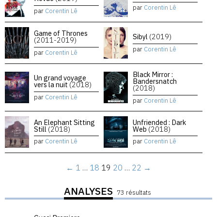
par
Corentin Lê
par
Corentin Lê
Game of Thrones
Sibyl
(2019)
(2011-2019)
par
Corentin Lê
par
Corentin Lê
Black Mirror :
Un grand voyage
Bandersnatch
vers la nuit
(2018)
(2018)
par
Corentin Lê
par
Corentin Lê
An Elephant Sitting
Unfriended : Dark
Still
(2018)
Web
(2018)
par
Corentin Lê
par
Corentin Lê
←
1
…
18
19
20
…
22
→
ANALYSES
73 résultats