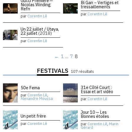
Gucci Premiere —
Bi Gan – Vertiges et
Nicolas Winding
tressaillements
Refn
par
Corentin Lê
par
Corentin Lê
Un 22 juillet / Utøya,
22 juillet
(2018)
par
Corentin Lê
←
1
…
7
8
FESTIVALS
107 résultats
31e Côté Court :
50e Fema
Essai et art vidéo
par
Corentin Lê
,
Alexandre Moussa
par
Corentin Lê
Jour 10 — Les
Un petit frère
Bonnes étoiles
par
Corentin Lê
par
Corentin Lê
,
Marin
Gérard