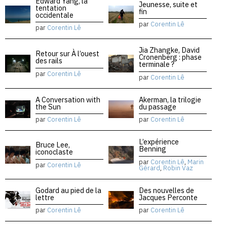
Edward Yang, la
Jeunesse, suite et
tentation
fin
occidentale
par
Corentin Lê
par
Corentin Lê
Jia Zhangke, David
Retour sur À l’ouest
Cronenberg : phase
des rails
terminale ?
par
Corentin Lê
par
Corentin Lê
A Conversation with
Akerman, la trilogie
the Sun
du passage
par
Corentin Lê
par
Corentin Lê
L’expérience
Bruce Lee,
Benning
iconoclaste
par
Corentin Lê
,
Marin
par
Corentin Lê
Gérard
,
Robin Vaz
Godard au pied de la
Des nouvelles de
lettre
Jacques Perconte
par
Corentin Lê
par
Corentin Lê