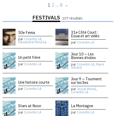
1
2
…
8
→
FESTIVALS
107 résultats
31e Côté Court :
50e Fema
Essai et art vidéo
par
Corentin Lê
,
Alexandre Moussa
par
Corentin Lê
Jour 10 — Les
Un petit frère
Bonnes étoiles
par
Corentin Lê
par
Corentin Lê
,
Marin
Gérard
Jour 9 — Tourment
Une histoire courte
sur les îles
par
Corentin Lê
par
Josué Morel
,
Corentin Lê
Stars at Noon
La Montagne
par
Corentin Lê
par
Corentin Lê