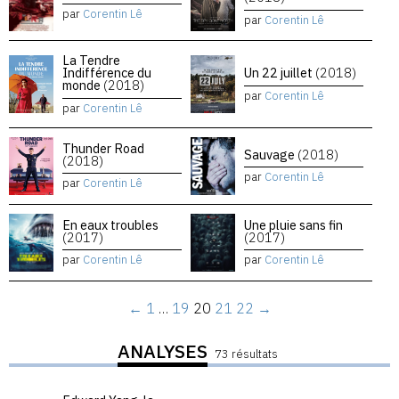
par
Corentin Lê
par
Corentin Lê
La Tendre
Indifférence du
Un 22 juillet
(2018)
monde
(2018)
par
Corentin Lê
par
Corentin Lê
Thunder Road
Sauvage
(2018)
(2018)
par
Corentin Lê
par
Corentin Lê
En eaux troubles
Une pluie sans fin
(2017)
(2017)
par
Corentin Lê
par
Corentin Lê
←
1
…
19
20
21
22
→
ANALYSES
73 résultats