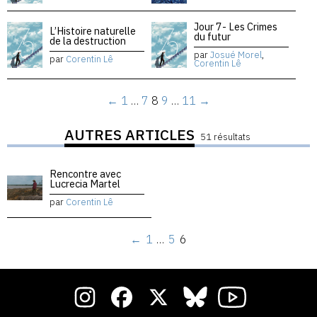
Jour 7- Les Crimes
L’Histoire naturelle
du futur
de la destruction
par
Josué Morel
,
par
Corentin Lê
Corentin Lê
←
1
…
7
8
9
…
11
→
AUTRES ARTICLES
51 résultats
Rencontre avec
Lucrecia Martel
par
Corentin Lê
←
1
…
5
6