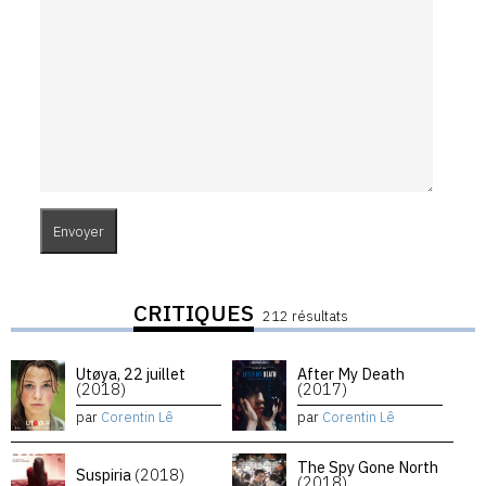
CRITIQUES
212 résultats
Utøya, 22 juillet
After My Death
(2018)
(2017)
par
Corentin Lê
par
Corentin Lê
The Spy Gone North
Suspiria
(2018)
(2018)