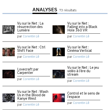
ANALYSES
73 résultats
Vu sur le Net : La
Vu sur le Net :
résurrection des
Falling into a Black
Lumière
Hole 360 VR
par
Corentin Lê
par
Corentin Lê
Vu sur le Net : Ctrl
Vu sur le Net :
Shift Face
Cinéma Vertical
par
Corentin Lê
par
Corentin Lê
Vu sur le Net : Le jeu
Lovecraft par
vidéo à l’ère du
Carpenter
stream
par
Corentin Lê
par
Corentin Lê
Vu sur le Net : Wash
Control et le sens de
Us in the Blood de
l’espace
Kanye West
par
Corentin Lê
par
Corentin Lê