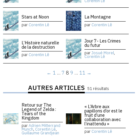
Corentin Lê
Stars at Noon
La Montagne
par
Corentin Lê
par
Corentin Lê
Jour 7- Les Crimes
L’Histoire naturelle
du futur
de la destruction
par
Josué Morel
,
par
Corentin Lê
Corentin Lê
←
1
…
7
8
9
…
11
→
AUTRES ARTICLES
51 résultats
Retour sur The
« L’Arbre aux
Legend of Zelda :
papillons d’or est le
Tears of the
fruit d’une
Kingdom
collaboration avec
l’inattendu »
par
Adrien Mitterrand
Munch
,
Corentin Lê
,
par
Corentin Lê
Guillaume Grandjean