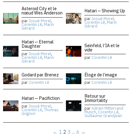
Asteroid City et le
Hatari — Showing Up
nœud Wes Anderson
par
Josué Morel
,
par
Josué Morel
,
Corentin Lê
,
Marin
Corentin Lê
,
Marin
Gérard
Gérard
Hatari — Eternal
Seinfeld, l’IA et le
Daughter
vide
par
Josué Morel
,
Corentin Lê
,
Marin
par
Corentin Lê
Gérard
Godard par Brenez
Éloge de l’image
par
Corentin Lê
par
Corentin Lê
Retour sur
Hatari — Pacifiction
Immortality
par
Josué Morel
,
par
Adrien Mitterrand
Corentin Lê
,
Thomas
Munch
,
Corentin Lê
,
Grignon
Guillaume Grandjean
←
1
2
3
…
6
→