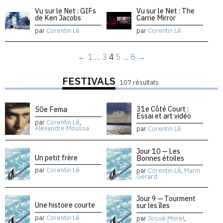
Vu sur le Net : GIFs
Vu sur le Net : The
de Ken Jacobs
Carrie Mirror
par
Corentin Lê
par
Corentin Lê
←
1
…
3
4
5
…
8
→
FESTIVALS
107 résultats
31e Côté Court :
50e Fema
Essai et art vidéo
par
Corentin Lê
,
Alexandre Moussa
par
Corentin Lê
Jour 10 — Les
Un petit frère
Bonnes étoiles
par
Corentin Lê
par
Corentin Lê
,
Marin
Gérard
Jour 9 — Tourment
Une histoire courte
sur les îles
par
Corentin Lê
par
Josué Morel
,