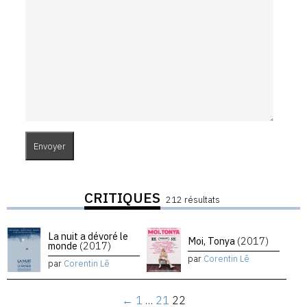
CRITIQUES
212 résultats
La nuit a dévoré le
Moi, Tonya
(2017)
monde
(2017)
par
Corentin Lê
par
Corentin Lê
←
1
…
21
22