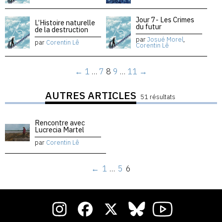
Jour 7- Les Crimes
L’Histoire naturelle
du futur
de la destruction
par
Josué Morel
,
par
Corentin Lê
Corentin Lê
←
1
…
7
8
9
…
11
→
AUTRES ARTICLES
51 résultats
Rencontre avec
Lucrecia Martel
par
Corentin Lê
←
1
…
5
6