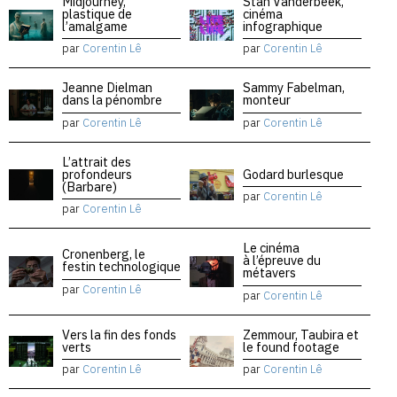
Midjourney,
Stan Vanderbeek,
plastique de
cinéma
l’amalgame
infographique
par
Corentin Lê
par
Corentin Lê
Jeanne Dielman
Sammy Fabelman,
dans la pénombre
monteur
par
Corentin Lê
par
Corentin Lê
L’attrait des
profondeurs
Godard burlesque
(Barbare)
par
Corentin Lê
par
Corentin Lê
Le cinéma
Cronenberg, le
à l’épreuve du
festin technologique
métavers
par
Corentin Lê
par
Corentin Lê
Vers la fin des fonds
Zemmour, Taubira et
verts
le found footage
par
Corentin Lê
par
Corentin Lê