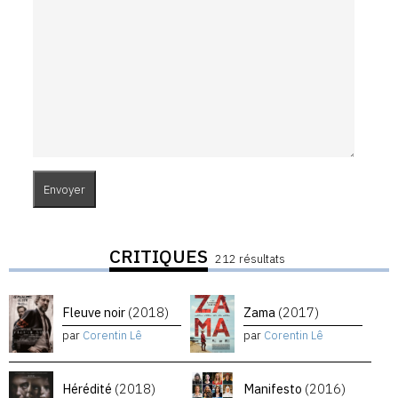
CRITIQUES
212 résultats
Fleuve noir
(2018)
Zama
(2017)
par
Corentin Lê
par
Corentin Lê
Hérédité
(2018)
Manifesto
(2016)