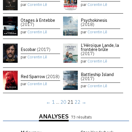
par
Corentin Lê
par
Corentin Lê
Otages à Entebbe
Psychokinesis
(2017)
(2018)
par
Corentin Lê
par
Corentin Lê
L’Héroïque Lande, la
Escobar
(2017)
frontière brûle
(2017)
par
Corentin Lê
par
Corentin Lê
Battleship Island
Red Sparrow
(2018)
(2017)
par
Corentin Lê
par
Corentin Lê
←
1
…
20
21
22
→
ANALYSES
73 résultats