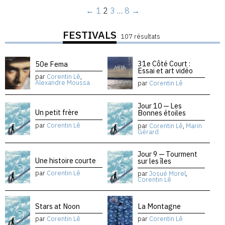
←
1
2
3
…
8
→
FESTIVALS
107 résultats
31e Côté Court :
50e Fema
Essai et art vidéo
par
Corentin Lê
,
Alexandre Moussa
par
Corentin Lê
Jour 10 — Les
Un petit frère
Bonnes étoiles
par
Corentin Lê
par
Corentin Lê
,
Marin
Gérard
Jour 9 — Tourment
Une histoire courte
sur les îles
par
Corentin Lê
par
Josué Morel
,
Corentin Lê
Stars at Noon
La Montagne
par
Corentin Lê
par
Corentin Lê