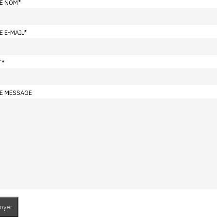
E NOM
*
E E-MAIL
*
T
*
E MESSAGE