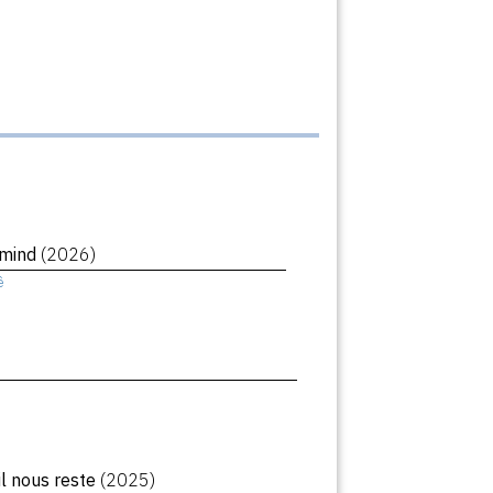
rmind
(2026)
ê
il nous reste
(2025)