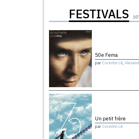
FESTIVALS
107
50e Fema
par
Corentin Lê
,
Alexan
Un petit frère
par
Corentin Lê