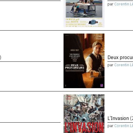
par
Corentin L
)
Deux procu
par
Corentin L
L’Invasion
(
par
Corentin L