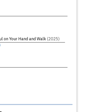
oul on Your Hand and Walk
(2025)
ê