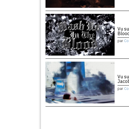
Vu su
Bloo
par
Co
Vu su
Jaco
par
Co