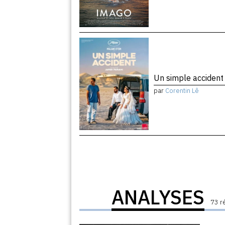
Un simple acciden
par
Corentin Lê
ANALYSES
73 r