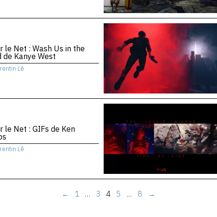
r le Net : Wash Us in the
d de Kanye West
rentin Lê
r le Net : GIFs de Ken
bs
rentin Lê
←
1
…
3
4
5
…
8
→