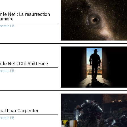
r le Net : La résurrection
Lumière
rentin Lê
r le Net : Ctrl Shift Face
rentin Lê
raft par Carpenter
rentin Lê