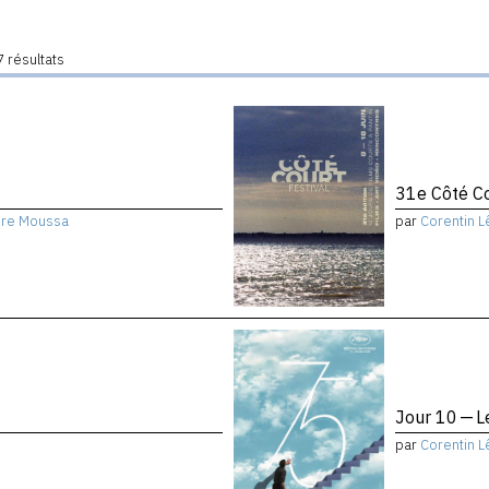
 résultats
31e Côté Cou
dre Moussa
par
Corentin L
Jour 10 — L
par
Corentin L