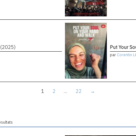
t
(2025)
Put Your S
par
Corentin L
1
2
…
22
→
ésultats