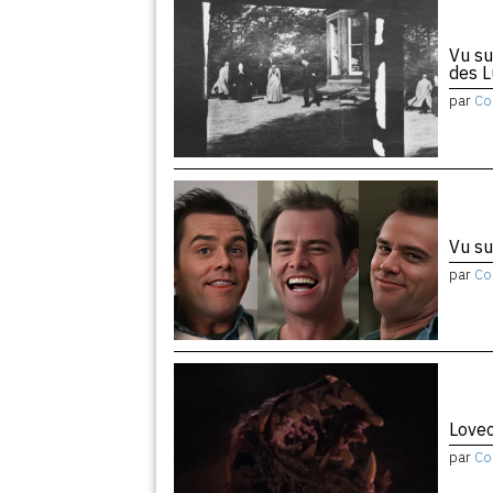
Vu su
des 
par
Co
Vu su
par
Co
Lovec
par
Co