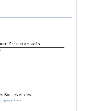
rt : Essai et art vidéo
ê
es Bonnes étoiles
ê
,
Marin Gérard