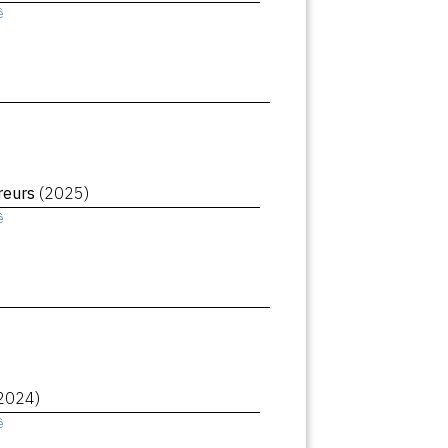
ê
reurs
(2025)
ê
2024)
ê