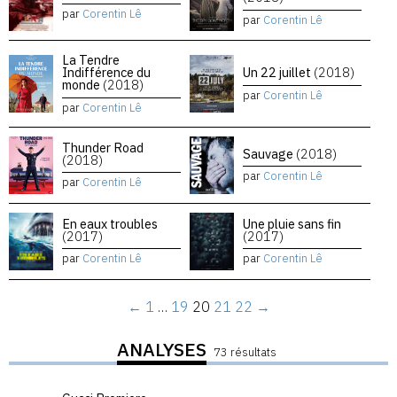
par
Corentin Lê
par
Corentin Lê
La Tendre
Indifférence du
Un 22 juillet
(2018)
monde
(2018)
par
Corentin Lê
par
Corentin Lê
Thunder Road
Sauvage
(2018)
(2018)
par
Corentin Lê
par
Corentin Lê
En eaux troubles
Une pluie sans fin
(2017)
(2017)
par
Corentin Lê
par
Corentin Lê
←
1
…
19
20
21
22
→
ANALYSES
73 résultats