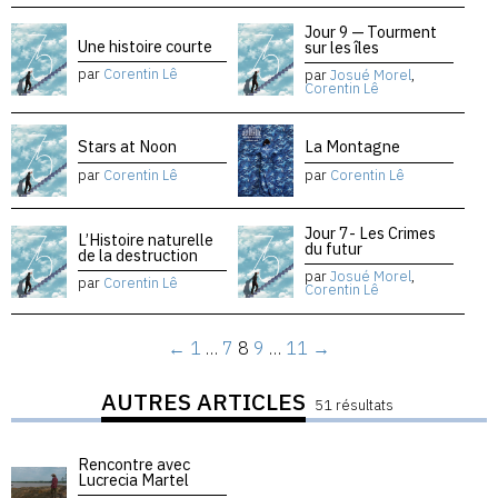
Jour 9 — Tourment
Une histoire courte
sur les îles
par
Corentin Lê
par
Josué Morel
,
Corentin Lê
Stars at Noon
La Montagne
par
Corentin Lê
par
Corentin Lê
Jour 7- Les Crimes
L’Histoire naturelle
du futur
de la destruction
par
Josué Morel
,
par
Corentin Lê
Corentin Lê
←
1
…
7
8
9
…
11
→
AUTRES ARTICLES
51 résultats
Rencontre avec
Lucrecia Martel