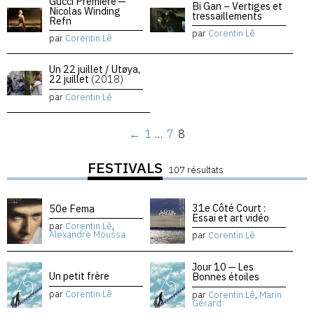
Gucci Premiere —
Bi Gan – Vertiges et
Nicolas Winding
tressaillements
Refn
par
Corentin Lê
par
Corentin Lê
Un 22 juillet / Utøya,
22 juillet
(2018)
par
Corentin Lê
←
1
…
7
8
FESTIVALS
107 résultats
31e Côté Court :
50e Fema
Essai et art vidéo
par
Corentin Lê
,
Alexandre Moussa
par
Corentin Lê
Jour 10 — Les
Un petit frère
Bonnes étoiles
par
Corentin Lê
par
Corentin Lê
,
Marin
Gérard