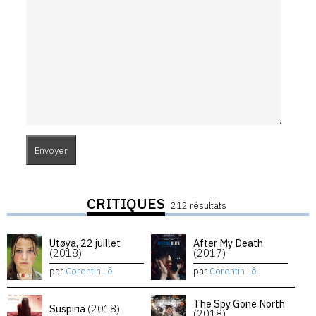
CRITIQUES
212 résultats
Utøya, 22 juillet
After My Death
(2018)
(2017)
par
Corentin Lê
par
Corentin Lê
The Spy Gone North
Suspiria
(2018)
(2018)