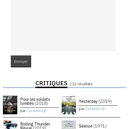
CRITIQUES
212 résultats
Pour les soldats
Yesterday
(2019)
tombés
(2018)
par
Corentin Lê
par
Corentin Lê
Rolling Thunder
Silence
(1971)
Revue
(2019)