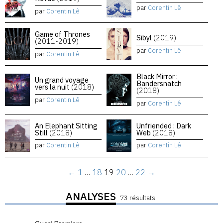
par
Corentin Lê
par
Corentin Lê
Game of Thrones
Sibyl
(2019)
(2011-2019)
par
Corentin Lê
par
Corentin Lê
Black Mirror :
Un grand voyage
Bandersnatch
vers la nuit
(2018)
(2018)
par
Corentin Lê
par
Corentin Lê
An Elephant Sitting
Unfriended : Dark
Still
(2018)
Web
(2018)
par
Corentin Lê
par
Corentin Lê
←
1
…
18
19
20
…
22
→
ANALYSES
73 résultats