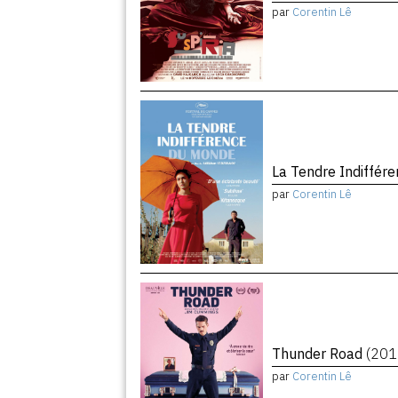
par
Corentin Lê
La Tendre Indiffé
par
Corentin Lê
Thunder Road
(201
par
Corentin Lê