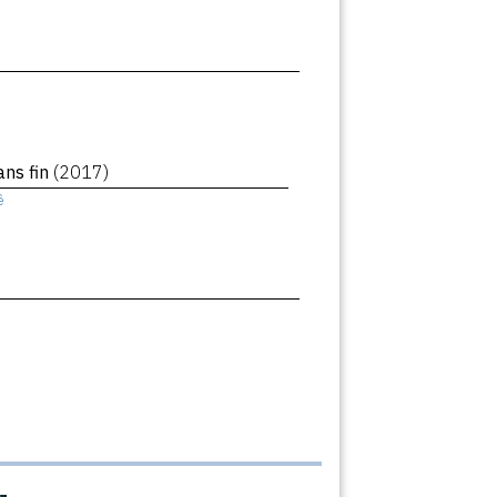
ans fin
(2017)
ê