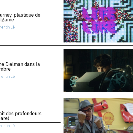
urney, plastique de
algame
rentin Lê
ne Dielman dans la
mbre
rentin Lê
rait des profondeurs
are)
rentin Lê