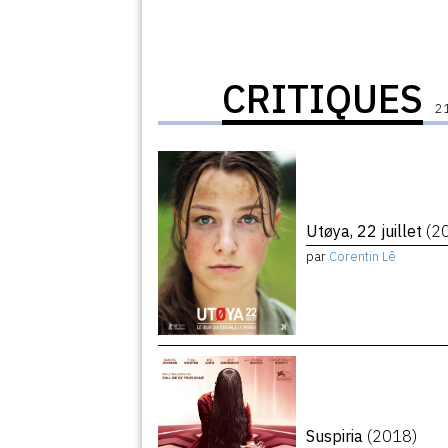
CRITIQUES
21
Utøya, 22 juillet
(2
par
Corentin Lê
Suspiria
(2018)