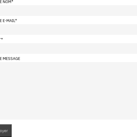
E NOM
*
E E-MAIL
*
T
*
E MESSAGE