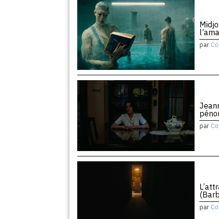
Midjo
l’am
par
Co
Jean
péno
par
Co
L’att
(Barb
par
Co