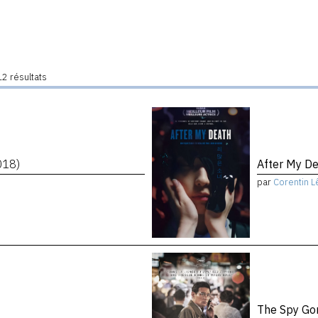
2 résultats
018)
After My D
par
Corentin L
The Spy Go