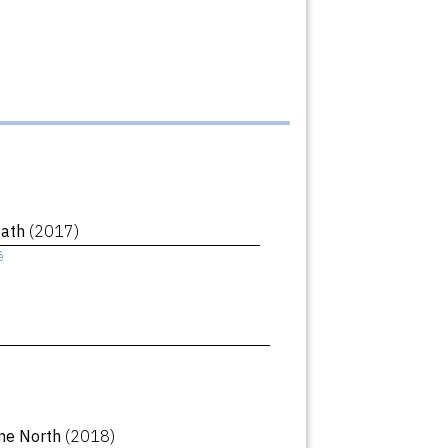
eath
(2017)
ê
ne North
(2018)