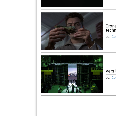
Crone
tech
par
Co
Vers 
par
Co