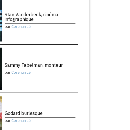
Stan Vanderbeek, cinéma
infographique
par
Corentin Lê
Sammy Fabelman, monteur
par
Corentin Lê
Godard burlesque
par
Corentin Lê