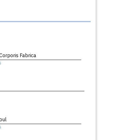
orporis Fabrica
ê
oul
ê