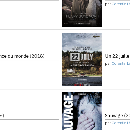
par
Corentin L
rence du monde
(2018)
Un 22 juill
par
Corentin L
8)
Sauvage
(2
par
Corentin L