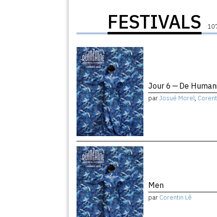
FESTIVALS
107
Jour 6 — De Humani
par
Josué Morel
,
Corent
Men
par
Corentin Lê