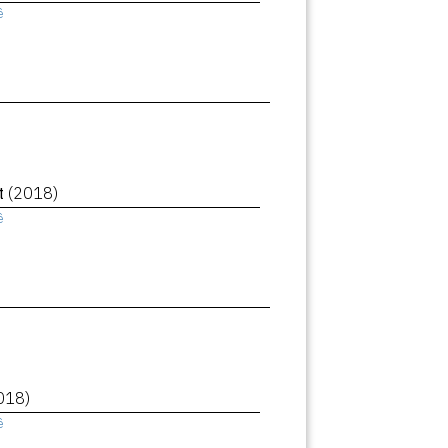
ê
et
(2018)
ê
018)
ê