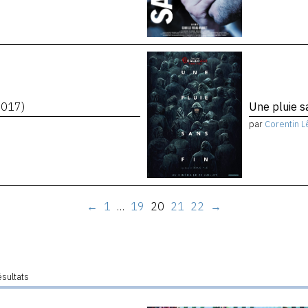
2017)
Une pluie s
par
Corentin L
←
1
…
19
20
21
22
→
ésultats