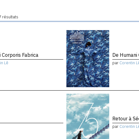
 résultats
 Corporis Fabrica
De Humani C
in Lê
par
Corentin L
Retour à Sé
par
Corentin L