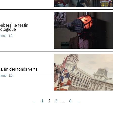
nberg, le festin
nologique
rentin Lê
la fin des fonds verts
rentin Lê
←
1
2
3
…
8
→