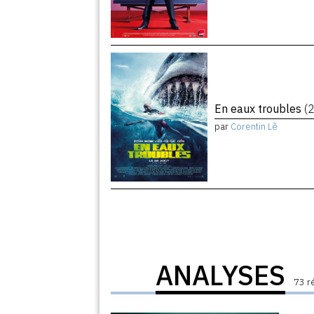
En eaux troubles
(
par
Corentin Lê
ANALYSES
73 r