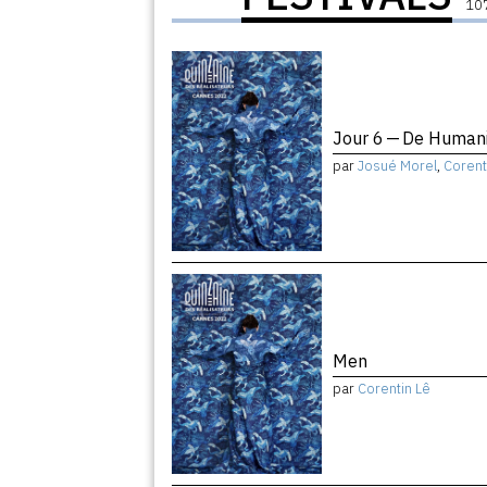
107
Jour 6 — De Humani
par
Josué Morel
,
Corent
Men
par
Corentin Lê