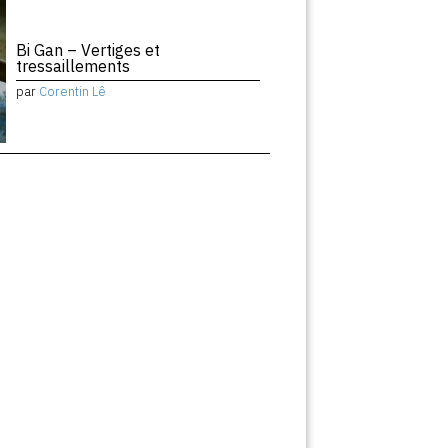
Bi Gan – Vertiges et
tressaillements
par
Corentin Lê