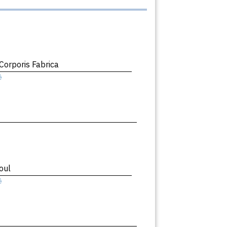
orporis Fabrica
ê
oul
ê