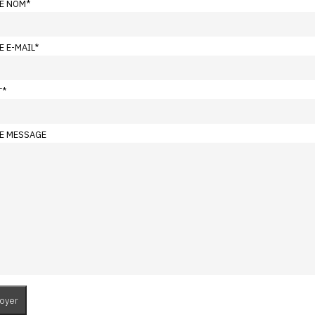
E NOM
*
E E-MAIL
*
T
*
E MESSAGE