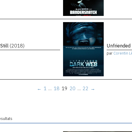
Still
(2018)
Unfriended
par
Corentin L
←
1
…
18
19
20
…
22
→
ésultats