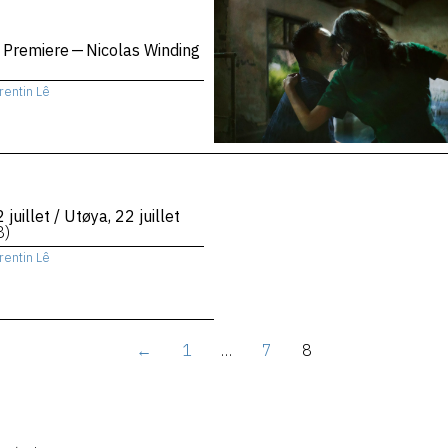
 Premiere — Nicolas Winding
rentin Lê
 juillet / Utøya, 22 juillet
8)
rentin Lê
←
1
…
7
8