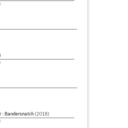
ê
)
ê
r : Bandersnatch
(2018)
ê