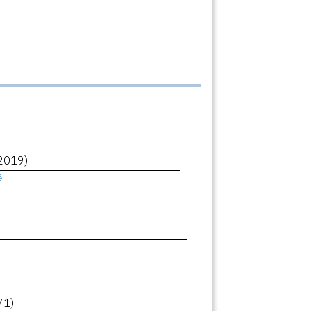
2019)
ê
71)