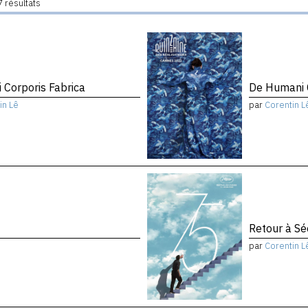
 résultats
 Corporis Fabrica
De Humani C
in Lê
par
Corentin L
Retour à Sé
par
Corentin L