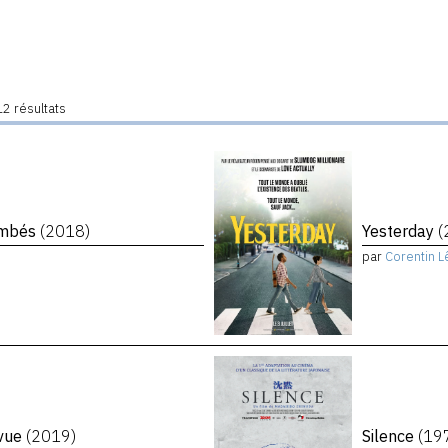
2 résultats
tombés
(2018)
Yesterday
(
par
Corentin L
evue
(2019)
Silence
(19