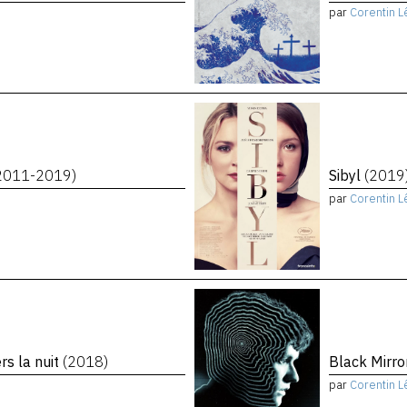
par
Corentin L
2011-2019)
Sibyl
(2019
par
Corentin L
rs la nuit
(2018)
Black Mirro
par
Corentin L