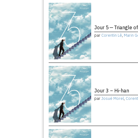
Jour 5 — Triangle o
par
Corentin Lê
,
Marin G
Jour 3 – Hi-han
par
Josué Morel
,
Corent