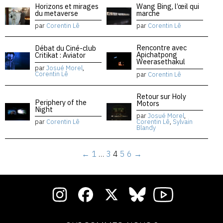
Horizons et mirages
Wang Bing, l’œil qui
du metaverse
marche
par
Corentin Lê
par
Corentin Lê
Rencontre avec
Débat du Ciné-club
Apichatpong
Critikat : Aviator
Weerasethakul
par
Josué Morel
,
Corentin Lê
par
Corentin Lê
Retour sur Holy
Periphery of the
Motors
Night
par
Josué Morel
,
par
Corentin Lê
Corentin Lê
,
Sylvain
Blandy
←
1
…
3
4
5
6
→