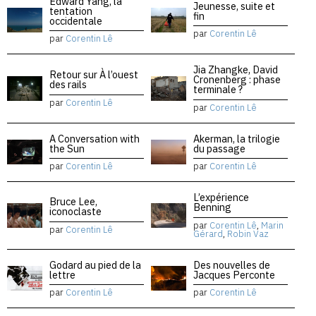
Edward Yang, la
Jeunesse, suite et
tentation
fin
occidentale
par
Corentin Lê
par
Corentin Lê
Jia Zhangke, David
Retour sur À l’ouest
Cronenberg : phase
des rails
terminale ?
par
Corentin Lê
par
Corentin Lê
A Conversation with
Akerman, la trilogie
the Sun
du passage
par
Corentin Lê
par
Corentin Lê
L’expérience
Bruce Lee,
Benning
iconoclaste
par
Corentin Lê
,
Marin
par
Corentin Lê
Gérard
,
Robin Vaz
Godard au pied de la
Des nouvelles de
lettre
Jacques Perconte
par
Corentin Lê
par
Corentin Lê