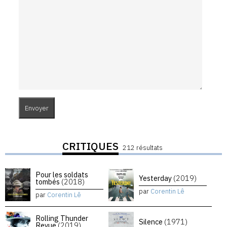
CRITIQUES
212 résultats
Pour les soldats
Yesterday
(2019)
tombés
(2018)
par
Corentin Lê
par
Corentin Lê
Rolling Thunder
Silence
(1971)
Revue
(2019)