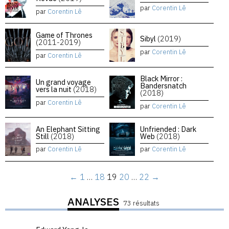
par
Corentin Lê
par
Corentin Lê
Game of Thrones
Sibyl
(2019)
(2011-2019)
par
Corentin Lê
par
Corentin Lê
Black Mirror :
Un grand voyage
Bandersnatch
vers la nuit
(2018)
(2018)
par
Corentin Lê
par
Corentin Lê
An Elephant Sitting
Unfriended : Dark
Still
(2018)
Web
(2018)
par
Corentin Lê
par
Corentin Lê
←
1
…
18
19
20
…
22
→
ANALYSES
73 résultats