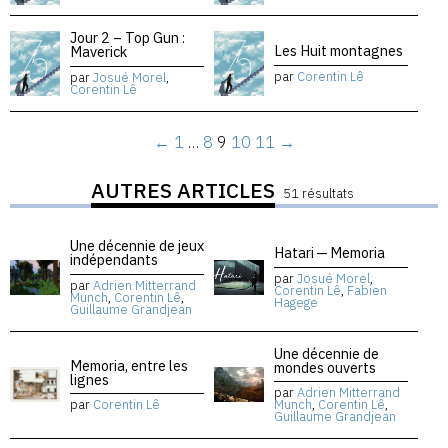
Jour 2 – Top Gun :
Les Huit montagnes
Maverick
par
Corentin Lê
par
Josué Morel
,
Corentin Lê
←
1
…
8
9
10
11
→
AUTRES ARTICLES
51 résultats
Une décennie de jeux
Hatari — Memoria
indépendants
par
Josué Morel
,
par
Adrien Mitterrand
Corentin Lê
,
Fabien
Munch
,
Corentin Lê
,
Hagege
Guillaume Grandjean
Une décennie de
Memoria, entre les
mondes ouverts
lignes
par
Adrien Mitterrand
par
Corentin Lê
Munch
,
Corentin Lê
,
Guillaume Grandjean