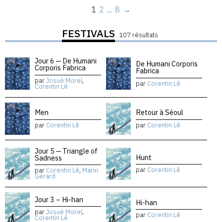
1
2
…
8
→
FESTIVALS
107 résultats
Jour 6 — De Humani
De Humani Corporis
Corporis Fabrica
Fabrica
par
Josué Morel
,
par
Corentin Lê
Corentin Lê
Men
Retour à Séoul
par
Corentin Lê
par
Corentin Lê
Jour 5 — Triangle of
Hunt
Sadness
par
Corentin Lê
par
Corentin Lê
,
Marin
Gérard
Jour 3 – Hi-han
Hi-han
par
Josué Morel
,
par
Corentin Lê
Corentin Lê