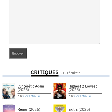
CRITIQUES
212 résultats
L’Intérêt d’Adam
Highest 2 Lowest
(2025)
(2025)
par
Corentin Lê
par
Corentin Lê
Renoir
(2025)
Exit 8
(2025)