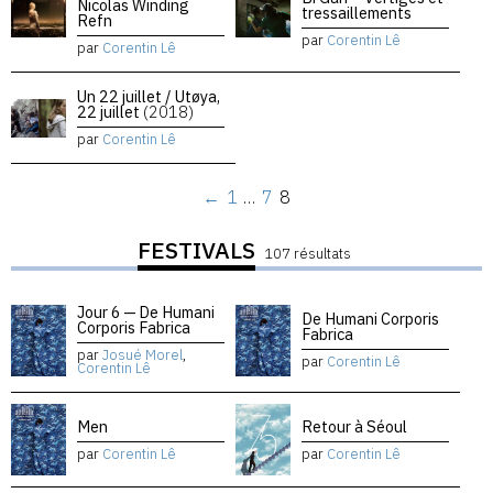
Nicolas Winding
tressaillements
Refn
par
Corentin Lê
par
Corentin Lê
Un 22 juillet / Utøya,
22 juillet
(2018)
par
Corentin Lê
←
1
…
7
8
FESTIVALS
107 résultats
Jour 6 — De Humani
De Humani Corporis
Corporis Fabrica
Fabrica
par
Josué Morel
,
par
Corentin Lê
Corentin Lê
Men
Retour à Séoul
par
Corentin Lê
par
Corentin Lê