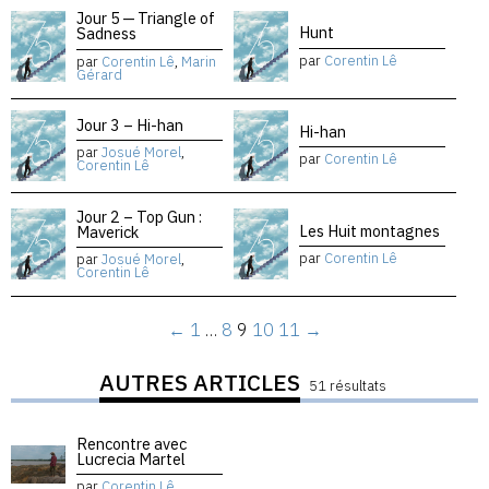
Jour 5 — Triangle of
Hunt
Sadness
par
Corentin Lê
par
Corentin Lê
,
Marin
Gérard
Jour 3 – Hi-han
Hi-han
par
Josué Morel
,
par
Corentin Lê
Corentin Lê
Jour 2 – Top Gun :
Les Huit montagnes
Maverick
par
Corentin Lê
par
Josué Morel
,
Corentin Lê
←
1
…
8
9
10
11
→
AUTRES ARTICLES
51 résultats
Rencontre avec
Lucrecia Martel
par
Corentin Lê