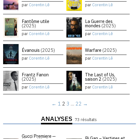
par
Corentin Lê
par
Corentin Lê
Fantôme utile
La Guerre des
(2025)
mondes
(2025)
par
Corentin Lê
par
Corentin Lê
Évanouis
(2025)
Warfare
(2025)
par
Corentin Lê
par
Corentin Lê
Frantz Fanon
The Last of Us,
(2025)
saison 2
(2025)
par
Corentin Lê
par
Corentin Lê
←
1
2
3
…
22
→
ANALYSES
73 résultats
Gucci Premiere —
Bi Gan – Vertiges et