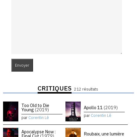
CRITIQUES
212 résultats
Too Old to Die
Apollo 11
(2019)
Young
(2019)
par
Corentin Lê
par
Corentin Lê
Apocalypse Now :
Roubaix, une lumière
Final Cut
(1979)