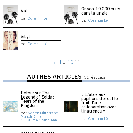
Onoda, 10 000 nuits
Val
dans la jungle
par
Corentin Lê
par
Corentin Lê
Sibyl
par
Corentin Lê
←
1
…
10
11
AUTRES ARTICLES
51 résultats
Retour sur The
« L’Arbre aux
Legend of Zelda :
papillons d’or est le
Tears of the
fruit d’une
Kingdom
collaboration avec
l’inattendu »
par
Adrien Mitterrand
Munch
,
Corentin Lê
,
par
Corentin Lê
Guillaume Grandjean