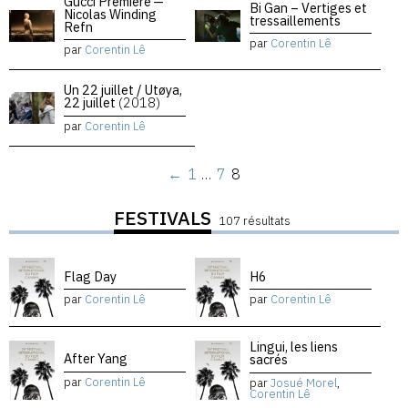
Gucci Premiere —
Bi Gan – Vertiges et
Nicolas Winding
tressaillements
Refn
par
Corentin Lê
par
Corentin Lê
Un 22 juillet / Utøya,
22 juillet
(2018)
par
Corentin Lê
←
1
…
7
8
FESTIVALS
107 résultats
Flag Day
H6
par
Corentin Lê
par
Corentin Lê
Lingui, les liens
After Yang
sacrés
par
Corentin Lê
par
Josué Morel
,
Corentin Lê