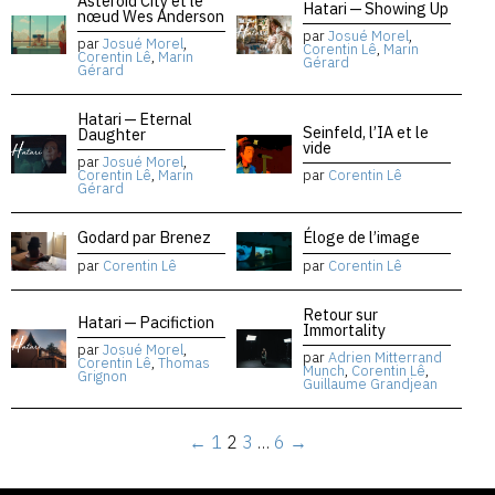
Asteroid City et le
Hatari — Showing Up
nœud Wes Anderson
par
Josué Morel
,
par
Josué Morel
,
Corentin Lê
,
Marin
Corentin Lê
,
Marin
Gérard
Gérard
Hatari — Eternal
Seinfeld, l’IA et le
Daughter
vide
par
Josué Morel
,
Corentin Lê
,
Marin
par
Corentin Lê
Gérard
Godard par Brenez
Éloge de l’image
par
Corentin Lê
par
Corentin Lê
Retour sur
Hatari — Pacifiction
Immortality
par
Josué Morel
,
par
Adrien Mitterrand
Corentin Lê
,
Thomas
Munch
,
Corentin Lê
,
Grignon
Guillaume Grandjean
←
1
2
3
…
6
→