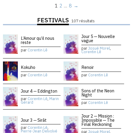
1
2
…
8
→
FESTIVALS
107 résultats
Jour 5 — Nouvelle
L’Amour qu’il nous
vague
reste
par
Josué Morel
,
par
Corentin Lê
Corentin Lê
Kokuho
Renoir
par
Corentin Lê
par
Corentin Lê
Sons of the Neon
Jour 4 — Eddington
Night
par
Corentin Lê
,
Marin
Gérard
par
Corentin Lê
Jour 2 — Mission :
Jour 3 — Sirāt
Impossible — The
Final Reckoning
par
Corentin Lê
,
Pierre-Jean Delvolvé
par
Josué Morel
,