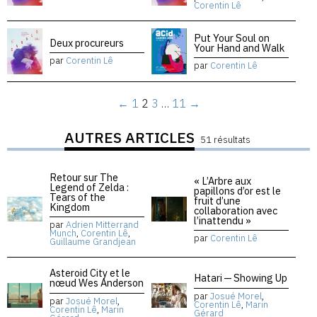
Corentin Lê
Put Your Soul on
Deux procureurs
Your Hand and Walk
par
Corentin Lê
par
Corentin Lê
←
1
2
3
…
11
→
AUTRES ARTICLES
51 résultats
Retour sur The
« L’Arbre aux
Legend of Zelda :
papillons d’or est le
Tears of the
fruit d’une
Kingdom
collaboration avec
l’inattendu »
par
Adrien Mitterrand
Munch
,
Corentin Lê
,
par
Corentin Lê
Guillaume Grandjean
Asteroid City et le
Hatari — Showing Up
nœud Wes Anderson
par
Josué Morel
,
par
Josué Morel
,
Corentin Lê
,
Marin
Corentin Lê
,
Marin
Gérard