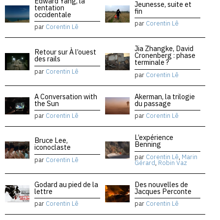
Edward Yang, la
Jeunesse, suite et
tentation
fin
occidentale
par
Corentin Lê
par
Corentin Lê
Jia Zhangke, David
Retour sur À l’ouest
Cronenberg : phase
des rails
terminale ?
par
Corentin Lê
par
Corentin Lê
A Conversation with
Akerman, la trilogie
the Sun
du passage
par
Corentin Lê
par
Corentin Lê
L’expérience
Bruce Lee,
Benning
iconoclaste
par
Corentin Lê
,
Marin
par
Corentin Lê
Gérard
,
Robin Vaz
Godard au pied de la
Des nouvelles de
lettre
Jacques Perconte
par
Corentin Lê
par
Corentin Lê