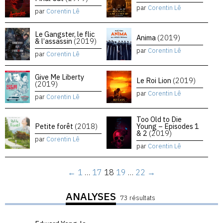
par
Corentin Lê
par
Corentin Lê
Le Gangster, le flic
Anima
(2019)
& l’assassin
(2019)
par
Corentin Lê
par
Corentin Lê
Give Me Liberty
Le Roi Lion
(2019)
(2019)
par
Corentin Lê
par
Corentin Lê
Too Old to Die
Petite forêt
(2018)
Young – Episodes 1
& 2
(2019)
par
Corentin Lê
par
Corentin Lê
←
1
…
17
18
19
…
22
→
ANALYSES
73 résultats