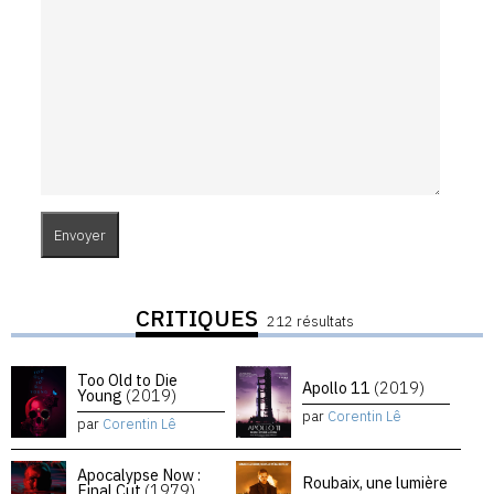
CRITIQUES
212 résultats
Too Old to Die
Apollo 11
(2019)
Young
(2019)
par
Corentin Lê
par
Corentin Lê
Apocalypse Now :
Roubaix, une lumière
Final Cut
(1979)