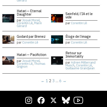
Gérard
Hatari — Eternal
Seinfeld, l’IA et le
Daughter
vide
par
Josué Morel
,
Corentin Lê
,
Marin
par
Corentin Lê
Gérard
Godard par Brenez
Éloge de l’image
par
Corentin Lê
par
Corentin Lê
Retour sur
Hatari — Pacifiction
Immortality
par
Josué Morel
,
par
Adrien Mitterrand
Corentin Lê
,
Thomas
Munch
,
Corentin Lê
,
Grignon
Guillaume Grandjean
←
1
2
3
…
6
→