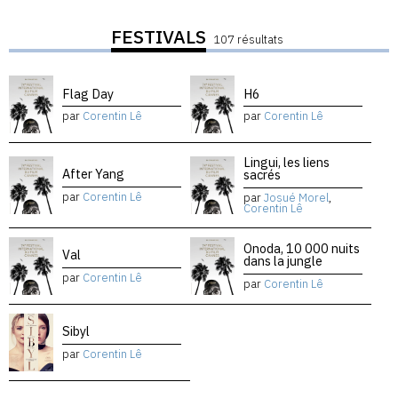
FESTIVALS
107 résultats
Flag Day
H6
par
Corentin Lê
par
Corentin Lê
Lingui, les liens
After Yang
sacrés
par
Corentin Lê
par
Josué Morel
,
Corentin Lê
Onoda, 10 000 nuits
Val
dans la jungle
par
Corentin Lê
par
Corentin Lê
Sibyl
par
Corentin Lê