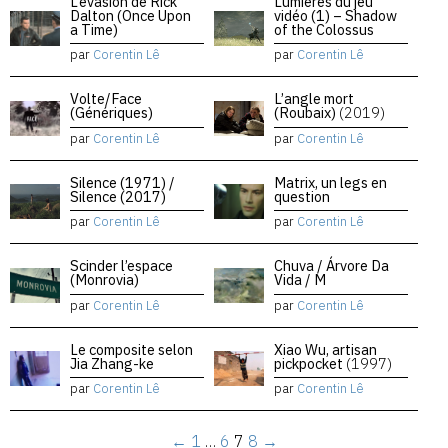
L’évasion de Rick
Lumières du jeu
Dalton (Once Upon
vidéo (1) – Shadow
a Time)
of the Colossus
par
Corentin Lê
par
Corentin Lê
Volte/Face
L’angle mort
(Génériques)
(Roubaix)
(2019)
par
Corentin Lê
par
Corentin Lê
Silence (1971) /
Matrix, un legs en
Silence (2017)
question
par
Corentin Lê
par
Corentin Lê
Scinder l’espace
Chuva / Árvore Da
(Monrovia)
Vida / M
par
Corentin Lê
par
Corentin Lê
Le composite selon
Xiao Wu, artisan
Jia Zhang-ke
pickpocket
(1997)
par
Corentin Lê
par
Corentin Lê
←
1
…
6
7
8
→