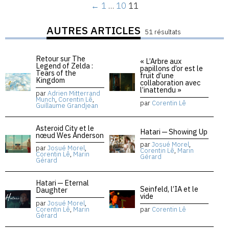
←
1
…
10
11
AUTRES ARTICLES
51 résultats
Retour sur The
« L’Arbre aux
Legend of Zelda :
papillons d’or est le
Tears of the
fruit d’une
Kingdom
collaboration avec
l’inattendu »
par
Adrien Mitterrand
Munch
,
Corentin Lê
,
par
Corentin Lê
Guillaume Grandjean
Asteroid City et le
Hatari — Showing Up
nœud Wes Anderson
par
Josué Morel
,
par
Josué Morel
,
Corentin Lê
,
Marin
Corentin Lê
,
Marin
Gérard
Gérard
Hatari — Eternal
Seinfeld, l’IA et le
Daughter
vide
par
Josué Morel
,
Corentin Lê
,
Marin
par
Corentin Lê
Gérard