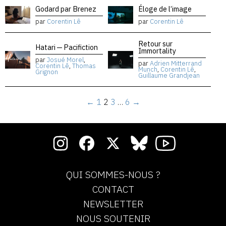
Godard par Brenez
Éloge de l’image
par
Corentin Lê
par
Corentin Lê
Retour sur
Hatari — Pacifiction
Immortality
par
Josué Morel
,
par
Adrien Mitterrand
Corentin Lê
,
Thomas
Munch
,
Corentin Lê
,
Grignon
Guillaume Grandjean
←
1
2
3
…
6
→
QUI SOMMES-NOUS ?
CONTACT
NEWSLETTER
NOUS SOUTENIR