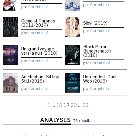
par
Corentin Lê
par
Corentin Lê
Game of Thrones
Sibyl
(2019)
(2011-2019)
par
Corentin Lê
par
Corentin Lê
Black Mirror :
Un grand voyage
Bandersnatch
vers la nuit
(2018)
(2018)
par
Corentin Lê
par
Corentin Lê
An Elephant Sitting
Unfriended : Dark
Still
(2018)
Web
(2018)
par
Corentin Lê
par
Corentin Lê
←
1
…
18
19
20
…
22
→
ANALYSES
73 résultats