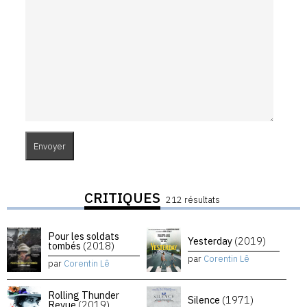
CRITIQUES
212 résultats
Pour les soldats
Yesterday
(2019)
tombés
(2018)
par
Corentin Lê
par
Corentin Lê
Rolling Thunder
Silence
(1971)
Revue
(2019)