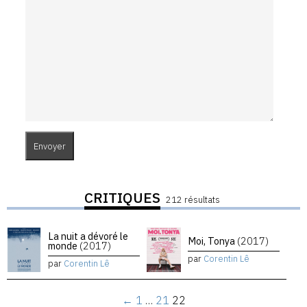
CRITIQUES
212 résultats
La nuit a dévoré le
Moi, Tonya
(2017)
monde
(2017)
par
Corentin Lê
par
Corentin Lê
←
1
…
21
22