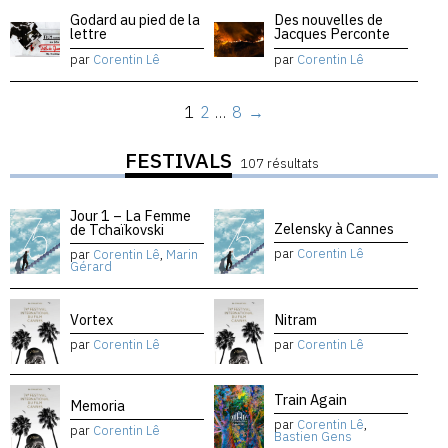
Godard au pied de la
Des nouvelles de
lettre
Jacques Perconte
par
Corentin Lê
par
Corentin Lê
1
2
…
8
→
FESTIVALS
107 résultats
Jour 1 – La Femme
Zelensky à Cannes
de Tchaïkovski
par
Corentin Lê
par
Corentin Lê
,
Marin
Gérard
Vortex
Nitram
par
Corentin Lê
par
Corentin Lê
Train Again
Memoria
par
Corentin Lê
,
par
Corentin Lê
Bastien Gens