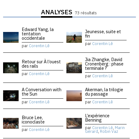
ANALYSES
73 résultats
Edward Yang, la
Jeunesse, suite et
tentation
fin
occidentale
par
Corentin Lê
par
Corentin Lê
Jia Zhangke, David
Retour sur À l’ouest
Cronenberg : phase
des rails
terminale ?
par
Corentin Lê
par
Corentin Lê
A Conversation with
Akerman, la trilogie
the Sun
du passage
par
Corentin Lê
par
Corentin Lê
L’expérience
Bruce Lee,
Benning
iconoclaste
par
Corentin Lê
,
Marin
par
Corentin Lê
Gérard
,
Robin Vaz