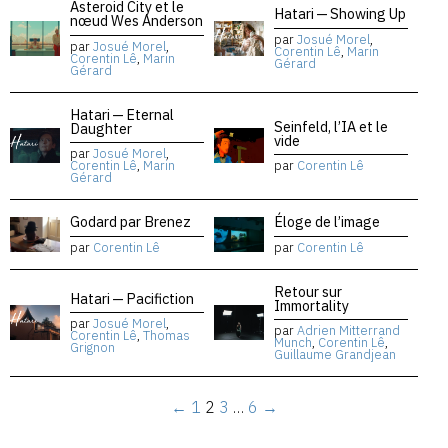
Asteroid City et le
Hatari — Showing Up
nœud Wes Anderson
par
Josué Morel
,
par
Josué Morel
,
Corentin Lê
,
Marin
Corentin Lê
,
Marin
Gérard
Gérard
Hatari — Eternal
Seinfeld, l’IA et le
Daughter
vide
par
Josué Morel
,
Corentin Lê
,
Marin
par
Corentin Lê
Gérard
Godard par Brenez
Éloge de l’image
par
Corentin Lê
par
Corentin Lê
Retour sur
Hatari — Pacifiction
Immortality
par
Josué Morel
,
par
Adrien Mitterrand
Corentin Lê
,
Thomas
Munch
,
Corentin Lê
,
Grignon
Guillaume Grandjean
←
1
2
3
…
6
→