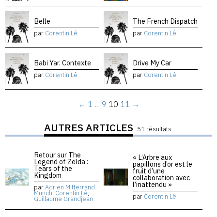
Belle
The French Dispatch
par
Corentin Lê
par
Corentin Lê
Babi Yar. Contexte
Drive My Car
par
Corentin Lê
par
Corentin Lê
←
1
…
9
10
11
→
AUTRES ARTICLES
51 résultats
Retour sur The
« L’Arbre aux
Legend of Zelda :
papillons d’or est le
Tears of the
fruit d’une
Kingdom
collaboration avec
l’inattendu »
par
Adrien Mitterrand
Munch
,
Corentin Lê
,
par
Corentin Lê
Guillaume Grandjean