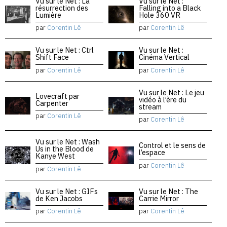
Vu sur le Net : La
Vu sur le Net :
résurrection des
Falling into a Black
Lumière
Hole 360 VR
par
Corentin Lê
par
Corentin Lê
Vu sur le Net : Ctrl
Vu sur le Net :
Shift Face
Cinéma Vertical
par
Corentin Lê
par
Corentin Lê
Vu sur le Net : Le jeu
Lovecraft par
vidéo à l’ère du
Carpenter
stream
par
Corentin Lê
par
Corentin Lê
Vu sur le Net : Wash
Control et le sens de
Us in the Blood de
l’espace
Kanye West
par
Corentin Lê
par
Corentin Lê
Vu sur le Net : GIFs
Vu sur le Net : The
de Ken Jacobs
Carrie Mirror
par
Corentin Lê
par
Corentin Lê