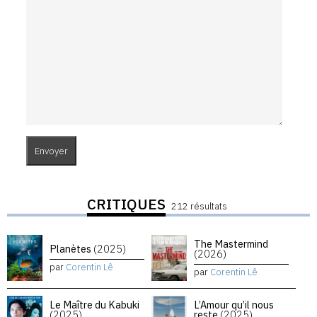
CRITIQUES
212 résultats
The Mastermind
Planètes
(2025)
(2026)
par
Corentin Lê
par
Corentin Lê
Le Maître du Kabuki
L’Amour qu’il nous
(2025)
reste
(2025)