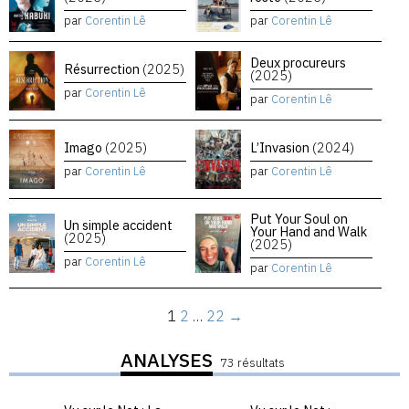
par
Corentin Lê
par
Corentin Lê
Deux procureurs
Résurrection
(2025)
(2025)
par
Corentin Lê
par
Corentin Lê
Imago
(2025)
L’Invasion
(2024)
par
Corentin Lê
par
Corentin Lê
Put Your Soul on
Un simple accident
Your Hand and Walk
(2025)
(2025)
par
Corentin Lê
par
Corentin Lê
1
2
…
22
→
ANALYSES
73 résultats