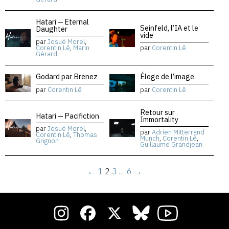
Hatari — Eternal
Seinfeld, l’IA et le
Daughter
vide
par
Josué Morel
,
Corentin Lê
,
Marin
par
Corentin Lê
Gérard
Godard par Brenez
Éloge de l’image
par
Corentin Lê
par
Corentin Lê
Retour sur
Hatari — Pacifiction
Immortality
par
Josué Morel
,
par
Adrien Mitterrand
Corentin Lê
,
Thomas
Munch
,
Corentin Lê
,
Grignon
Guillaume Grandjean
←
1
2
3
…
6
→