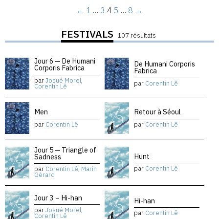
←
1
…
3
4
5
…
8
→
FESTIVALS
107 résultats
Jour 6 — De Humani
De Humani Corporis
Corporis Fabrica
Fabrica
par
Josué Morel
,
par
Corentin Lê
Corentin Lê
Men
Retour à Séoul
par
Corentin Lê
par
Corentin Lê
Jour 5 — Triangle of
Hunt
Sadness
par
Corentin Lê
par
Corentin Lê
,
Marin
Gérard
Jour 3 – Hi-han
Hi-han
par
Josué Morel
,
par
Corentin Lê
Corentin Lê