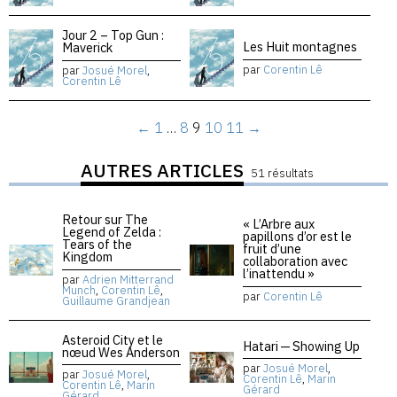
Jour 2 – Top Gun :
Les Huit montagnes
Maverick
par
Corentin Lê
par
Josué Morel
,
Corentin Lê
←
1
…
8
9
10
11
→
AUTRES ARTICLES
51 résultats
Retour sur The
« L’Arbre aux
Legend of Zelda :
papillons d’or est le
Tears of the
fruit d’une
Kingdom
collaboration avec
l’inattendu »
par
Adrien Mitterrand
Munch
,
Corentin Lê
,
par
Corentin Lê
Guillaume Grandjean
Asteroid City et le
Hatari — Showing Up
nœud Wes Anderson
par
Josué Morel
,
par
Josué Morel
,
Corentin Lê
,
Marin
Corentin Lê
,
Marin
Gérard
Gérard