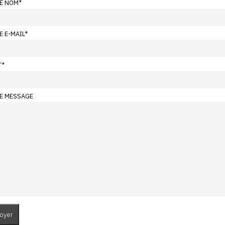
E NOM
*
E E-MAIL
*
T
*
E MESSAGE