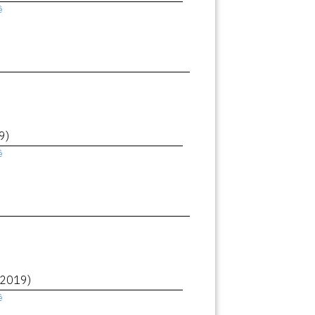
ê
9)
ê
(2019)
ê