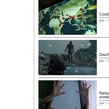
Covid
par
Co
Death
par
Co
Naiss
anné
par
Co