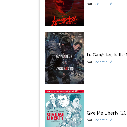
par
Corentin Lê
Le Gangster, le flic
par
Corentin Lê
Give Me Liberty
(20
par
Corentin Lê