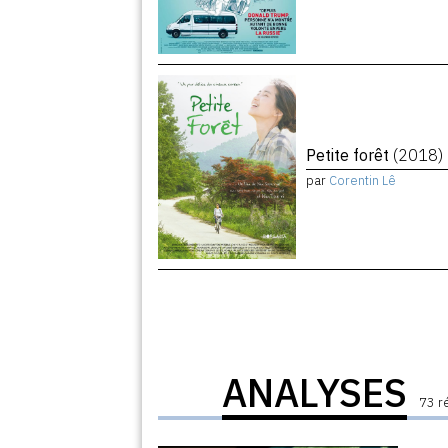
Petite forêt
(2018)
par
Corentin Lê
ANALYSES
73 r