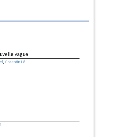
uvelle vague
el
,
Corentin Lê
ê