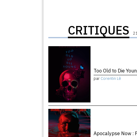
CRITIQUES
21
Too Old to Die You
par
Corentin Lê
Apocalypse Now : F