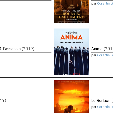
par
Corentin L
 & l’assassin
(2019)
Anima
(201
par
Corentin L
19)
Le Roi Lion
par
Corentin L