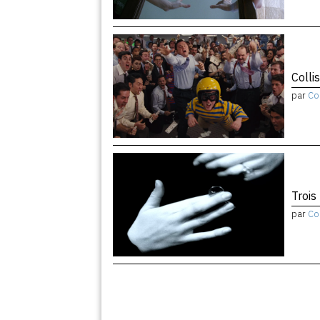
Colli
par
Co
Trois
par
Co