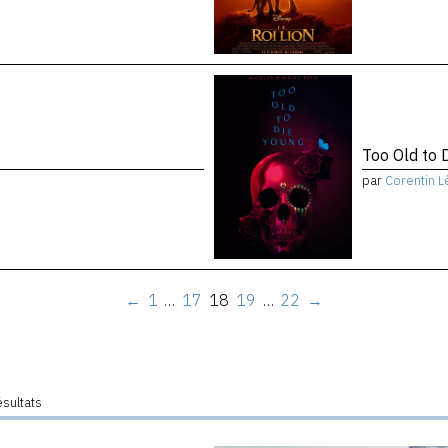
Too Old to 
par
Corentin L
←
1
…
17
18
19
…
22
→
ésultats