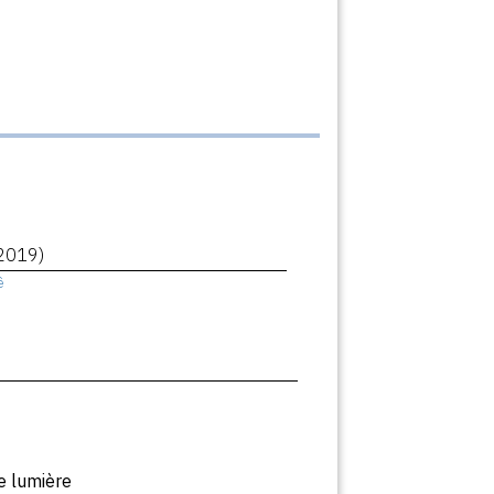
2019)
ê
e lumière