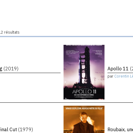
2 résultats
ng
(2019)
Apollo 11
(
par
Corentin L
inal Cut
(1979)
Roubaix, un