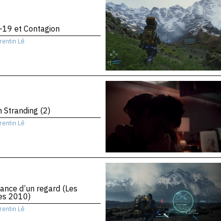
-19 et Contagion
rentin Lê
 Stranding (2)
rentin Lê
ance d’un regard (Les
es 2010)
rentin Lê